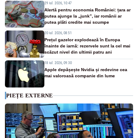
29 iul. 2026, 10:47
Alertă pentru economia României: țara ar
putea ajunge la „junk”, iar românii ar
putea plăti credite mai scumpe
20 iul. 2026, 08:51
Prețul gazelor explodează în Europa
înainte de iarnă: rezervele sunt la cel mai
scăzut nivel din ultimii patru ani
18 iul. 2026, 09:30
Apple depășește Nvidia și redevine cea
mai valoroasă companie din lume
PIEȚE EXTERNE