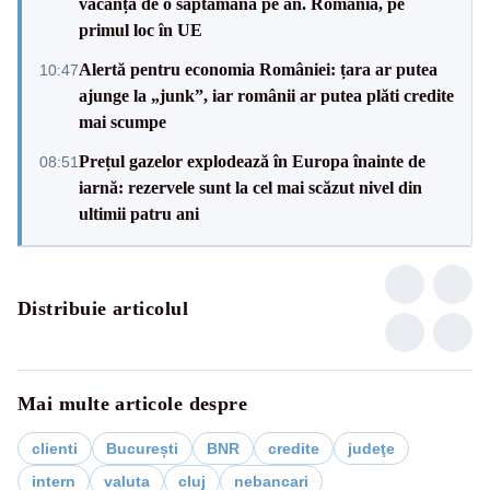
vacanță de o săptămână pe an. România, pe
primul loc în UE
Alertă pentru economia României: țara ar putea
10:47
ajunge la „junk”, iar românii ar putea plăti credite
mai scumpe
Prețul gazelor explodează în Europa înainte de
08:51
iarnă: rezervele sunt la cel mai scăzut nivel din
ultimii patru ani
Distribuie articolul
Mai multe articole despre
clienti
București
BNR
credite
judeţe
intern
valuta
cluj
nebancari