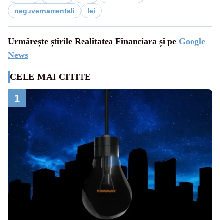
neguvernamentali
lei
Urmărește știrile Realitatea Financiara și pe
Google
News
CELE MAI CITITE
1