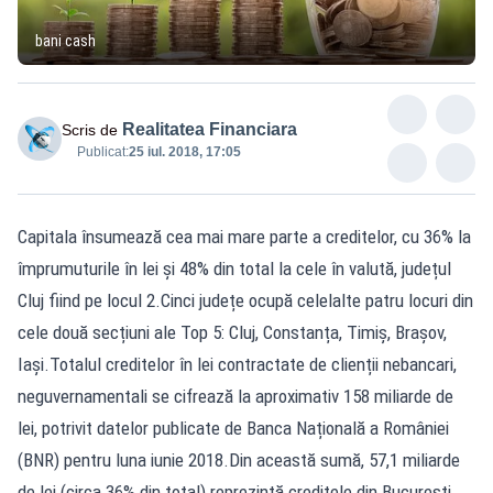
bani cash
Realitatea Financiara
Scris de
Publicat:
25 iul. 2018, 17:05
Capitala însumează cea mai mare parte a creditelor, cu 36% la
împrumuturile în lei și 48% din total la cele în valută, județul
Cluj fiind pe locul 2.Cinci județe ocupă celelalte patru locuri din
cele două secțiuni ale Top 5: Cluj, Constanța, Timiș, Brașov,
Iași.Totalul creditelor în lei contractate de clienții nebancari,
neguvernamentali se cifrează la aproximativ 158 miliarde de
lei, potrivit datelor publicate de Banca Națională a României
(BNR) pentru luna iunie 2018.Din această sumă, 57,1 miliarde
de lei (circa 36% din total) reprezintă creditele din București