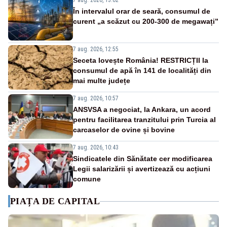
7 aug. 2026, 13:02
În intervalul orar de seară, consumul de
curent „a scăzut cu 200-300 de megawați”
7 aug. 2026, 12:55
Seceta lovește România! RESTRICȚII la
consumul de apă în 141 de localități din
mai multe județe
7 aug. 2026, 10:57
ANSVSA a negociat, la Ankara, un acord
pentru facilitarea tranzitului prin Turcia al
carcaselor de ovine și bovine
7 aug. 2026, 10:43
Sindicatele din Sănătate cer modificarea
Legii salarizării și avertizează cu acțiuni
comune
PIAȚA DE CAPITAL