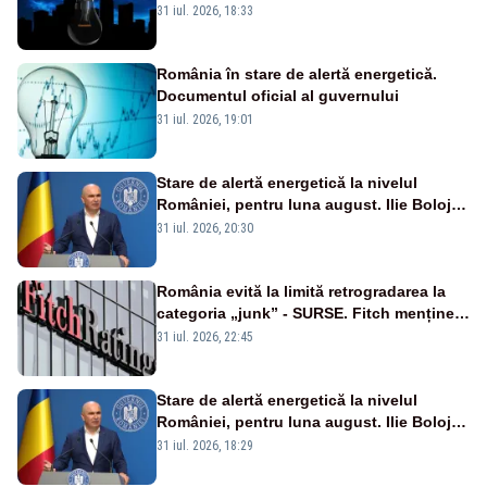
semafoarele, rețelele de telefonie, grav
31 iul. 2026, 18:33
afectate
România în stare de alertă energetică.
Documentul oficial al guvernului
31 iul. 2026, 19:01
Stare de alertă energetică la nivelul
României, pentru luna august. Ilie Bolojan
a anunțat importuri și posibile restricții –
31 iul. 2026, 20:30
VIDEO
România evită la limită retrogradarea la
categoria „junk” - SURSE. Fitch menține
ratingul BBB-
31 iul. 2026, 22:45
Stare de alertă energetică la nivelul
României, pentru luna august. Ilie Bolojan
a anunțat importuri și posibile restricții –
31 iul. 2026, 18:29
VIDEO