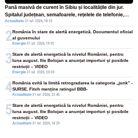
Pană masivă de curent în Sibiu și localitățile din jur.
Spitalul județean, semafoarele, rețelele de telefonie,
Actualitate
·
31 iul. 2026, 18:33
grav afectate
2
România în stare de alertă energetică. Documentul oficial
al guvernului
Energie
-
31 iul. 2026, 19:01
3
Stare de alertă energetică la nivelul României, pentru
luna august. Ilie Bolojan a anunțat importuri și posibile
restricții – VIDEO
Energie
-
31 iul. 2026, 20:30
4
România evită la limită retrogradarea la categoria „junk” -
SURSE. Fitch menține ratingul BBB-
Actualitate
-
31 iul. 2026, 22:45
5
Stare de alertă energetică la nivelul României, pentru
luna august. Ilie Bolojan a anunțat importuri și posibile
restricții – VIDEO
Actualitate
-
31 iul. 2026, 18:29