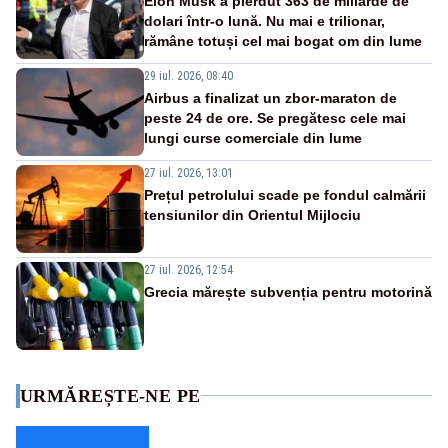
Elon Musk a pierdut 363 de miliarde de
dolari într-o lună. Nu mai e trilionar,
rămâne totuși cel mai bogat om din lume
29 iul. 2026, 08:40
Airbus a finalizat un zbor-maraton de
peste 24 de ore. Se pregătesc cele mai
lungi curse comerciale din lume
27 iul. 2026, 13:01
Prețul petrolului scade pe fondul calmării
tensiunilor din Orientul Mijlociu
27 iul. 2026, 12:54
Grecia mărește subvenția pentru motorină
URMĂREȘTE-NE PE