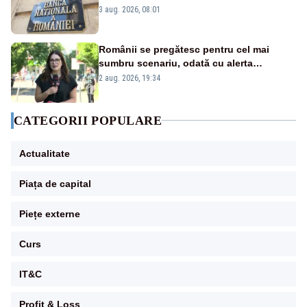
pentru câteva luni”
3 aug. 2026, 08:01
Românii se pregătesc pentru cel mai
sumbru scenariu, odată cu alerta
energetică
2 aug. 2026, 19:34
CATEGORII POPULARE
Actualitate
Piața de capital
Piețe externe
Curs
IT&C
Profit & Loss