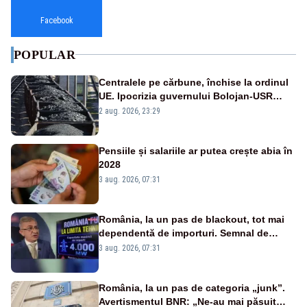
Facebook
POPULAR
Centralele pe cărbune, închise la ordinul
UE. Ipocrizia guvernului Bolojan-USR
după starea de alertă
2 aug. 2026, 23:29
Pensiile și salariile ar putea crește abia în
2028
3 aug. 2026, 07:31
România, la un pas de blackout, tot mai
dependentă de importuri. Semnal de
alarmă tras de un expert în energie
3 aug. 2026, 07:31
România, la un pas de categoria „junk”.
Avertismentul BNR: „Ne-au mai păsuit