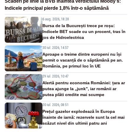
Scăderi pe linie la BVB înaintea verdictului Moody's:
Indicele principal pierde 1,8% într-o săptămână
6 aug. 2026, 18:28
Bursa de la București trece pe roșu:
Indicele BET scade cu un procent, tras în
jos de Hidroelectrica
30 iul. 2026, 14:57
Aproape o treime dintre europeni nu își
permit o vacanță de o săptămână pe an.
România, pe primul loc în UE
29 iul. 2026, 10:47
Alertă pentru economia României: țara ar
putea ajunge la „junk”, iar românii ar
putea plăti credite mai scumpe
20 iul. 2026, 08:51
Prețul gazelor explodează în Europa
înainte de iarnă: rezervele sunt la cel mai
scăzut nivel din ultimii patru ani