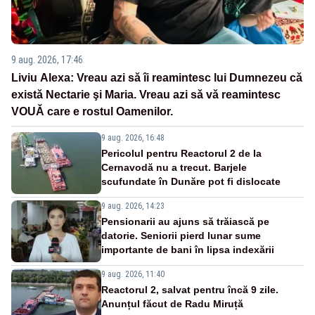
9 aug. 2026, 17:46
Liviu Alexa: Vreau azi sǎ îi reamintesc lui Dumnezeu cǎ
existǎ Nectarie şi Maria. Vreau azi sǎ vǎ reamintesc
VOUǍ care e rostul Oamenilor.
9 aug. 2026, 16:48
Pericolul pentru Reactorul 2 de la
Cernavodă nu a trecut. Barjele
scufundate în Dunăre pot fi dislocate
9 aug. 2026, 14:23
Pensionarii au ajuns să trăiască pe
datorie. Seniorii pierd lunar sume
importante de bani în lipsa indexării
9 aug. 2026, 11:40
Reactorul 2, salvat pentru încă 9 zile.
Anunțul făcut de Radu Miruță