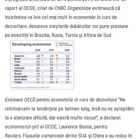
raport al OCDE, citat de CNBC.Organizația estimează că
încetinirea va lovi cel mai mult în economiile în curs de
dezvoltare, deoarece creșterile dobânzilor vor pune presiune
pe investiții în Brazilia, Rusia, Turcia și Africa de Sud.
Estimare OECD pentru economiile în curs de dezvoltare
"Ne
reîntoarcem la tendințele pe termen lung, însă nu ne așteptăm
la o aterizare dificilă, dar există multe riscuri", a declarat
economistul-șef al OCDE, Laurence Boone, pentru
Reuters.Fluxurile comerciale dintre SUA și China s-au redus în