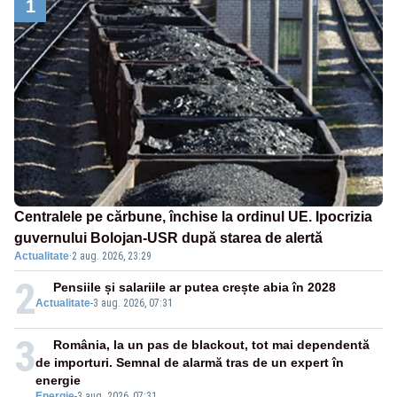
1
Centralele pe cărbune, închise la ordinul UE. Ipocrizia
guvernului Bolojan-USR după starea de alertă
Actualitate
·
2 aug. 2026, 23:29
2
Pensiile și salariile ar putea crește abia în 2028
Actualitate
-
3 aug. 2026, 07:31
3
România, la un pas de blackout, tot mai dependentă
de importuri. Semnal de alarmă tras de un expert în
energie
Energie
-
3 aug. 2026, 07:31