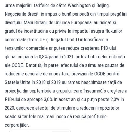
urma majorării tarifelor de către Washington și Beijing.
Negocierile Brexit, în impas o bună perioadă din timpul pregătirii
divorțului Marii Britanii de Uniunea Europeană, au ridicat și
gradul de incertitudine cu privire la impactul asupra fluxurilor
comerciale dintre UE și Regatul Unit.O intensificare a
tensiunilor comerciale ar putea reduce creșterea PIB-ului
global cu până la 0,8% până în 2021, potrivit ultimelor estimări
ale OCDE. Datorită, în parte, efectului de stimulare cauzat de
reducerile generale de impozitare, previziunile OCDE pentru
Statele Unite în 2018 și 2019 au rămas neschimbate față de
proiecția din septembrie a grupului, care înseamnă o creștere a
PIB-ului de aproape 3,0% în acest an și cu puțin peste 2,0% în
2020, deoarece efectul de stimulare a reducerii impozitelor
scade și tarifele mai mari încep să reducă profiturile
corporațiilor.