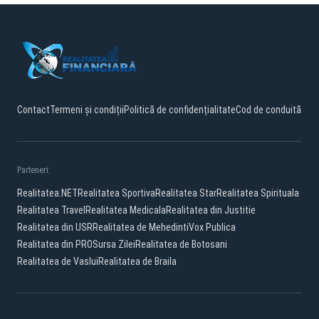
Contact
Termeni și condiții
Politică de confidențialitate
Cod de conduită
Parteneri:
Realitatea.NET
Realitatea Sportiva
Realitatea Star
Realitatea Spirituala
Realitatea Travel
Realitatea Medicala
Realitatea din Justitie
Realitatea din USR
Realitatea de Mehedinti
Vox Publica
Realitatea din PRO
Sursa Zilei
Realitatea de Botosani
Realitatea de Vaslui
Realitatea de Braila