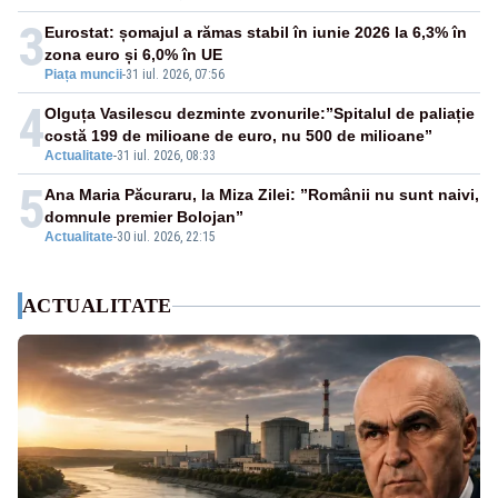
3
Eurostat: șomajul a rămas stabil în iunie 2026 la 6,3% în
zona euro și 6,0% în UE
Piața muncii
-
31 iul. 2026, 07:56
4
Olguța Vasilescu dezminte zvonurile:”Spitalul de paliație
costă 199 de milioane de euro, nu 500 de milioane”
Actualitate
-
31 iul. 2026, 08:33
5
Ana Maria Păcuraru, la Miza Zilei: ”Românii nu sunt naivi,
domnule premier Bolojan”
Actualitate
-
30 iul. 2026, 22:15
ACTUALITATE