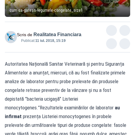
cum-sa-gatesti-legumele-congelate_size1
Realitatea Financiara
Scris de
Publicat:
11 iul. 2018, 15:19
Autoritatea Națională Sanitar Veterinară și pentru Siguranța
Alimentelor a anunțat, miercuri, că au fost finalizate primele
analize de laborator pentru probe prelevate din produsele
congelate retrase preventiv de la vânzare și nu a fost
depistată ”bacteria ucigașă” Listeriei
monocytogenes.”Rezultatele examinărilor de laborator
au
infirmat
prezența Listeriei monocytogenes în probele
prelevate din următoarele tipuri de produse congelate: fasole
verde tăiată, broccoli, ardei gras fâșii, porumb dulce, amestec