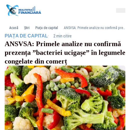
Acasă
Știri
Piața de capital
ANSVSA: Primele analize nu confirmă prezența ”bacteriei ucigașe” în legumele congelate din comerț
·
PIAȚA DE CAPITAL
2 min citire
ANSVSA: Primele analize nu confirmă
prezența ”bacteriei ucigașe” în legumele
congelate din comerț