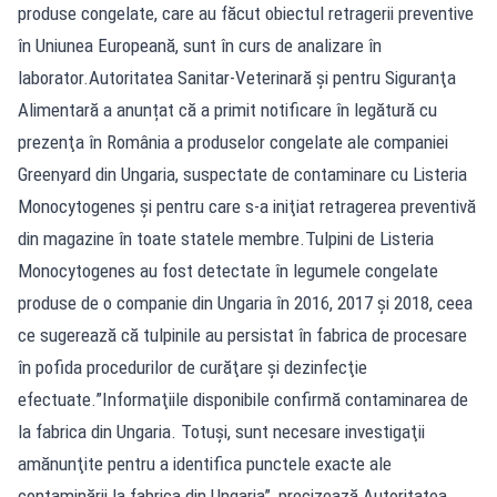
produse congelate, care au făcut obiectul retragerii preventive
în Uniunea Europeană, sunt în curs de analizare în
laborator.Autoritatea Sanitar-Veterinară şi pentru Siguranţa
Alimentară a anunțat că a primit notificare în legătură cu
prezenţa în România a produselor congelate ale companiei
Greenyard din Ungaria, suspectate de contaminare cu Listeria
Monocytogenes și pentru care s-a iniţiat retragerea preventivă
din magazine în toate statele membre.Tulpini de Listeria
Monocytogenes au fost detectate în legumele congelate
produse de o companie din Ungaria în 2016, 2017 şi 2018, ceea
ce sugerează că tulpinile au persistat în fabrica de procesare
în pofida procedurilor de curăţare şi dezinfecţie
efectuate.”Informaţiile disponibile confirmă contaminarea de
la fabrica din Ungaria. Totuşi, sunt necesare investigaţii
amănunţite pentru a identifica punctele exacte ale
contaminării la fabrica din Ungaria”, precizează Autoritatea