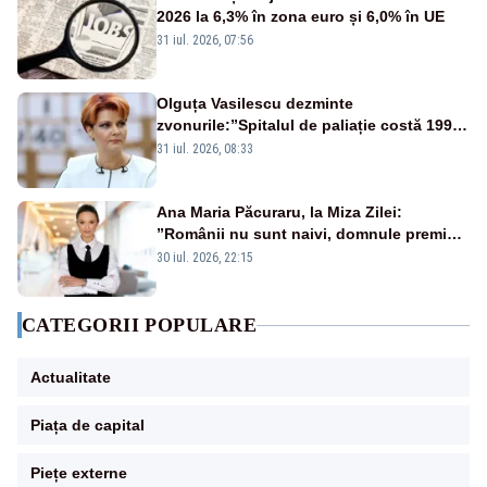
2026 la 6,3% în zona euro și 6,0% în UE
31 iul. 2026, 07:56
Olguța Vasilescu dezminte
zvonurile:”Spitalul de paliație costă 199
de milioane de euro, nu 500 de milioane”
31 iul. 2026, 08:33
Ana Maria Păcuraru, la Miza Zilei:
”Românii nu sunt naivi, domnule premier
Bolojan”
30 iul. 2026, 22:15
CATEGORII POPULARE
Actualitate
Piața de capital
Piețe externe