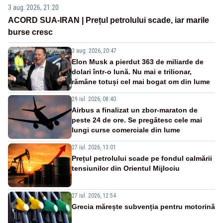
3 aug. 2026, 21:20
ACORD SUA-IRAN | Prețul petrolului scade, iar marile
burse cresc
3 aug. 2026, 20:47
Elon Musk a pierdut 363 de miliarde de
dolari într-o lună. Nu mai e trilionar,
rămâne totuși cel mai bogat om din lume
29 iul. 2026, 08:40
Airbus a finalizat un zbor-maraton de
peste 24 de ore. Se pregătesc cele mai
lungi curse comerciale din lume
27 iul. 2026, 13:01
Prețul petrolului scade pe fondul calmării
tensiunilor din Orientul Mijlociu
27 iul. 2026, 12:54
Grecia mărește subvenția pentru motorină