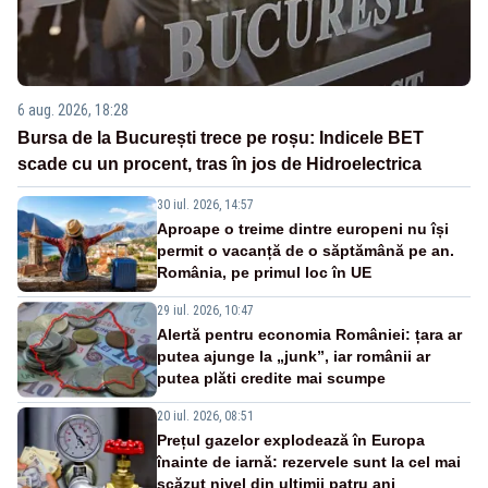
6 aug. 2026, 18:28
Bursa de la București trece pe roșu: Indicele BET
scade cu un procent, tras în jos de Hidroelectrica
30 iul. 2026, 14:57
Aproape o treime dintre europeni nu își
permit o vacanță de o săptămână pe an.
România, pe primul loc în UE
29 iul. 2026, 10:47
Alertă pentru economia României: țara ar
putea ajunge la „junk”, iar românii ar
putea plăti credite mai scumpe
20 iul. 2026, 08:51
Prețul gazelor explodează în Europa
înainte de iarnă: rezervele sunt la cel mai
scăzut nivel din ultimii patru ani