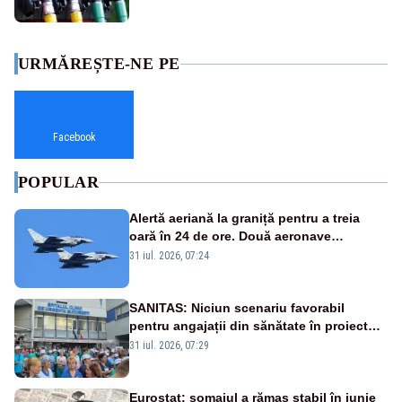
URMĂREȘTE-NE PE
Facebook
POPULAR
Alertă aeriană la graniță pentru a treia
oară în 24 de ore. Două aeronave
Eurofighter britanice au fost ridicate de la
31 iul. 2026, 07:24
sol
SANITAS: Niciun scenariu favorabil
pentru angajații din sănătate în proiectul
Legii salarizării
31 iul. 2026, 07:29
Eurostat: șomajul a rămas stabil în iunie