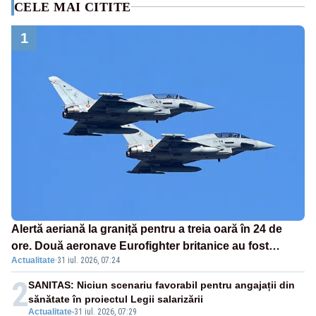
CELE MAI CITITE
1
Alertă aeriană la graniță pentru a treia oară în 24 de
ore. Două aeronave Eurofighter britanice au fost
Actualitate
·
31 iul. 2026, 07:24
ridicate de la sol
2
SANITAS: Niciun scenariu favorabil pentru angajații din
sănătate în proiectul Legii salarizării
Actualitate
-
31 iul. 2026, 07:29