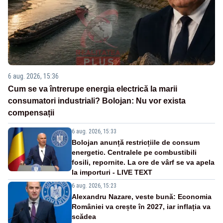
6 aug. 2026, 15:36
Cum se va întrerupe energia electrică la marii
consumatori industriali? Bolojan: Nu vor exista
compensații
6 aug. 2026, 15:33
Bolojan anunță restricțiile de consum
energetic. Centralele pe combustibili
fosili, repornite. La ore de vârf se va apela
la importuri - LIVE TEXT
6 aug. 2026, 15:23
Alexandru Nazare, veste bună: Economia
României va crește în 2027, iar inflația va
scădea