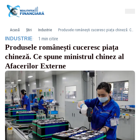
Acasă
Știri
Industrie
Produsele românești cuceresc piața chineză. Ce spune ministrul chinez al Afacerilor Externe
·
INDUSTRIE
1 min citire
Produsele românești cuceresc piața
chineză. Ce spune ministrul chinez al
Afacerilor Externe