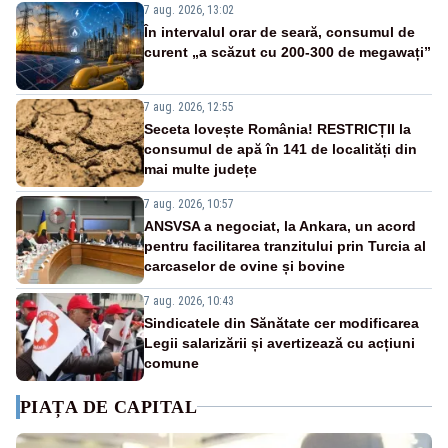
7 aug. 2026, 13:02
În intervalul orar de seară, consumul de
curent „a scăzut cu 200-300 de megawați”
7 aug. 2026, 12:55
Seceta lovește România! RESTRICȚII la
consumul de apă în 141 de localități din
mai multe județe
7 aug. 2026, 10:57
ANSVSA a negociat, la Ankara, un acord
pentru facilitarea tranzitului prin Turcia al
carcaselor de ovine și bovine
7 aug. 2026, 10:43
Sindicatele din Sănătate cer modificarea
Legii salarizării și avertizează cu acțiuni
comune
PIAȚA DE CAPITAL