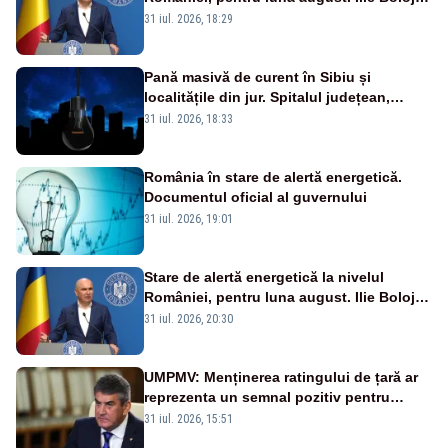
a anunțat importuri și posibile restricții –
31 iul. 2026, 18:29
VIDEO
Pană masivă de curent în Sibiu și
localitățile din jur. Spitalul județean,
semafoarele, rețelele de telefonie, grav
31 iul. 2026, 18:33
afectate
România în stare de alertă energetică.
Documentul oficial al guvernului
31 iul. 2026, 19:01
Stare de alertă energetică la nivelul
României, pentru luna august. Ilie Bolojan
a anunțat importuri și posibile restricții –
31 iul. 2026, 20:30
VIDEO
UMPMV: Menținerea ratingului de țară ar
reprezenta un semnal pozitiv pentru
România. Autoritățile trebuie să continue
31 iul. 2026, 15:51
consolidarea stabilității economice și