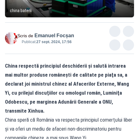
china baterii
Emanuel Focșan
Scris de
Publicat:
27 sept. 2024, 17:56
China respectă principiul deschiderii şi salută intrarea
mai multor produse româneşti de calitate pe piaţa sa, a
declarat joi ministrul chinez al Afacerilor Externe, Wang
Yi, cu prilejul discuţiilor cu omologul român, Luminiţa
Odobescu, pe marginea Adunării Generale a ONU,
transmite Xinhua.
China speră că România va respecta principiul comerţului liber
şi va oferi un mediu de afaceri non-discriminatoriu pentru
companiile chineze, a mai spus Wang Yi.