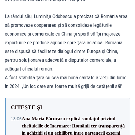
La rândul său, Luminiţa Odobescu a precizat că România vrea
să promoveze cooperarea şi să consolideze legăturile
economice şi comerciale cu China şi speră să îşi majoreze
exporturile de produse agricole spre ţara asiatică. România
este dispusă să faciliteze dialogul dintre Europa şi China,
pentru soluţionarea adecvată a disputelor comerciale, a
adăugat oficialul român.
A fost stabilită țara cu cea mai bună calitate a vieții din lume
în 2024. „Un loc care are foarte multă grijă de cetățenii săi"
CITEȘTE ȘI
Ana Maria Păcuraru explică sondajul privind
13:06
cheltuielile de înarmare: Românii cer transparență
în achiziții și un echilibru între partenerii externi