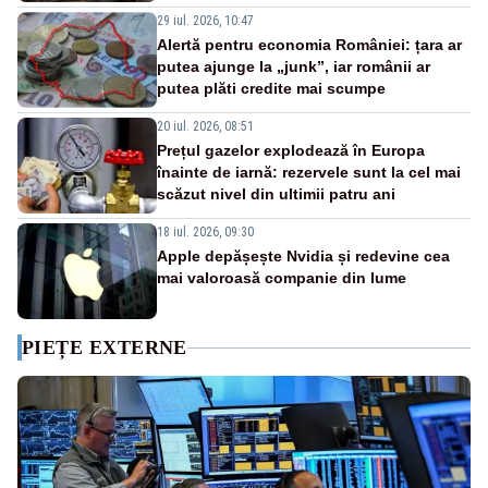
29 iul. 2026, 10:47
Alertă pentru economia României: țara ar
putea ajunge la „junk”, iar românii ar
putea plăti credite mai scumpe
20 iul. 2026, 08:51
Prețul gazelor explodează în Europa
înainte de iarnă: rezervele sunt la cel mai
scăzut nivel din ultimii patru ani
18 iul. 2026, 09:30
Apple depășește Nvidia și redevine cea
mai valoroasă companie din lume
PIEȚE EXTERNE