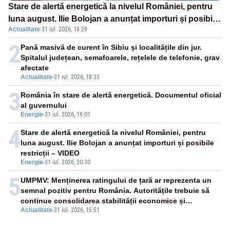
Stare de alertă energetică la nivelul României, pentru
luna august. Ilie Bolojan a anunțat importuri și posibile
Actualitate
·
31 iul. 2026, 18:29
restricții – VIDEO
2
Pană masivă de curent în Sibiu și localitățile din jur.
Spitalul județean, semafoarele, rețelele de telefonie, grav
afectate
Actualitate
-
31 iul. 2026, 18:33
3
România în stare de alertă energetică. Documentul oficial
al guvernului
Energie
-
31 iul. 2026, 19:01
4
Stare de alertă energetică la nivelul României, pentru
luna august. Ilie Bolojan a anunțat importuri și posibile
restricții – VIDEO
Energie
-
31 iul. 2026, 20:30
5
UMPMV: Menținerea ratingului de țară ar reprezenta un
semnal pozitiv pentru România. Autoritățile trebuie să
continue consolidarea stabilității economice și
Actualitate
-
31 iul. 2026, 15:51
financiare