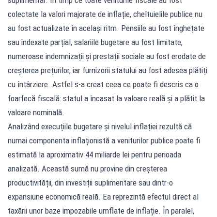
suplimentar. În timp ce toate veniturile fiscale au fost
colectate la valori majorate de inflație, cheltuielile publice nu
au fost actualizate în același ritm. Pensiile au fost înghețate
sau indexate parțial, salariile bugetare au fost limitate,
numeroase indemnizații și prestații sociale au fost erodate de
creșterea prețurilor, iar furnizorii statului au fost adesea plătiți
cu întârziere. Astfel s-a creat ceea ce poate fi descris ca o
foarfecă fiscală: statul a încasat la valoare reală și a plătit la
valoare nominală.
Analizând execuțiile bugetare și nivelul inflației rezultă că
numai componenta inflaționistă a veniturilor publice poate fi
estimată la aproximativ 44 miliarde lei pentru perioada
analizată. Această sumă nu provine din creșterea
productivității, din investiții suplimentare sau dintr-o
expansiune economică reală. Ea reprezintă efectul direct al
taxării unor baze impozabile umflate de inflație. În paralel,