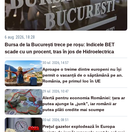
6 aug. 2026, 18:28
Bursa de la București trece pe roșu: Indicele BET
scade cu un procent, tras în jos de Hidroelectrica
30 iul. 2026, 14:57
Aproape o treime dintre europeni nu își
permit o vacanță de o săptămână pe an.
România, pe primul loc în UE
29 iul. 2026, 10:47
Alertă pentru economia României: țara ar
putea ajunge la „junk”, iar românii ar
putea plăti credite mai scumpe
20 iul. 2026, 08:51
Prețul gazelor explodează în Europa