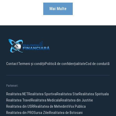
Mai Multe
Contact
Termeni și condiții
Politică de confidențialitate
Cod de conduită
Parteneri:
Realitatea.NET
Realitatea Sportiva
Realitatea Star
Realitatea Spirituala
Realitatea Travel
Realitatea Medicala
Realitatea din Justitie
Realitatea din USR
Realitatea de Mehedinti
Vox Publica
Realitatea din PRO
Sursa Zilei
Realitatea de Botosani