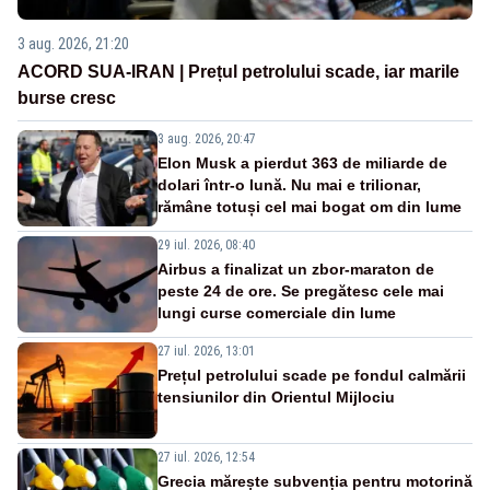
3 aug. 2026, 21:20
ACORD SUA-IRAN | Prețul petrolului scade, iar marile
burse cresc
3 aug. 2026, 20:47
Elon Musk a pierdut 363 de miliarde de
dolari într-o lună. Nu mai e trilionar,
rămâne totuși cel mai bogat om din lume
29 iul. 2026, 08:40
Airbus a finalizat un zbor-maraton de
peste 24 de ore. Se pregătesc cele mai
lungi curse comerciale din lume
27 iul. 2026, 13:01
Prețul petrolului scade pe fondul calmării
tensiunilor din Orientul Mijlociu
27 iul. 2026, 12:54
Grecia mărește subvenția pentru motorină