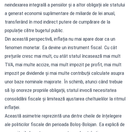
neindexarea integrală a pensiilor și a altor obligații ale statului
a generat economii suplimentare de miliarde de lei anual,
transferând în mod indirect putere de cumpărare de la
populație către bugetul public.
Din această perspectivă, inflația nu mai apare doar ca un
fenomen monetar. Ea devine un instrument fiscal. Cu cât
prețurile cresc mai mult, cu atât statul încasează mai mult
TVA, mai multe accize, mai mult impozit pe profit, mai mult
impozit pe dividende și mai multe contribuții calculate asupra
unor baze nominale majorate. În schimb, atunci când trebuie
să își onoreze propriile obligații, statul invocă necesitatea
consolidării fiscale și limitează ajustarea cheltuielilor la ritmul
inflației.
Această asimetrie reprezintă una dintre cheile de înțelegere
ale politicilor fiscale din perioada Boloș-Bolojan. Ea explică de