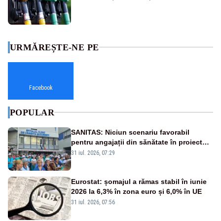
URMĂREȘTE-NE PE
Facebook
POPULAR
SANITAS: Niciun scenariu favorabil
pentru angajații din sănătate în proiectul
Legii salarizării
31 iul. 2026, 07:29
Eurostat: șomajul a rămas stabil în iunie
2026 la 6,3% în zona euro și 6,0% în UE
31 iul. 2026, 07:56