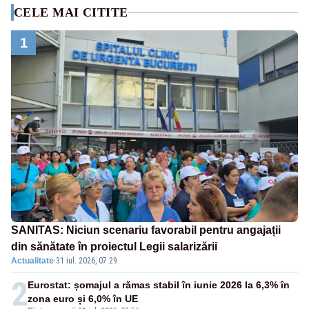
CELE MAI CITITE
1
SANITAS: Niciun scenariu favorabil pentru angajații
din sănătate în proiectul Legii salarizării
Actualitate
·
31 iul. 2026, 07:29
2
Eurostat: șomajul a rămas stabil în iunie 2026 la 6,3% în
zona euro și 6,0% în UE