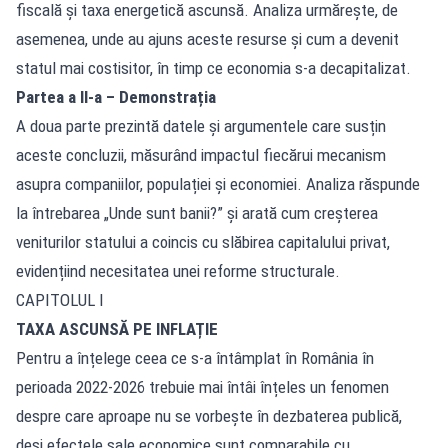
fiscală și taxa energetică ascunsă. Analiza urmărește, de
asemenea, unde au ajuns aceste resurse și cum a devenit
statul mai costisitor, în timp ce economia s-a decapitalizat.
Partea a II-a – Demonstrația
A doua parte prezintă datele și argumentele care susțin
aceste concluzii, măsurând impactul fiecărui mecanism
asupra companiilor, populației și economiei. Analiza răspunde
la întrebarea „Unde sunt banii?” și arată cum creșterea
veniturilor statului a coincis cu slăbirea capitalului privat,
evidențiind necesitatea unei reforme structurale.
CAPITOLUL I
TAXA ASCUNSĂ PE INFLAȚIE
Pentru a înțelege ceea ce s-a întâmplat în România în
perioada 2022-2026 trebuie mai întâi înțeles un fenomen
despre care aproape nu se vorbește în dezbaterea publică,
deși efectele sale economice sunt comparabile cu