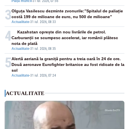
Piața muncii
-
31 iul. 2026, 07:56
3
Olguța Vasilescu dezminte zvonurile:”Spitalul de paliație
costă 199 de milioane de euro, nu 500 de milioane”
Actualitate
-
31 iul. 2026, 08:33
4
Kazahstan oprește din nou livrările de petrol.
Carburanții se scumpesc accelerat, iar românii plătesc
nota de plată
Actualitate
-
31 iul. 2026, 08:35
5
Alertă aeriană la graniță pentru a treia oară în 24 de ore.
Două aeronave Eurofighter britanice au fost ridicate de la
sol
Actualitate
-
31 iul. 2026, 07:24
ACTUALITATE