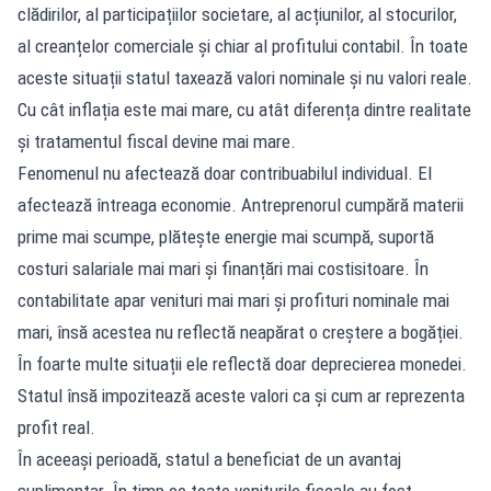
clădirilor, al participațiilor societare, al acțiunilor, al stocurilor,
al creanțelor comerciale și chiar al profitului contabil. În toate
aceste situații statul taxează valori nominale și nu valori reale.
Cu cât inflația este mai mare, cu atât diferența dintre realitate
și tratamentul fiscal devine mai mare.
Fenomenul nu afectează doar contribuabilul individual. El
afectează întreaga economie. Antreprenorul cumpără materii
prime mai scumpe, plătește energie mai scumpă, suportă
costuri salariale mai mari și finanțări mai costisitoare. În
contabilitate apar venituri mai mari și profituri nominale mai
mari, însă acestea nu reflectă neapărat o creștere a bogăției.
În foarte multe situații ele reflectă doar deprecierea monedei.
Statul însă impozitează aceste valori ca și cum ar reprezenta
profit real.
În aceeași perioadă, statul a beneficiat de un avantaj