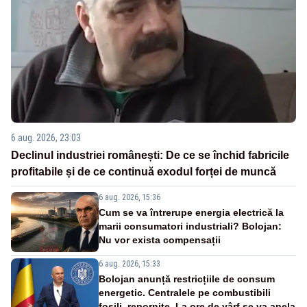
6 aug. 2026, 23:03
Declinul industriei românești: De ce se închid fabricile
profitabile și de ce continuă exodul forței de muncă
6 aug. 2026, 15:36
Cum se va întrerupe energia electrică la
marii consumatori industriali? Bolojan:
Nu vor exista compensații
6 aug. 2026, 15:33
Bolojan anunță restricțiile de consum
energetic. Centralele pe combustibili
fosili, repornite. La ore de vârf se va apela