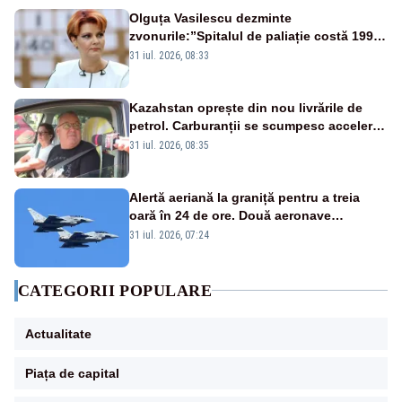
Olguța Vasilescu dezminte
zvonurile:”Spitalul de paliație costă 199
de milioane de euro, nu 500 de milioane”
31 iul. 2026, 08:33
Kazahstan oprește din nou livrările de
petrol. Carburanții se scumpesc accelerat,
iar românii plătesc nota de plată
31 iul. 2026, 08:35
Alertă aeriană la graniță pentru a treia
oară în 24 de ore. Două aeronave
Eurofighter britanice au fost ridicate de la
31 iul. 2026, 07:24
sol
CATEGORII POPULARE
Actualitate
Piața de capital