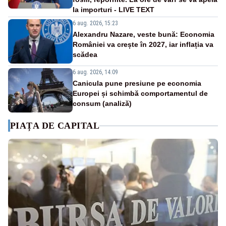
la importuri - LIVE TEXT
6 aug. 2026, 15:23
Alexandru Nazare, veste bună: Economia
României va crește în 2027, iar inflația va
scădea
6 aug. 2026, 14:09
Canicula pune presiune pe economia
Europei și schimbă comportamentul de
consum (analiză)
PIAȚA DE CAPITAL