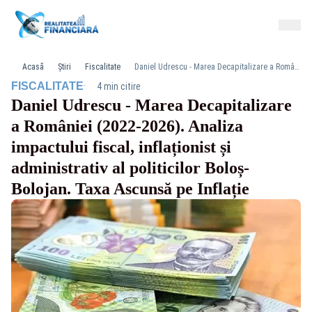
Acasă
Știri
Fiscalitate
Daniel Udrescu - Marea Decapitalizare a României (2022-2026). Analiza impactului fiscal, inflaționist și administrativ al politicilor Boloș-Bolojan. Taxa Ascunsă pe Inflație
·
FISCALITATE
4 min citire
Daniel Udrescu - Marea Decapitalizare
a României (2022-2026). Analiza
impactului fiscal, inflaționist și
administrativ al politicilor Boloș-
Bolojan. Taxa Ascunsă pe Inflație