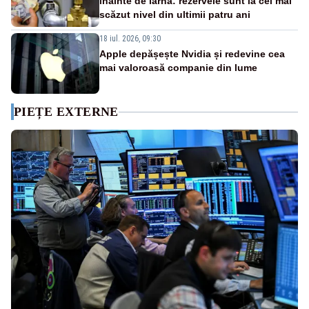
înainte de iarnă: rezervele sunt la cel mai
scăzut nivel din ultimii patru ani
18 iul. 2026, 09:30
Apple depășește Nvidia și redevine cea
mai valoroasă companie din lume
PIEȚE EXTERNE