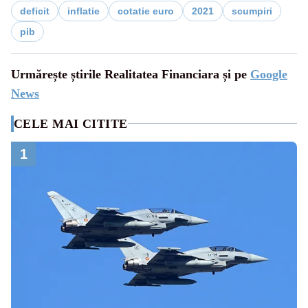
deficit
inflatie
cotatie euro
2021
scumpiri
pib
Urmărește știrile Realitatea Financiara și pe
Google
News
CELE MAI CITITE
1