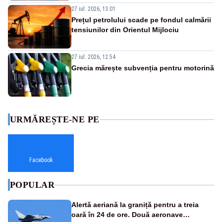
27 iul. 2026, 13:01
Prețul petrolului scade pe fondul calmării
tensiunilor din Orientul Mijlociu
27 iul. 2026, 12:54
Grecia mărește subvenția pentru motorină
URMĂREȘTE-NE PE
Facebook
POPULAR
Alertă aeriană la graniță pentru a treia
oară în 24 de ore. Două aeronave