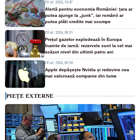
29 iul. 2026, 10:47
Alertă pentru economia României: țara ar
putea ajunge la „junk”, iar românii ar
putea plăti credite mai scumpe
20 iul. 2026, 08:51
Prețul gazelor explodează în Europa
înainte de iarnă: rezervele sunt la cel mai
scăzut nivel din ultimii patru ani
18 iul. 2026, 09:30
Apple depășește Nvidia și redevine cea
mai valoroasă companie din lume
PIEȚE EXTERNE