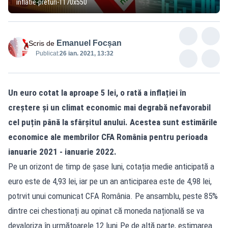
inflatie-preturi-1170x550
Emanuel Focșan
Scris de
Publicat:
26 ian. 2021, 13:32
Un euro cotat la aproape 5 lei, o rată a inflației în
creștere și un climat economic mai degrabă nefavorabil
cel puțin până la sfârșitul anului. Acestea sunt estimările
economice ale membrilor CFA România pentru perioada
ianuarie 2021 - ianuarie 2022.
Pe un orizont de timp de șase luni, cotația medie anticipată a
euro este de 4,93 lei, iar pe un an anticiparea este de 4,98 lei,
potrvit unui comunicat CFA România. Pe ansamblu, peste 85%
dintre cei chestionați au opinat că moneda națională se va
devaloriza în următoarele 12 luni.Pe de altă parte, estimarea