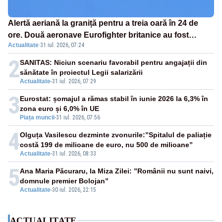
Alertă aeriană la graniță pentru a treia oară în 24 de
ore. Două aeronave Eurofighter britanice au fost
Actualitate
·
31 iul. 2026, 07:24
ridicate de la sol
2
SANITAS: Niciun scenariu favorabil pentru angajații din
sănătate în proiectul Legii salarizării
Actualitate
-
31 iul. 2026, 07:29
3
Eurostat: șomajul a rămas stabil în iunie 2026 la 6,3% în
zona euro și 6,0% în UE
Piața muncii
-
31 iul. 2026, 07:56
4
Olguța Vasilescu dezminte zvonurile:”Spitalul de paliație
costă 199 de milioane de euro, nu 500 de milioane”
Actualitate
-
31 iul. 2026, 08:33
5
Ana Maria Păcuraru, la Miza Zilei: ”Românii nu sunt naivi,
domnule premier Bolojan”
Actualitate
-
30 iul. 2026, 22:15
ACTUALITATE