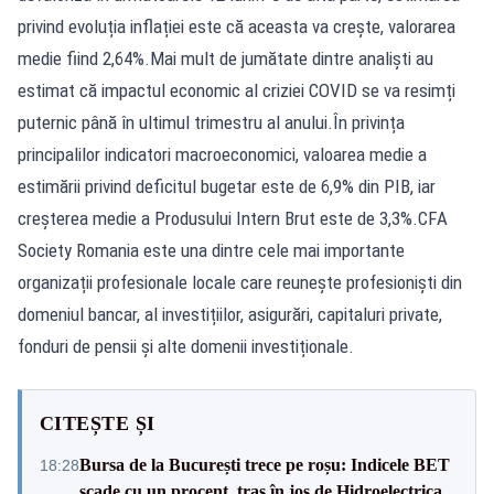
privind evoluția inflației este că aceasta va crește, valorarea
medie fiind 2,64%.Mai mult de jumătate dintre analiști au
estimat că impactul economic al criziei COVID se va resimți
puternic până în ultimul trimestru al anului.În privința
principalilor indicatori macroeconomici, valoarea medie a
estimării privind deficitul bugetar este de 6,9% din PIB, iar
creșterea medie a Produsului Intern Brut este de 3,3%.CFA
Society Romania este una dintre cele mai importante
organizații profesionale locale care reunește profesioniști din
domeniul bancar, al investițiilor, asigurări, capitaluri private,
fonduri de pensii și alte domenii investiționale.
CITEȘTE ȘI
Bursa de la București trece pe roșu: Indicele BET
18:28
scade cu un procent, tras în jos de Hidroelectrica