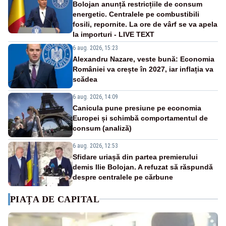
Bolojan anunță restricțiile de consum
energetic. Centralele pe combustibili
fosili, repornite. La ore de vârf se va apela
la importuri - LIVE TEXT
6 aug. 2026, 15:23
Alexandru Nazare, veste bună: Economia
României va crește în 2027, iar inflația va
scădea
6 aug. 2026, 14:09
Canicula pune presiune pe economia
Europei și schimbă comportamentul de
consum (analiză)
6 aug. 2026, 12:53
Sfidare uriașă din partea premierului
demis Ilie Bolojan. A refuzat să răspundă
despre centralele pe cărbune
PIAȚA DE CAPITAL