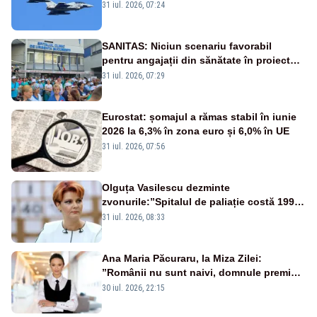
Eurofighter britanice au fost ridicate de la
31 iul. 2026, 07:24
sol
SANITAS: Niciun scenariu favorabil
pentru angajații din sănătate în proiectul
Legii salarizării
31 iul. 2026, 07:29
Eurostat: șomajul a rămas stabil în iunie
2026 la 6,3% în zona euro și 6,0% în UE
31 iul. 2026, 07:56
Olguța Vasilescu dezminte
zvonurile:”Spitalul de paliație costă 199
de milioane de euro, nu 500 de milioane”
31 iul. 2026, 08:33
Ana Maria Păcuraru, la Miza Zilei:
”Românii nu sunt naivi, domnule premier
Bolojan”
30 iul. 2026, 22:15