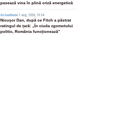
pasează vina în plină criză energetică
5
Actualitate
-
1 aug. 2026, 10:34
Nicușor Dan, după ce Fitch a păstrat
ratingul de țară: „În ciuda zgomotului
politic, România funcționează”