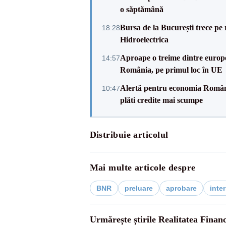
o săptămână
Bursa de la București trece pe 
18:28
Hidroelectrica
Aproape o treime dintre europe
14:57
România, pe primul loc în UE
Alertă pentru economia Românie
10:47
plăti credite mai scumpe
Distribuie articolul
Mai multe articole despre
BNR
preluare
aprobare
inte
Urmărește știrile Realitatea Finan