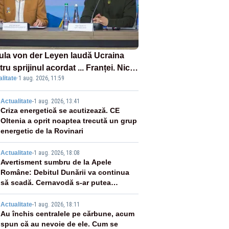
ula von der Leyen laudă Ucraina
ru sprijinul acordat ... Franței. Nicio
litate
·
1 aug. 2026, 11:59
ție privind ajutorul energetic
mis României
2
Actualitate
-
1 aug. 2026, 13:41
Criza energetică se acutizează. CE
Oltenia a oprit noaptea trecută un grup
energetic de la Rovinari
3
Actualitate
-
1 aug. 2026, 18:08
Avertisment sumbru de la Apele
Române: Debitul Dunării va continua
să scadă. Cernavodă s-ar putea
închide în 4 zile
4
Actualitate
-
1 aug. 2026, 18:11
Au închis centralele pe cărbune, acum
spun că au nevoie de ele. Cum se