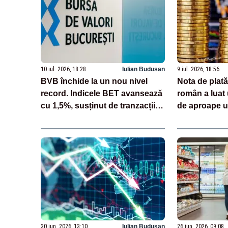
10 iul. 2026, 18:28
Iulian Budusan
9 iul. 2026, 18:56
BVB închide la un nou nivel
Nota de plată
record. Indicele BET avansează
român a luat
cu 1,5%, susținut de tranzacțiile
de aproape un
de pe finalul zilei
30 iun. 2026, 13:10
Iulian Budusan
26 iun. 2026, 09:08