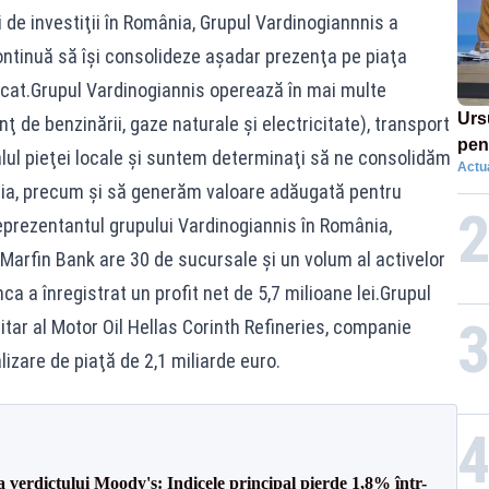
 de investiţii în România, Grupul Vardinogiannnis a
ontinuă să îşi consolideze aşadar prezenţa pe piaţa
nicat.Grupul Vardinogiannis operează în mai multe
Urs
anţ de benzinării, gaze naturale şi electricitate), transport
pent
lul pieţei locale şi suntem determinaţi să ne consolidăm
Actua
reac
ia, precum şi să generăm valoare adăugată pentru
pro
reprezentantul grupului Vardinogiannis în România,
.Marfin Bank are 30 de sucursale şi un volum al activelor
ca a înregistrat un profit net de 5,7 milioane lei.Grupul
tar al Motor Oil Hellas Corinth Refineries, companie
lizare de piaţă de 2,1 miliarde euro.
a verdictului Moody's: Indicele principal pierde 1,8% într-