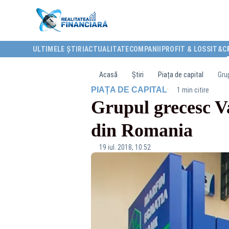
ULTIMELE ȘTIRI
ACTUALITATE
COMPANII
PROFIT & LOSS
IT&C
Acasă
Știri
Piața de capital
Gru
·
PIAȚA DE CAPITAL
1 min citire
Grupul grecesc Va
din Romania
19 iul. 2018, 10:52