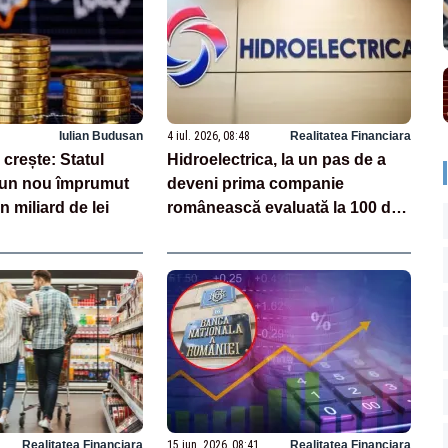
Iulian Budusan
4 iul. 2026, 08:48
Realitatea Financiara
 crește: Statul
Hidroelectrica, la un pas de a
 un nou împrumut
deveni prima companie
 miliard de lei
românească evaluată la 100 de
miliarde de lei
Realitatea Financiara
15 iun. 2026, 08:41
Realitatea Financiara