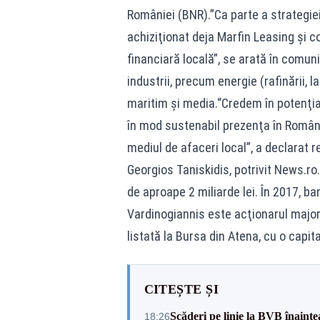
României (BNR).”Ca parte a strategiei
achiziţionat deja Marfin Leasing şi c
financiară locală”, se arată în comu
industrii, precum energie (rafinării, l
maritim şi media.“Credem în potenţia
în mod sustenabil prezenţa în Român
mediul de afaceri local”, a declarat 
Georgios Taniskidis, potrivit News.ro
de aproape 2 miliarde lei. În 2017, ban
Vardinogiannis este acţionarul majori
listată la Bursa din Atena, cu o capita
CITEȘTE ȘI
Scăderi pe linie la BVB înainte
18:26