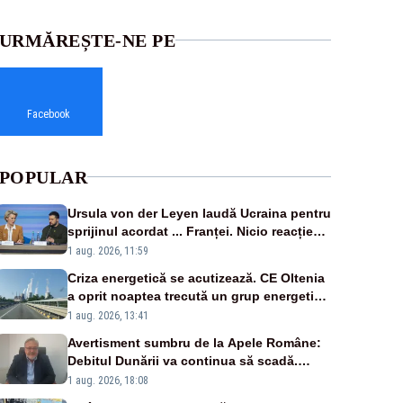
URMĂREȘTE-NE PE
Facebook
POPULAR
Ursula von der Leyen laudă Ucraina pentru
sprijinul acordat ... Franței. Nicio reacție
privind ajutorul energetic promis României
1 aug. 2026, 11:59
Criza energetică se acutizează. CE Oltenia
a oprit noaptea trecută un grup energetic
de la Rovinari
1 aug. 2026, 13:41
Avertisment sumbru de la Apele Române:
Debitul Dunării va continua să scadă.
Cernavodă s-ar putea închide în 4 zile
1 aug. 2026, 18:08