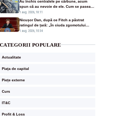
Au închis centralele pe cărbune, acum
spun că au nevoie de ele. Cum se pasează
vina în plină criză energetică
1 aug. 2026, 18:11
Nicușor Dan, după ce Fitch a păstrat
ratingul de țară: „În ciuda zgomotului
politic, România funcționează”
1 aug. 2026, 10:34
CATEGORII POPULARE
Actualitate
Piața de capital
Piețe externe
Curs
IT&C
Profit & Loss