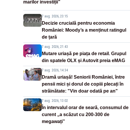
marilor investiții”
7 aug. 2026, 23:15
Decizie crucială pentru economia
României: Moody’s a menținut ratingul
de țară
7 aug. 2026, 21:43
Mutare uriașă pe piața de retail. Grupul
din spatele OLX și Autovit preia eMAG
7 aug. 2026, 14:34
Dramă uriașă! Seniorii României, între
pensii mici și dorul de copiii plecați în
străinătate: "Vin doar odată pe an"
7 aug. 2026, 13:02
În intervalul orar de seară, consumul de
curent „a scăzut cu 200-300 de
megawați”