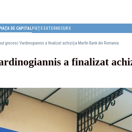
PIAȚA DE CAPITAL
PIEȚE EXTERNE
CURS
pul grecesc Vardinogiannis a finalizat achiziţia Marfin Bank din Romania
rdinogiannis a finalizat ach