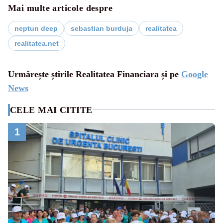
Mai multe articole despre
neptun deep
sebastian burduja
realitatea
realitatea.net
Urmărește știrile Realitatea Financiara și pe
Google
News
CELE MAI CITITE
1