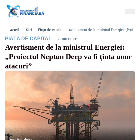
Acasă
Știri
Piața de capital
Avertisment de la ministrul Energiei: „Proiectul Neptun Deep va fi ținta unor atacuri”
·
PIAȚA DE CAPITAL
2 min citire
Avertisment de la ministrul Energiei:
„Proiectul Neptun Deep va fi ținta unor
atacuri”
neptun-deep