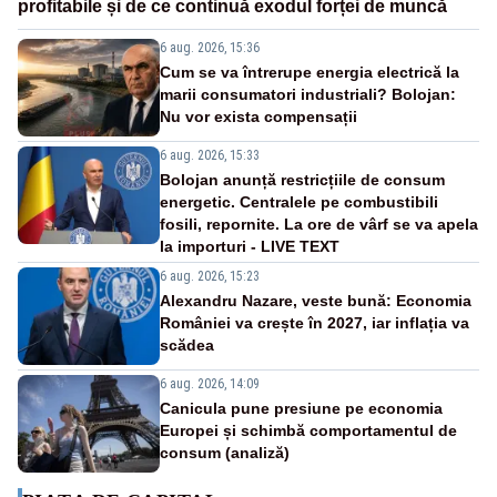
profitabile și de ce continuă exodul forței de muncă
6 aug. 2026, 15:36
Cum se va întrerupe energia electrică la
marii consumatori industriali? Bolojan:
Nu vor exista compensații
6 aug. 2026, 15:33
Bolojan anunță restricțiile de consum
energetic. Centralele pe combustibili
fosili, repornite. La ore de vârf se va apela
la importuri - LIVE TEXT
6 aug. 2026, 15:23
Alexandru Nazare, veste bună: Economia
României va crește în 2027, iar inflația va
scădea
6 aug. 2026, 14:09
Canicula pune presiune pe economia
Europei și schimbă comportamentul de
consum (analiză)