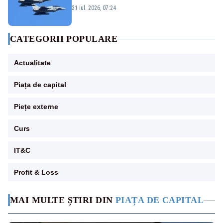
Eurofighter britanice au fost ridicate de la
31 iul. 2026, 07:24
sol
CATEGORII POPULARE
Actualitate
Piața de capital
Piețe externe
Curs
IT&C
Profit & Loss
MAI MULTE ȘTIRI DIN
PIAȚA DE CAPITAL