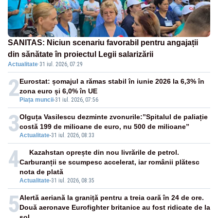
SANITAS: Niciun scenariu favorabil pentru angajații
din sănătate în proiectul Legii salarizării
Actualitate
·
31 iul. 2026, 07:29
2
Eurostat: șomajul a rămas stabil în iunie 2026 la 6,3% în
zona euro și 6,0% în UE
Piața muncii
-
31 iul. 2026, 07:56
3
Olguța Vasilescu dezminte zvonurile:”Spitalul de paliație
costă 199 de milioane de euro, nu 500 de milioane”
Actualitate
-
31 iul. 2026, 08:33
4
Kazahstan oprește din nou livrările de petrol.
Carburanții se scumpesc accelerat, iar românii plătesc
nota de plată
Actualitate
-
31 iul. 2026, 08:35
5
Alertă aeriană la graniță pentru a treia oară în 24 de ore.
Două aeronave Eurofighter britanice au fost ridicate de la
sol