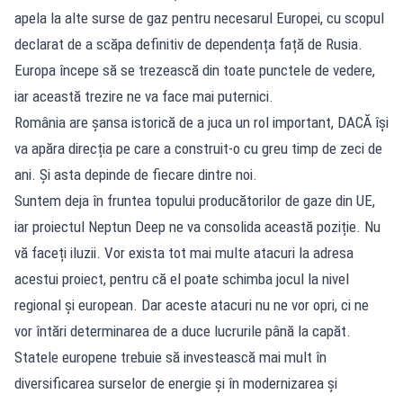
apela la alte surse de gaz pentru necesarul Europei, cu scopul
declarat de a scăpa definitiv de dependența față de Rusia.
Europa începe să se trezească din toate punctele de vedere,
iar această trezire ne va face mai puternici.
România are șansa istorică de a juca un rol important, DACĂ își
va apăra direcția pe care a construit-o cu greu timp de zeci de
ani. Și asta depinde de fiecare dintre noi.
Suntem deja în fruntea topului producătorilor de gaze din UE,
iar proiectul Neptun Deep ne va consolida această poziție. Nu
vă faceți iluzii. Vor exista tot mai multe atacuri la adresa
acestui proiect, pentru că el poate schimba jocul la nivel
regional și european. Dar aceste atacuri nu ne vor opri, ci ne
vor întări determinarea de a duce lucrurile până la capăt.
Statele europene trebuie să investească mai mult în
diversificarea surselor de energie și în modernizarea și