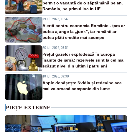
permit o vacanță de o săptămână pe an.
România, pe primul loc în UE
29 iul. 2026, 10:47
Alertă pentru economia României: țara ar
putea ajunge la „junk”, iar românii ar
putea plăti credite mai scumpe
20 iul. 2026, 08:51
Prețul gazelor explodează în Europa
înainte de iarnă: rezervele sunt la cel mai
scăzut nivel din ultimii patru ani
18 iul. 2026, 09:30
Apple depășește Nvidia și redevine cea
mai valoroasă companie din lume
PIEȚE EXTERNE