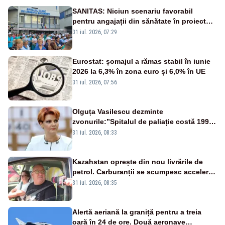
SANITAS: Niciun scenariu favorabil
pentru angajații din sănătate în proiectul
Legii salarizării
31 iul. 2026, 07:29
Eurostat: șomajul a rămas stabil în iunie
2026 la 6,3% în zona euro și 6,0% în UE
31 iul. 2026, 07:56
Olguța Vasilescu dezminte
zvonurile:”Spitalul de paliație costă 199
de milioane de euro, nu 500 de milioane”
31 iul. 2026, 08:33
Kazahstan oprește din nou livrările de
petrol. Carburanții se scumpesc accelerat,
iar românii plătesc nota de plată
31 iul. 2026, 08:35
Alertă aeriană la graniță pentru a treia
oară în 24 de ore. Două aeronave