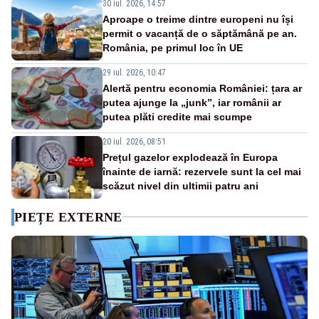
30 iul. 2026, 14:57
Aproape o treime dintre europeni nu își
permit o vacanță de o săptămână pe an.
România, pe primul loc în UE
29 iul. 2026, 10:47
Alertă pentru economia României: țara ar
putea ajunge la „junk”, iar românii ar
putea plăti credite mai scumpe
20 iul. 2026, 08:51
Prețul gazelor explodează în Europa
înainte de iarnă: rezervele sunt la cel mai
scăzut nivel din ultimii patru ani
PIEȚE EXTERNE