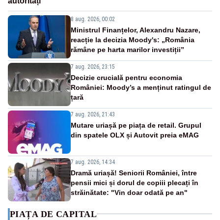
autorități
8 aug. 2026, 00:02
Ministrul Finanțelor, Alexandru Nazare,
reacție la decizia Moody's: „România
rămâne pe harta marilor investiții”
7 aug. 2026, 23:15
Decizie crucială pentru economia
României: Moody’s a menținut ratingul de
țară
7 aug. 2026, 21:43
Mutare uriașă pe piața de retail. Grupul
din spatele OLX și Autovit preia eMAG
7 aug. 2026, 14:34
Dramă uriașă! Seniorii României, între
pensii mici și dorul de copiii plecați în
străinătate: "Vin doar odată pe an"
PIAȚA DE CAPITAL