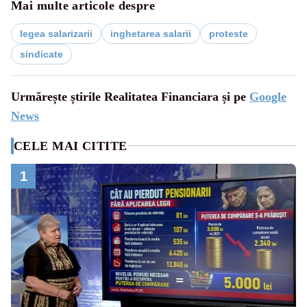
Mai multe articole despre
legea salarizarii
inghetarea salarii
proteste
sindicate
Urmărește știrile Realitatea Financiara și pe
Google
News
CELE MAI CITITE
1