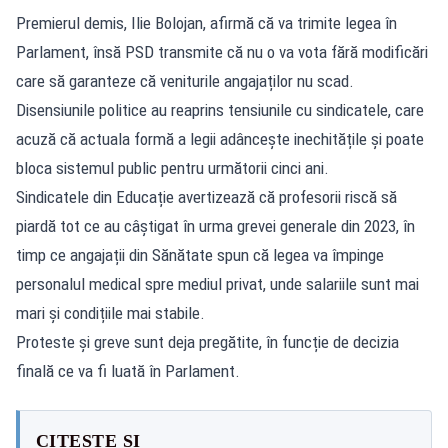
Premierul demis, Ilie Bolojan, afirmă că va trimite legea în
Parlament, însă PSD transmite că nu o va vota fără modificări
care să garanteze că veniturile angajaților nu scad.
Disensiunile politice au reaprins tensiunile cu sindicatele, care
acuză că actuala formă a legii adâncește inechitățile și poate
bloca sistemul public pentru următorii cinci ani.
Sindicatele din Educație avertizează că profesorii riscă să
piardă tot ce au câștigat în urma grevei generale din 2023, în
timp ce angajații din Sănătate spun că legea va împinge
personalul medical spre mediul privat, unde salariile sunt mai
mari și condițiile mai stabile.
Proteste și greve sunt deja pregătite, în funcție de decizia
finală ce va fi luată în Parlament.
CITEȘTE ȘI