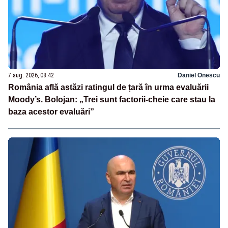
7 aug. 2026, 08:42
Daniel Onescu
România află astăzi ratingul de țară în urma evaluării
Moody’s. Bolojan: „Trei sunt factorii-cheie care stau la
baza acestor evaluări”