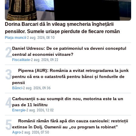
Dorina Barcari dă în vileag șmecheria înghețării
pensiilor. Sumele uriașe pierdute de fiecare român
Piața muncii
·
2 aug. 2026, 08:10
2
Daniel Udrescu: De ce patrimoniul va deveni conceptul
central al economiei viitoare?
Fiscalitate
-
2 aug. 2026, 09:22
3
Piperea (AUR): România a evitat retrogradarea la junk
pentru că era o catastrofă pentru bănci și fondurile de
pensii
Bănci
-
2 aug. 2026, 09:36
4
Carburanții s-au scumpit din nou, motorina este la un
pas de 11 lei/litru
Energie
-
2 aug. 2026, 12:02
5
Românii rămân fără apă din cauza caniculei: restricții
extinse în Dolj. Oamenii au „cu program la robinet”
Agro
-
2 aug. 2026, 07:50