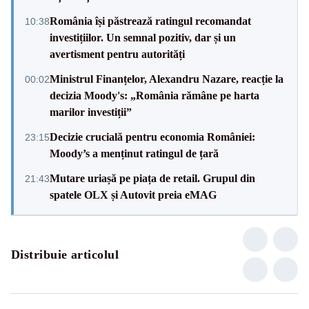
România își păstrează ratingul recomandat
10:38
investițiilor. Un semnal pozitiv, dar și un
avertisment pentru autorități
Ministrul Finanțelor, Alexandru Nazare, reacție la
00:02
decizia Moody's: „România rămâne pe harta
marilor investiții”
Decizie crucială pentru economia României:
23:15
Moody’s a menținut ratingul de țară
Mutare uriașă pe piața de retail. Grupul din
21:43
spatele OLX și Autovit preia eMAG
Distribuie articolul