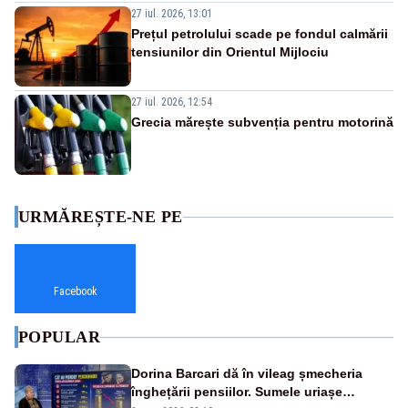
27 iul. 2026, 13:01
Prețul petrolului scade pe fondul calmării
tensiunilor din Orientul Mijlociu
27 iul. 2026, 12:54
Grecia mărește subvenția pentru motorină
URMĂREȘTE-NE PE
Facebook
POPULAR
Dorina Barcari dă în vileag șmecheria
înghețării pensiilor. Sumele uriașe