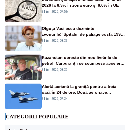
2026 la 6,3% în zona euro și 6,0% în UE
31 iul. 2026, 07:56
Olguța Vasilescu dezminte
zvonurile:”Spitalul de paliație costă 199
de milioane de euro, nu 500 de milioane”
31 iul. 2026, 08:33
Kazahstan oprește din nou livrările de
petrol. Carburanții se scumpesc accelerat,
iar românii plătesc nota de plată
31 iul. 2026, 08:35
Alertă aeriană la graniță pentru a treia
oară în 24 de ore. Două aeronave
Eurofighter britanice au fost ridicate de la
31 iul. 2026, 07:24
sol
CATEGORII POPULARE