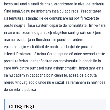
începutul unei situații de criză, organizarea la nivel de teritoriu
fiind bună.Să nu ne îmbătăm însă cu apă rece. Precaritatea
sistemului și stângăciile de comunicare nu pot fi rezolvate
peste noapte. Însă suntem departe de normalitate. Într-o țară
în care nici acum nu știm câți alegători sunt și câți cetățeni
mai au rezidența în România, din punct de vedere
epidemiologic va fi dificil de controlat lanțul de posibile
infecții.Profesorul Streinu-Cercel spune că orice scenariu este
posibil referitor la răspândirea coronavirusului în condițiile în
care 80% dintre purtători sunt asimptomatici. Important este
să nu cădem în capacana politicianistă, aceea de a căuta
mereu vinovați acolo unde nu e cazul, să rămânem în matricea
de sănătate publică.
CITEȘTE ȘI