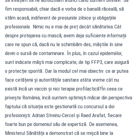
fim responsabili, chiar dacă e vorba de o banală răceală, să
stăm acasă, indiferent de presiunile zilnice și obligațiile
profesionale. Nimic nu e mai de preț decât sănătatea.Cât
despre protejarea cu mască, avem deja suficiente informații
care ne spun că, dacă nu le schimbăm des, măștile în sine
devin o sursă de contaminare. În plus, în cazul epidemiilor,
sunt indicate măști mai complicate, de tip FFP3, care asigură
o protecție sporită. Dar la modul cel mai obiectiv: ce ar putea
face cetățenii și autoritățile sanitare atâta vreme cât nu
există încă un vaccin și nici terapie profilactică?În ceea ce
privește România, încă suntem optimiști măcar din perspectiva
faptului că situația este gestionată cu concursul a doi
profesioniști: Adrian Streinu-Cercel și Raed Arafat, fiecare
foarte bun pe domeniul său de expertiză. De asemenea,
Ministerul Sănătății a demonstrat că se mișcă bine la