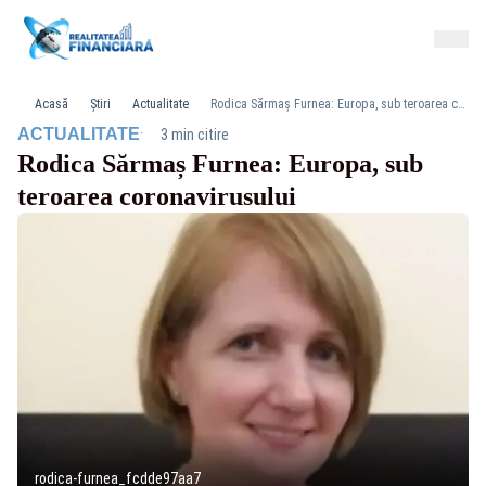
Acasă
Știri
Actualitate
Rodica Sărmaș Furnea: Europa, sub teroarea coronavirusului
·
ACTUALITATE
3 min citire
Rodica Sărmaș Furnea: Europa, sub
teroarea coronavirusului
rodica-furnea_fcdde97aa7