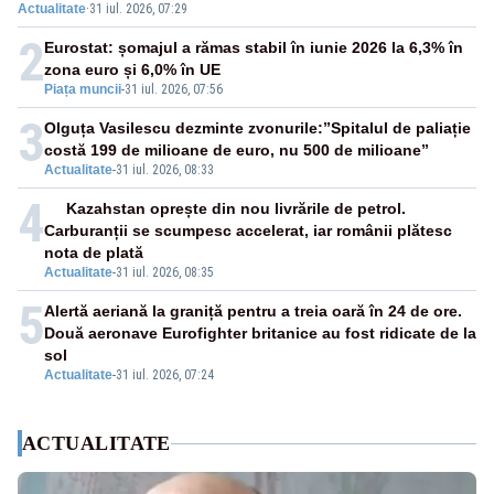
Actualitate
·
31 iul. 2026, 07:29
2
Eurostat: șomajul a rămas stabil în iunie 2026 la 6,3% în
zona euro și 6,0% în UE
Piața muncii
-
31 iul. 2026, 07:56
3
Olguța Vasilescu dezminte zvonurile:”Spitalul de paliație
costă 199 de milioane de euro, nu 500 de milioane”
Actualitate
-
31 iul. 2026, 08:33
4
Kazahstan oprește din nou livrările de petrol.
Carburanții se scumpesc accelerat, iar românii plătesc
nota de plată
Actualitate
-
31 iul. 2026, 08:35
5
Alertă aeriană la graniță pentru a treia oară în 24 de ore.
Două aeronave Eurofighter britanice au fost ridicate de la
sol
Actualitate
-
31 iul. 2026, 07:24
ACTUALITATE