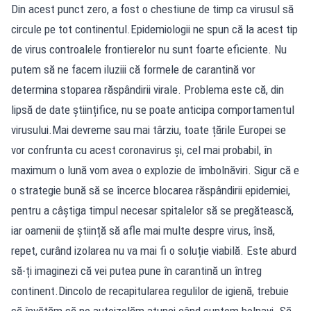
Din acest punct zero, a fost o chestiune de timp ca virusul să
circule pe tot continentul.Epidemiologii ne spun că la acest tip
de virus controalele frontierelor nu sunt foarte eficiente. Nu
putem să ne facem iluziii că formele de carantină vor
determina stoparea răspândirii virale. Problema este că, din
lipsă de date științifice, nu se poate anticipa comportamentul
virusului.Mai devreme sau mai târziu, toate țările Europei se
vor confrunta cu acest coronavirus și, cel mai probabil, în
maximum o lună vom avea o explozie de îmbolnăviri. Sigur că e
o strategie bună să se încerce blocarea răspândirii epidemiei,
pentru a câștiga timpul necesar spitalelor să se pregătească,
iar oamenii de știință să afle mai multe despre virus, însă,
repet, curând izolarea nu va mai fi o soluție viabilă. Este aburd
să-ți imaginezi că vei putea pune în carantină un întreg
continent.Dincolo de recapitularea regulilor de igienă, trebuie
să învățăm să ne autoizolăm atunci când suntem bolnavi. Să