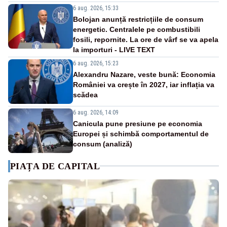
6 aug. 2026, 15:33
Bolojan anunță restricțiile de consum
energetic. Centralele pe combustibili
fosili, repornite. La ore de vârf se va apela
la importuri - LIVE TEXT
6 aug. 2026, 15:23
Alexandru Nazare, veste bună: Economia
României va crește în 2027, iar inflația va
scădea
6 aug. 2026, 14:09
Canicula pune presiune pe economia
Europei și schimbă comportamentul de
consum (analiză)
PIAȚA DE CAPITAL