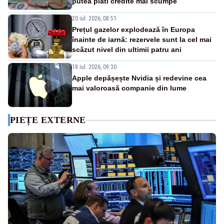
putea plăti credite mai scumpe
20 iul. 2026, 08:51
Prețul gazelor explodează în Europa
înainte de iarnă: rezervele sunt la cel mai
scăzut nivel din ultimii patru ani
18 iul. 2026, 09:30
Apple depășește Nvidia și redevine cea
mai valoroasă companie din lume
PIEȚE EXTERNE