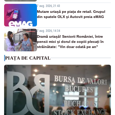
7 aug. 2026, 21:43
Mutare uriașă pe piața de retail. Grupul
din spatele OLX și Autovit preia eMAG
7 aug. 2026, 14:34
Dramă uriașă! Seniorii României, între
pensii mici și dorul de copiii plecați în
străinătate: "Vin doar odată pe an"
PIAȚA DE CAPITAL