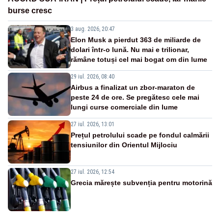
burse cresc
3 aug. 2026, 20:47
Elon Musk a pierdut 363 de miliarde de
dolari într-o lună. Nu mai e trilionar,
rămâne totuși cel mai bogat om din lume
29 iul. 2026, 08:40
Airbus a finalizat un zbor-maraton de
peste 24 de ore. Se pregătesc cele mai
lungi curse comerciale din lume
27 iul. 2026, 13:01
Prețul petrolului scade pe fondul calmării
tensiunilor din Orientul Mijlociu
27 iul. 2026, 12:54
Grecia mărește subvenția pentru motorină