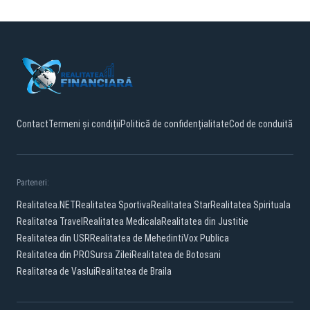
Contact
Termeni și condiții
Politică de confidențialitate
Cod de conduită
Parteneri:
Realitatea.NET
Realitatea Sportiva
Realitatea Star
Realitatea Spirituala
Realitatea Travel
Realitatea Medicala
Realitatea din Justitie
Realitatea din USR
Realitatea de Mehedinti
Vox Publica
Realitatea din PRO
Sursa Zilei
Realitatea de Botosani
Realitatea de Vaslui
Realitatea de Braila