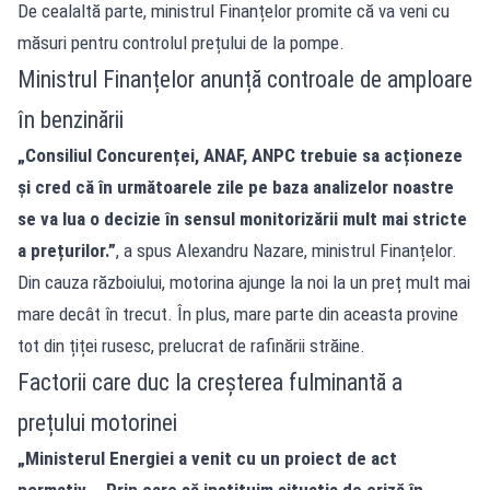
De cealaltă parte, ministrul Finanțelor promite că va veni cu
măsuri pentru controlul prețului de la pompe.
Ministrul Finanțelor anunță controale de amploare
în benzinării
„Consiliul Concurenței, ANAF, ANPC trebuie sa acționeze
și cred că în următoarele zile pe baza analizelor noastre
se va lua o decizie în sensul monitorizării mult mai stricte
a prețurilor.”
, a spus Alexandru Nazare, ministrul Finanțelor.
Din cauza războiului,
motorina ajunge la noi la un preț mult mai
mare decât în trecut. În plus, mare parte din aceasta provine
tot din țiței rusesc, prelucrat de rafinării străine.
Factorii care duc la creșterea fulminantă a
prețului motorinei
„Ministerul Energiei a venit cu un proiect de act
normativ... Prin care să instituim situația de criză în