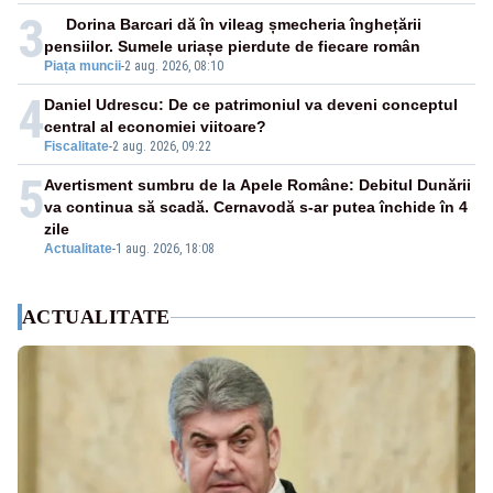
3
Dorina Barcari dă în vileag șmecheria înghețării
pensiilor. Sumele uriașe pierdute de fiecare român
Piața muncii
-
2 aug. 2026, 08:10
4
Daniel Udrescu: De ce patrimoniul va deveni conceptul
central al economiei viitoare?
Fiscalitate
-
2 aug. 2026, 09:22
5
Avertisment sumbru de la Apele Române: Debitul Dunării
va continua să scadă. Cernavodă s-ar putea închide în 4
zile
Actualitate
-
1 aug. 2026, 18:08
ACTUALITATE