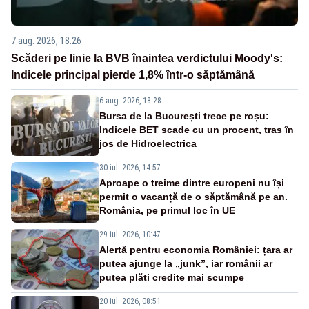
7 aug. 2026, 18:26
Scăderi pe linie la BVB înaintea verdictului Moody's:
Indicele principal pierde 1,8% într-o săptămână
6 aug. 2026, 18:28
Bursa de la București trece pe roșu:
Indicele BET scade cu un procent, tras în
jos de Hidroelectrica
30 iul. 2026, 14:57
Aproape o treime dintre europeni nu își
permit o vacanță de o săptămână pe an.
România, pe primul loc în UE
29 iul. 2026, 10:47
Alertă pentru economia României: țara ar
putea ajunge la „junk”, iar românii ar
putea plăti credite mai scumpe
20 iul. 2026, 08:51