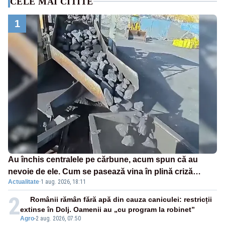
CELE MAI CITITE
1
Au închis centralele pe cărbune, acum spun că au
nevoie de ele. Cum se pasează vina în plină criză
Actualitate
·
1 aug. 2026, 18:11
energetică
2
Românii rămân fără apă din cauza caniculei: restricții
extinse în Dolj. Oamenii au „cu program la robinet”
Agro
-
2 aug. 2026, 07:50