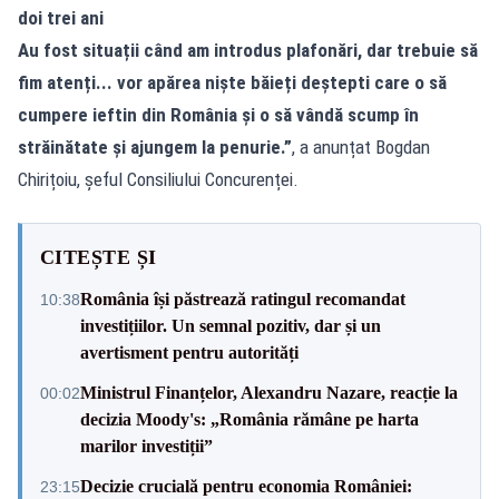
doi trei ani
Au fost situații când am introdus plafonări, dar trebuie să
fim atenți... vor apărea niște băieți deștepti care o să
cumpere ieftin din România și o să vândă scump în
străinătate și ajungem la penurie.”
, a anunțat Bogdan
Chirițoiu, șeful Consiliului Concurenței.
CITEȘTE ȘI
România își păstrează ratingul recomandat
10:38
investițiilor. Un semnal pozitiv, dar și un
avertisment pentru autorități
Ministrul Finanțelor, Alexandru Nazare, reacție la
00:02
decizia Moody's: „România rămâne pe harta
marilor investiții”
Decizie crucială pentru economia României:
23:15