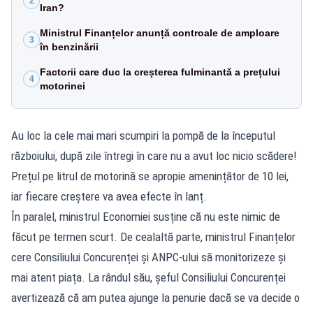
2
Iran?
Ministrul Finanțelor anunță controale de amploare
3
în benzinării
Factorii care duc la creșterea fulminantă a prețului
4
motorinei
Au loc la cele mai mari scumpiri la pompă de la începutul
războiului, după zile întregi în care nu a avut loc nicio scădere!
Prețul pe litrul de motorină se apropie amenințător de 10 lei,
iar fiecare creștere va avea efecte în lanț.
În paralel, ministrul Economiei susține că nu este nimic de
făcut pe termen scurt. De cealaltă parte, ministrul Finanțelor
cere Consiliului Concurenței și ANPC-ului să monitorizeze și
mai atent piața. La rândul său, șeful Consiliului Concurenței
avertizează că am putea ajunge la penurie dacă se va decide o