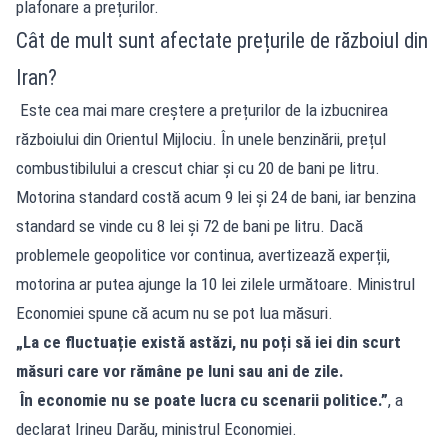
plafonare a prețurilor.
Cât de mult sunt afectate prețurile de războiul din
Iran?
Este cea mai mare creștere
a prețurilor de la izbucnirea
războiului din Orientul Mijlociu. În unele benzinării, prețul
combustibilului a crescut chiar și cu 20 de bani pe litru.
Motorina standard costă acum 9 lei și 24 de bani, iar benzina
standard se vinde cu 8 lei și 72 de bani pe litru. Dacă
problemele geopolitice vor continua, avertizează experții,
motorina ar putea ajunge la 10 lei zilele următoare. Ministrul
Economiei spune că acum nu se pot lua măsuri.
„La ce fluctuație există astăzi, nu poți să iei din scurt
măsuri care vor rămâne pe luni sau ani de zile.
În economie nu se poate lucra cu scenarii politice.”
, a
declarat Irineu Darău, ministrul Economiei.