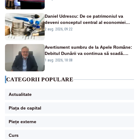
Daniel Udrescu: De ce patrimoniul va
deveni conceptul central al economiei
viitoare?
2 aug. 2026, 09:22
Avertisment sumbru de la Apele Române:
Debitul Dunării va continua să scadă.
Cernavodă s-ar putea închide în 4 zile
1 aug. 2026, 18:08
CATEGORII POPULARE
Actualitate
Piața de capital
Piețe externe
Curs