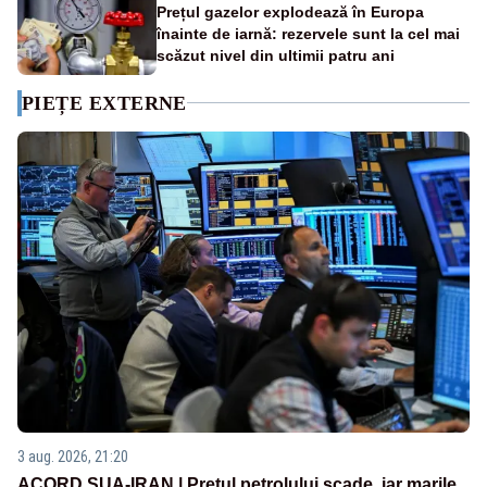
Prețul gazelor explodează în Europa
înainte de iarnă: rezervele sunt la cel mai
scăzut nivel din ultimii patru ani
PIEȚE EXTERNE
3 aug. 2026, 21:20
ACORD SUA-IRAN | Prețul petrolului scade, iar marile