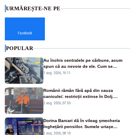
URMĂREȘTE-NE PE
Facebook
POPULAR
Au închis centralele pe cărbune, acum
spun că au nevoie de ele. Cum se
pasează vina în plină criză energetică
1 aug. 2026, 18:11
Românii rămân fără apă din cauza
caniculei: restricții extinse în Dolj.
Oamenii au „cu program la robinet”
2 aug. 2026, 07:50
Dorina Barcari dă în vileag șmecheria
înghețării pensiilor. Sumele uriașe
pierdute de fiecare român
2 aug. 2026, 08:10