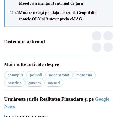
Moody’s a menținut ratingul de țară
Mutare uriașă pe piața de retail. Grupul din
21:43
spatele OLX și Autovit preia eMAG
Distribuie articolul
Mai multe articole despre
scumpiri
pompă
necontrolat
motorina
benzina
guvern
masuri
Urmărește știrile Realitatea Financiara și pe
Google
News