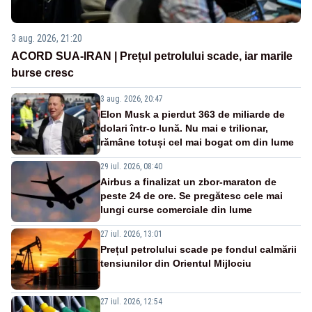
3 aug. 2026, 21:20
ACORD SUA-IRAN | Prețul petrolului scade, iar marile
burse cresc
3 aug. 2026, 20:47
Elon Musk a pierdut 363 de miliarde de
dolari într-o lună. Nu mai e trilionar,
rămâne totuși cel mai bogat om din lume
29 iul. 2026, 08:40
Airbus a finalizat un zbor-maraton de
peste 24 de ore. Se pregătesc cele mai
lungi curse comerciale din lume
27 iul. 2026, 13:01
Prețul petrolului scade pe fondul calmării
tensiunilor din Orientul Mijlociu
27 iul. 2026, 12:54