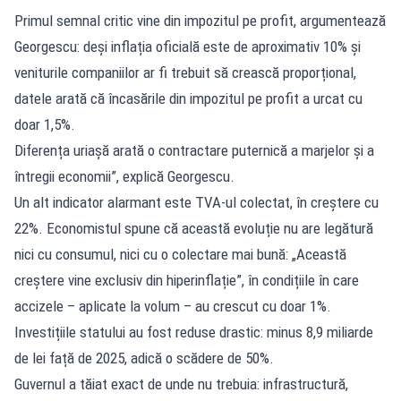
Primul semnal critic vine din impozitul pe profit, argumentează
Georgescu: deși inflația oficială este de aproximativ 10% și
veniturile companiilor ar fi trebuit să crească proporțional,
datele arată că încasările din impozitul pe profit a urcat cu
doar 1,5%.
Diferența uriașă arată o contractare puternică a marjelor și a
întregii economii”, explică Georgescu.
Un alt indicator alarmant este TVA-ul colectat, în creștere cu
22%. Economistul spune că această evoluție nu are legătură
nici cu consumul, nici cu o colectare mai bună: „Această
creștere vine exclusiv din hiperinflație”, în condițiile în care
accizele – aplicate la volum – au crescut cu doar 1%.
Investițiile statului au fost reduse drastic: minus 8,9 miliarde
de lei față de 2025, adică o scădere de 50%.
Guvernul a tăiat exact de unde nu trebuia: infrastructură,