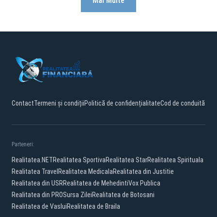
Mai Multe
Contact
Termeni și condiții
Politică de confidențialitate
Cod de conduită
Parteneri:
Realitatea.NET
Realitatea Sportiva
Realitatea Star
Realitatea Spirituala
Realitatea Travel
Realitatea Medicala
Realitatea din Justitie
Realitatea din USR
Realitatea de Mehedinti
Vox Publica
Realitatea din PRO
Sursa Zilei
Realitatea de Botosani
Realitatea de Vaslui
Realitatea de Braila