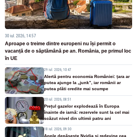
30 iul. 2026, 14:57
Aproape o treime dintre europeni nu își permit o
vacanță de o săptămână pe an. România, pe primul loc
în UE
29 iul. 2026, 10:47
Alertă pentru economia României: țara ar
putea ajunge la „junk”, iar românii ar
putea plăti credite mai scumpe
20 iul. 2026, 08:51
Prețul gazelor explodează în Europa
înainte de iarnă: rezervele sunt la cel mai
scăzut nivel din ultimii patru ani
18 iul. 2026, 09:30
Apple depășește Nvidia și redevine cea