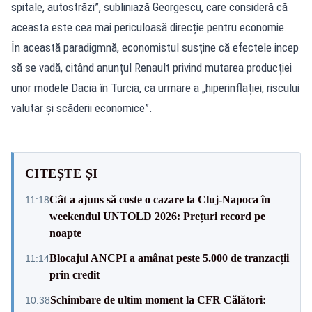
spitale, autostrăzi”, subliniază Georgescu, care consideră că
aceasta este cea mai periculoasă direcție pentru economie.
În această paradigmnă, economistul susține că efectele incep
să se vadă, citând anunțul Renault privind mutarea producției
unor modele Dacia în Turcia, ca urmare a „hiperinflației, riscului
valutar și scăderii economice”.
CITEȘTE ȘI
Cât a ajuns să coste o cazare la Cluj-Napoca în
11:18
weekendul UNTOLD 2026: Prețuri record pe
noapte
Blocajul ANCPI a amânat peste 5.000 de tranzacții
11:14
prin credit
Schimbare de ultim moment la CFR Călători:
10:38