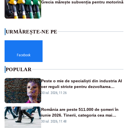
Grecia mărește subvenția pentru motorină
URMĂREȘTE-NE PE
Facebook
POPULAR
Peste o mie de specialiști din industria AI
cer reguli stricte pentru dezvoltarea
inteligenței artificiale
30 iul. 2026, 11:26
România are peste 511.000 de șomeri în
iunie 2026. Tinerii, categoria cea mai
afectată
30 iul. 2026, 11:48