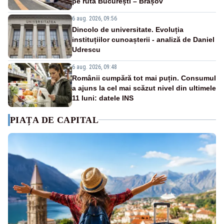
pe ruta București – Brașov
6 aug. 2026, 09:56
Dincolo de universitate. Evoluția
instituțiilor cunoașterii - analiză de Daniel
Udrescu
6 aug. 2026, 09:48
Românii cumpără tot mai puțin. Consumul
a ajuns la cel mai scăzut nivel din ultimele
11 luni: datele INS
PIAȚA DE CAPITAL