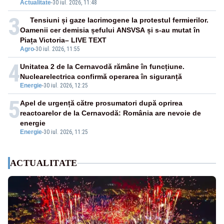
Actualitate
-
30 iul. 2026, 11:48
3
Tensiuni și gaze lacrimogene la protestul fermierilor.
Oamenii cer demisia șefului ANSVSA și s-au mutat în
Piața Victoria– LIVE TEXT
Agro
-
30 iul. 2026, 11:55
4
Unitatea 2 de la Cernavodă rămâne în funcțiune.
Nuclearelectrica confirmă operarea în siguranță
Energie
-
30 iul. 2026, 12:25
5
Apel de urgență către prosumatori după oprirea
reactoarelor de la Cernavodă: România are nevoie de
energie
Energie
-
30 iul. 2026, 11:25
ACTUALITATE