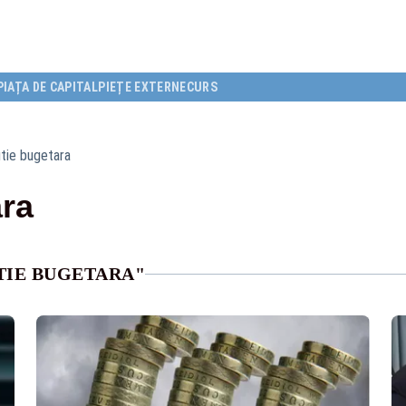
PIAȚA DE CAPITAL
PIEȚE EXTERNE
CURS
tie bugetara
ara
TIE BUGETARA"