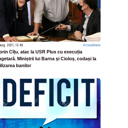
aug. 2021, 12:40
Actualitate
orin Cîțu, atac la USR Plus cu execuția
getară. Miniștrii lui Barna și Cioloș, codași la
ilizarea banilor