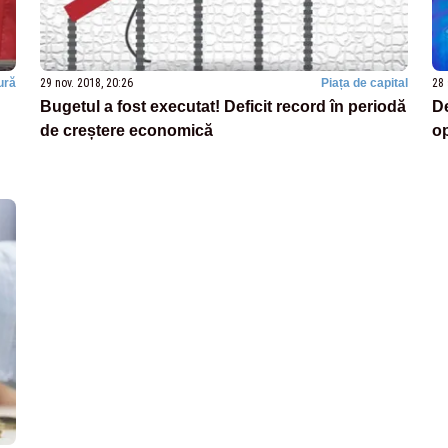
ură
29 nov. 2018, 20:26
Piața de capital
28 
Bugetul a fost executat! Deficit record în periodă
De
de creștere economică
op