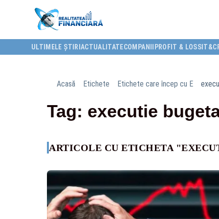
ULTIMELE ȘTIRI
ACTUALITATE
COMPANII
PROFIT & LOSS
IT&C
Acasă
Etichete
Etichete care încep cu E
execu
Tag: executie buget
ARTICOLE CU ETICHETA "EXECU