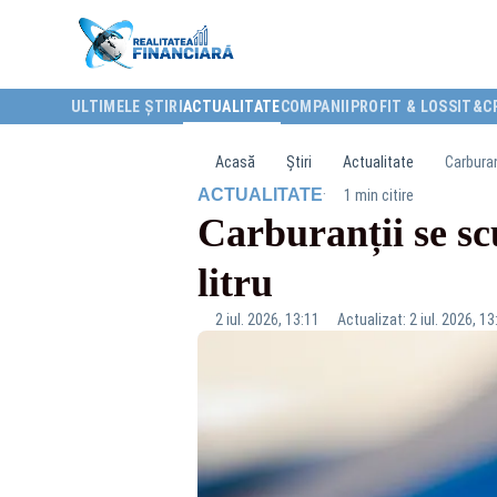
ULTIMELE ȘTIRI
ACTUALITATE
COMPANII
PROFIT & LOSS
IT&C
Acasă
Știri
Actualitate
Carburan
·
ACTUALITATE
1 min citire
Carburanții se sc
litru
2 iul. 2026, 13:11
Actualizat: 2 iul. 2026, 13