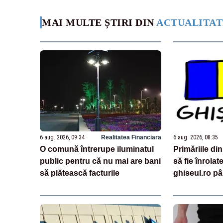
MAI MULTE ȘTIRI DIN
ACTUALITAT
6 aug. 2026, 09:34
Realitatea Financiara
6 aug. 2026, 08:35
O comună întrerupe iluminatul
Primăriile di
public pentru că nu mai are bani
să fie înrolat
să plătească facturile
ghiseul.ro p