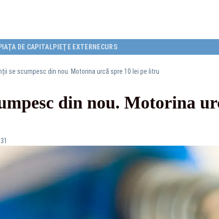
PIAȚA DE CAPITAL
PIEȚE EXTERNE
CURS
ții se scumpesc din nou. Motorina urcă spre 10 lei pe litru
umpesc din nou. Motorina urc
:31