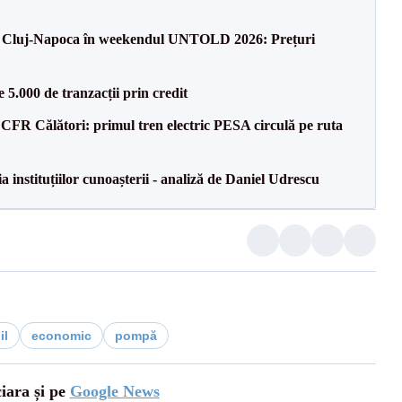
 la Cluj-Napoca în weekendul UNTOLD 2026: Prețuri
5.000 de tranzacții prin credit
CFR Călători: primul tren electric PESA circulă pe ruta
a instituțiilor cunoașterii - analiză de Daniel Udrescu
il
economic
pompă
ciara și pe
Google News