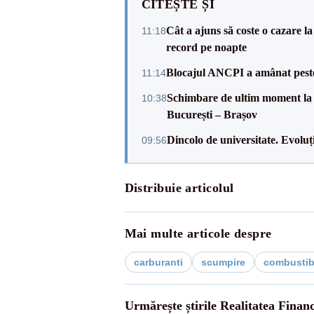
CITEȘTE ȘI
Cât a ajuns să coste o cazare
11:18
record pe noapte
Blocajul ANCPI a amânat peste 
11:14
Schimbare de ultim moment la 
10:38
București – Brașov
Dincolo de universitate. Evoluți
09:56
Distribuie articolul
Mai multe articole despre
carburanti
scumpire
combustib
Urmărește știrile Realitatea Finan