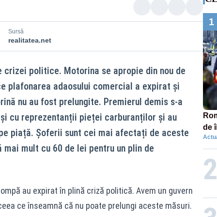
1
Sursă
realitatea.net
 crizei politice. Motorina se apropie din nou de
 ce plafonarea adaosului comercial a expirat și
ină nu au fost prelungite. Premierul demis s-a
 și cu reprezentanții pieței carburanților și au
Româ
de 
 pe piață. Șoferii sunt cei mai afectați de aceste
Actua
comp
 mai mult cu 60 de lei pentru un plin de
SO
pompă au expirat în plină criză politică. Avem un guvern
, ceea ce înseamnă că nu poate prelungi aceste măsuri.