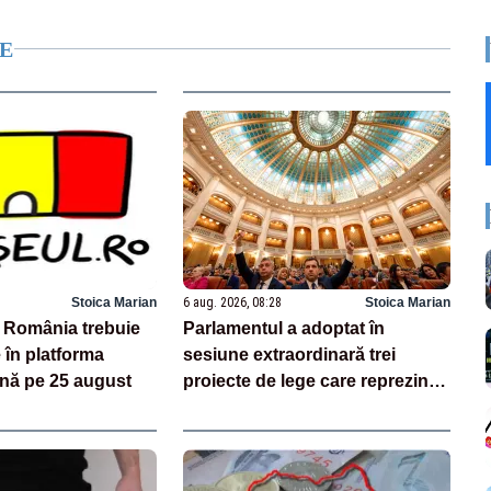
E
Stoica Marian
6 aug. 2026, 08:28
Stoica Marian
n România trebuie
Parlamentul a adoptat în
e în platforma
sesiune extraordinară trei
ână pe 25 august
proiecte de lege care reprezintă
jaloane din PNRR