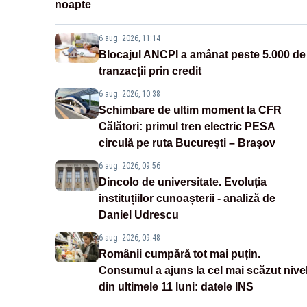
noapte
6 aug. 2026, 11:14
Blocajul ANCPI a amânat peste 5.000 de
tranzacții prin credit
6 aug. 2026, 10:38
Schimbare de ultim moment la CFR
Călători: primul tren electric PESA
circulă pe ruta București – Brașov
6 aug. 2026, 09:56
Dincolo de universitate. Evoluția
instituțiilor cunoașterii - analiză de
Daniel Udrescu
6 aug. 2026, 09:48
Românii cumpără tot mai puțin.
Consumul a ajuns la cel mai scăzut nive
din ultimele 11 luni: datele INS