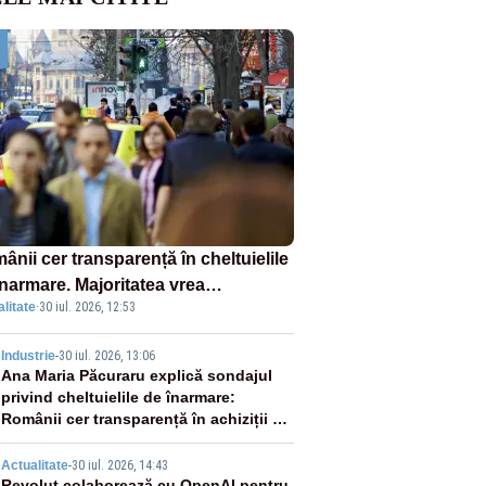
nii cer transparență în cheltuielile
înarmare. Majoritatea vrea
litate
·
30 iul. 2026, 12:53
etiție reală și industrie locală –
NDAJ
2
Industrie
-
30 iul. 2026, 13:06
Ana Maria Păcuraru explică sondajul
privind cheltuielile de înarmare:
Românii cer transparență în achiziții și
un echilibru între partenerii externi
Actualitate
-
30 iul. 2026, 14:43
Revolut colaborează cu OpenAI pentru