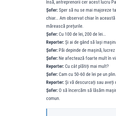
Însă, antreprenorii cer acest lucru P
Șofer:
Sper să nu se mai majoreze tari
chiar... Am observat chiar în această
mărească prețurile.
Șofer:
Cu 100 de lei, 200 de lei...
Reporter:
Și ai de gând să lași mașina
Șofer:
Păi depinde de mașină, lucrez 
Șofer:
Ne afectează foarte mult în vi
Reporter:
Cu cât plătiți mai mult?
Șofer:
Cam cu 50-60 de lei pe un plin
Reporter:
Și vă descurcați sau aveți d
Șofer:
O să încercăm să lăsăm mașina
comun.