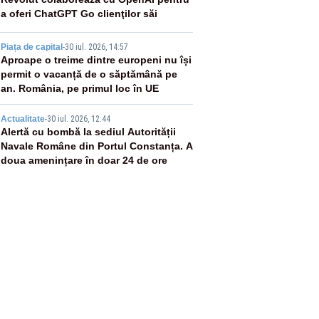
3
a oferi ChatGPT Go clienţilor săi
4
Piața de capital
-
30 iul. 2026, 14:57
Aproape o treime dintre europeni nu își
permit o vacanță de o săptămână pe
an. România, pe primul loc în UE
5
Actualitate
-
30 iul. 2026, 12:44
Alertă cu bombă la sediul Autorității
Navale Române din Portul Constanța. A
doua amenințare în doar 24 de ore