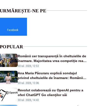
URMĂREȘTE-NE PE
Facebook
POPULAR
Românii cer transparență în cheltuielile de
înarmare. Majoritatea vrea competiție reală
și industrie locală – SONDAJ
30 iul. 2026, 12:53
Ana Maria Păcuraru explică sondajul
privind cheltuielile de înarmare: Românii
cer transparență în achiziții și un echilibru
30 iul. 2026, 13:06
între partenerii externi
Revolut colaborează cu OpenAI pentru a
oferi ChatGPT Go clienţilor săi
30 iul. 2026, 14:43