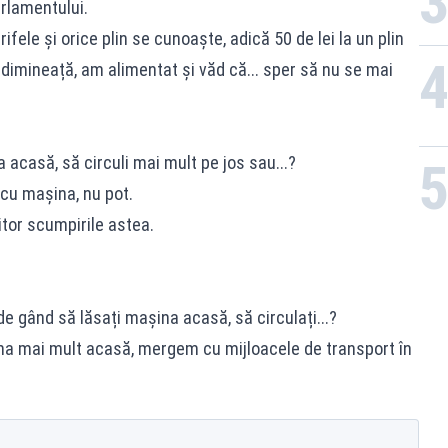
arlamentului.
fele și orice plin se cunoaște, adică 50 de lei la un plin
 dimineață, am alimentat și văd că... sper să nu se mai
 acasă, să circuli mai mult pe jos sau...?
cu mașina, nu pot.
itor scumpirile astea.
.
e gând să lăsați mașina acasă, să circulați...?
 mai mult acasă, mergem cu mijloacele de transport în