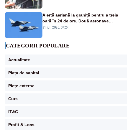
Alertă aeriană la graniță pentru a treia
oară în 24 de ore. Două aeronave
Eurofighter britanice au fost ridicate de la
31 iul. 2026, 07:24
sol
CATEGORII POPULARE
Actualitate
Piața de capital
Piețe externe
Curs
IT&C
Profit & Loss