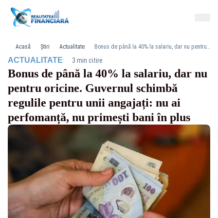
Acasă
Știri
Actualitate
Bonus de până la 40% la salariu, dar nu pentru oricine. Guvernul schimbă regulile pentru unii angajați: nu ai perfomanță, nu primești bani în plus
·
ACTUALITATE
3 min citire
Bonus de până la 40% la salariu, dar nu
pentru oricine. Guvernul schimbă
regulile pentru unii angajați: nu ai
perfomanță, nu primești bani în plus