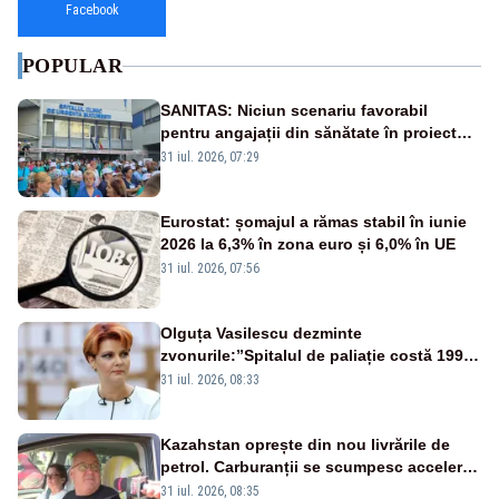
Facebook
POPULAR
SANITAS: Niciun scenariu favorabil
pentru angajații din sănătate în proiectul
Legii salarizării
31 iul. 2026, 07:29
Eurostat: șomajul a rămas stabil în iunie
2026 la 6,3% în zona euro și 6,0% în UE
31 iul. 2026, 07:56
Olguța Vasilescu dezminte
zvonurile:”Spitalul de paliație costă 199
de milioane de euro, nu 500 de milioane”
31 iul. 2026, 08:33
Kazahstan oprește din nou livrările de
petrol. Carburanții se scumpesc accelerat,
iar românii plătesc nota de plată
31 iul. 2026, 08:35