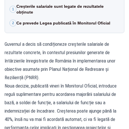
Creșterile salariale sunt legate de rezultatele
1
obținute
Ce prevede Legea publicată în Monitorul Oficial
2
Guvernul a decis să condiționeze creșterile salariale de
rezultate concrete, în contextul presiunilor generate de
întârzierile înregistrate de România în implementarea unor
obiective asumate prin Planul Național de Redresare și
Reziliență (PNRR).
Noua decizie, publicată vineri în Monitorul Oficial, introduce
reguli suplimentare pentru acordarea majorării salariului de
bază, a soldei de funcție, a salariului de funcție sau a
indemnizației de încadrare. Creșterea poate ajunge până la
40%, însă nu va mai fi acordată automat, ci va fi legată de
performanța celor implicați în gestionarea proiectelor și