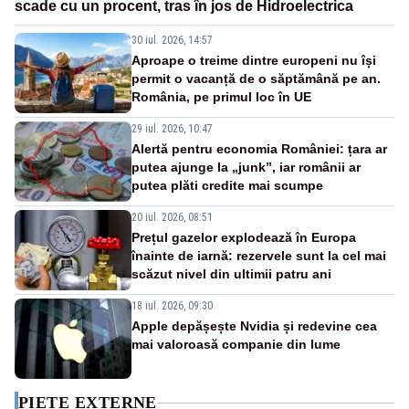
scade cu un procent, tras în jos de Hidroelectrica
30 iul. 2026, 14:57
Aproape o treime dintre europeni nu își
permit o vacanță de o săptămână pe an.
România, pe primul loc în UE
29 iul. 2026, 10:47
Alertă pentru economia României: țara ar
putea ajunge la „junk”, iar românii ar
putea plăti credite mai scumpe
20 iul. 2026, 08:51
Prețul gazelor explodează în Europa
înainte de iarnă: rezervele sunt la cel mai
scăzut nivel din ultimii patru ani
18 iul. 2026, 09:30
Apple depășește Nvidia și redevine cea
mai valoroasă companie din lume
PIEȚE EXTERNE