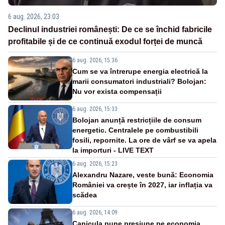
6 aug. 2026, 23:03
Declinul industriei românești: De ce se închid fabricile
profitabile și de ce continuă exodul forței de muncă
6 aug. 2026, 15:36
Cum se va întrerupe energia electrică la
marii consumatori industriali? Bolojan:
Nu vor exista compensații
6 aug. 2026, 15:33
Bolojan anunță restricțiile de consum
energetic. Centralele pe combustibili
fosili, repornite. La ore de vârf se va apela
la importuri - LIVE TEXT
6 aug. 2026, 15:23
Alexandru Nazare, veste bună: Economia
României va crește în 2027, iar inflația va
scădea
6 aug. 2026, 14:09
Canicula pune presiune pe economia