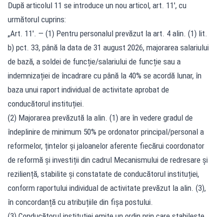
După articolul 11 se introduce un nou articol, art. 11', cu
următorul cuprins:
„Art. 11'. — (1) Pentru personalul prevăzut la art. 4 alin. (1) lit.
b) pct. 33, până la data de 31 august 2026, majorarea salariului
de bază, a soldei de funcție/salariului de funcție sau a
indemnizației de încadrare cu până la 40% se acordă lunar, în
baza unui raport individual de activitate aprobat de
conducătorul instituției.
(2) Majorarea prevăzută la alin. (1) are în vedere gradul de
îndeplinire de minimum 50% pe ordonator principal/personal a
reformelor, țintelor și jaloanelor aferente fiecărui coordonator
de reformă și investiții din cadrul Mecanismului de redresare și
reziliență, stabilite și constatate de conducătorul instituției,
conform raportului individual de activitate prevăzut la alin. (3),
în concordanță cu atribuțiile din fișa postului.
(3) Conducătorul instituției emite un ordin prin care stabilește