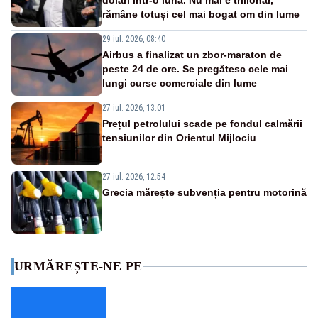
dolari într-o lună. Nu mai e trilionar,
rămâne totuși cel mai bogat om din lume
29 iul. 2026, 08:40
Airbus a finalizat un zbor-maraton de
peste 24 de ore. Se pregătesc cele mai
lungi curse comerciale din lume
27 iul. 2026, 13:01
Prețul petrolului scade pe fondul calmării
tensiunilor din Orientul Mijlociu
27 iul. 2026, 12:54
Grecia mărește subvenția pentru motorină
URMĂREȘTE-NE PE