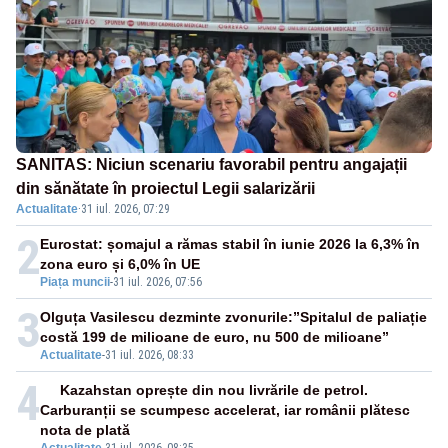
SANITAS: Niciun scenariu favorabil pentru angajații
din sănătate în proiectul Legii salarizării
Actualitate
·
31 iul. 2026, 07:29
2
Eurostat: șomajul a rămas stabil în iunie 2026 la 6,3% în
zona euro și 6,0% în UE
Piața muncii
-
31 iul. 2026, 07:56
3
Olguța Vasilescu dezminte zvonurile:”Spitalul de paliație
costă 199 de milioane de euro, nu 500 de milioane”
Actualitate
-
31 iul. 2026, 08:33
4
Kazahstan oprește din nou livrările de petrol.
Carburanții se scumpesc accelerat, iar românii plătesc
nota de plată