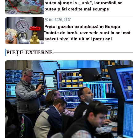
putea ajunge la „junk”, iar românii ar
putea plăti credite mai scumpe
20 iul. 2026, 08:51
Prețul gazelor explodează în Europa
înainte de iarnă: rezervele sunt la cel mai
scăzut nivel din ultimii patru ani
PIEȚE EXTERNE