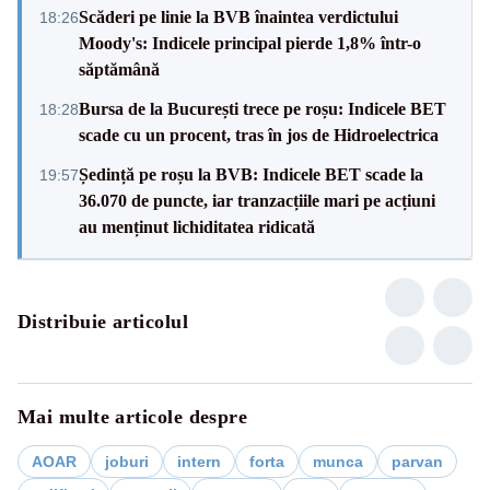
Scăderi pe linie la BVB înaintea verdictului
18:26
Moody's: Indicele principal pierde 1,8% într-o
săptămână
Bursa de la București trece pe roșu: Indicele BET
18:28
scade cu un procent, tras în jos de Hidroelectrica
Ședință pe roșu la BVB: Indicele BET scade la
19:57
36.070 de puncte, iar tranzacțiile mari pe acțiuni
au menținut lichiditatea ridicată
Distribuie articolul
Mai multe articole despre
AOAR
joburi
intern
forta
munca
parvan