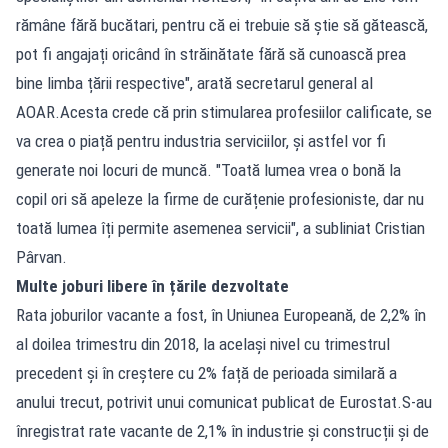
rămâne fără bucătari, pentru că ei trebuie să știe să gătească,
pot fi angajați oricând în străinătate fără să cunoască prea
bine limba țării respective", arată secretarul general al
AOAR.Acesta crede că prin stimularea profesiilor calificate, se
va crea o piață pentru industria serviciilor, și astfel vor fi
generate noi locuri de muncă. "Toată lumea vrea o bonă la
copil ori să apeleze la firme de curățenie profesioniste, dar nu
toată lumea îți permite asemenea servicii", a subliniat Cristian
Pârvan.
Multe joburi libere în țările dezvoltate
Rata joburilor vacante a fost, în Uniunea Europeană, de 2,2% în
al doilea trimestru din 2018, la același nivel cu trimestrul
precedent și în creștere cu 2% față de perioada similară a
anului trecut, potrivit unui comunicat publicat de Eurostat.S-au
înregistrat rate vacante de 2,1% în industrie și construcții și de