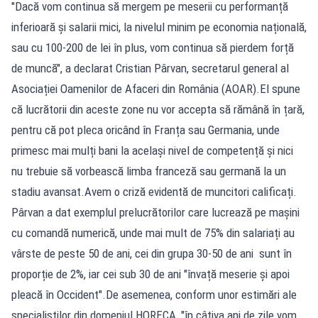
"Dacă vom continua să mergem pe meserii cu performanță
inferioară și salarii mici, la nivelul minim pe economia națională,
sau cu 100-200 de lei în plus, vom continua să pierdem forță
de muncă", a declarat Cristian Pârvan, secretarul general al
Asociației Oamenilor de Afaceri din România (AOAR).El spune
că lucrătorii din aceste zone nu vor accepta să rămână în țară,
pentru că pot pleca oricând în Franța sau Germania, unde
primesc mai mulți bani la același nivel de competență și nici
nu trebuie să vorbească limba franceză sau germană la un
stadiu avansat.Avem o criză evidentă de muncitori calificați.
Pârvan a dat exemplul prelucrătorilor care lucrează pe mașini
cu comandă numerică, unde mai mult de 75% din salariați au
vârste de peste 50 de ani, cei din grupa 30-50 de ani sunt în
proporție de 2%, iar cei sub 30 de ani "învață meserie și apoi
pleacă în Occident".De asemenea, conform unor estimări ale
specialiștilor din domeniul HORECA, "în câțiva ani de zile vom