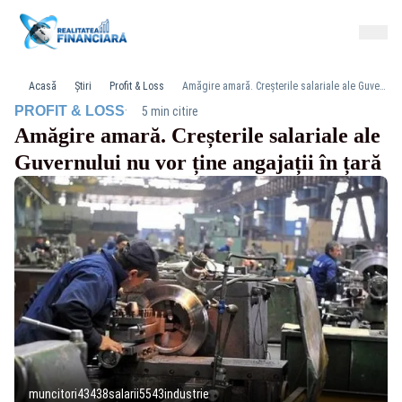
Acasă
Știri
Profit & Loss
Amăgire amară. Creșterile salariale ale Guvernului nu vor ține angajații în țară
·
PROFIT & LOSS
5 min citire
Amăgire amară. Creșterile salariale ale
Guvernului nu vor ține angajații în țară
muncitori43438salarii5543industrie