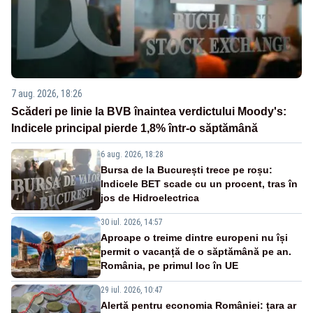
7 aug. 2026, 18:26
Scăderi pe linie la BVB înaintea verdictului Moody's:
Indicele principal pierde 1,8% într-o săptămână
6 aug. 2026, 18:28
Bursa de la București trece pe roșu:
Indicele BET scade cu un procent, tras în
jos de Hidroelectrica
30 iul. 2026, 14:57
Aproape o treime dintre europeni nu își
permit o vacanță de o săptămână pe an.
România, pe primul loc în UE
29 iul. 2026, 10:47
Alertă pentru economia României: țara ar