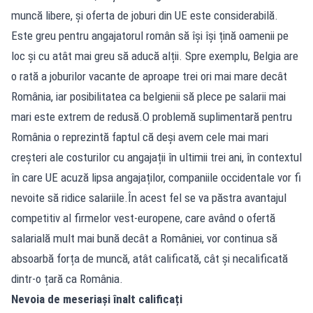
muncă libere, și oferta de joburi din UE este considerabilă.
Este greu pentru angajatorul român să își își țină oamenii pe
loc și cu atât mai greu să aducă alții. Spre exemplu, Belgia are
o rată a joburilor vacante de aproape trei ori mai mare decât
România, iar posibilitatea ca belgienii să plece pe salarii mai
mari este extrem de redusă.O problemă suplimentară pentru
România o reprezintă faptul că deși avem cele mai mari
creșteri ale costurilor cu angajații în ultimii trei ani, în contextul
în care UE acuză lipsa angajaților, companiile occidentale vor fi
nevoite să ridice salariile.În acest fel se va păstra avantajul
competitiv al firmelor vest-europene, care având o ofertă
salarială mult mai bună decât a României, vor continua să
absoarbă forța de muncă, atât calificată, cât și necalificată
dintr-o țară ca România.
Nevoia de meseriași înalt calificați