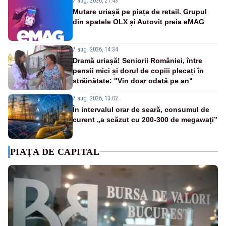
7 aug. 2026, 21:43
Mutare uriașă pe piața de retail. Grupul
din spatele OLX și Autovit preia eMAG
7 aug. 2026, 14:34
Dramă uriașă! Seniorii României, între
pensii mici și dorul de copiii plecați în
străinătate: "Vin doar odată pe an"
7 aug. 2026, 13:02
În intervalul orar de seară, consumul de
curent „a scăzut cu 200-300 de megawați”
PIAȚA DE CAPITAL