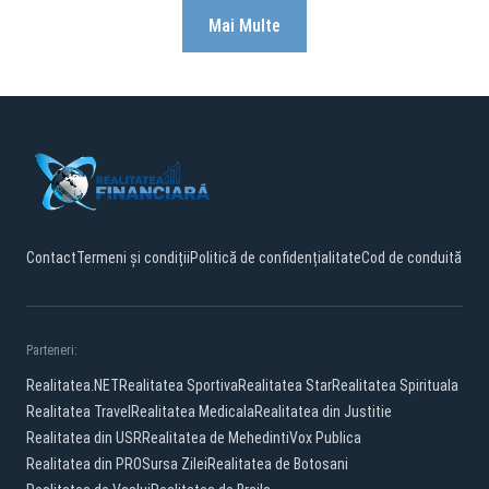
Mai Multe
Contact
Termeni și condiții
Politică de confidențialitate
Cod de conduită
Parteneri:
Realitatea.NET
Realitatea Sportiva
Realitatea Star
Realitatea Spirituala
Realitatea Travel
Realitatea Medicala
Realitatea din Justitie
Realitatea din USR
Realitatea de Mehedinti
Vox Publica
Realitatea din PRO
Sursa Zilei
Realitatea de Botosani