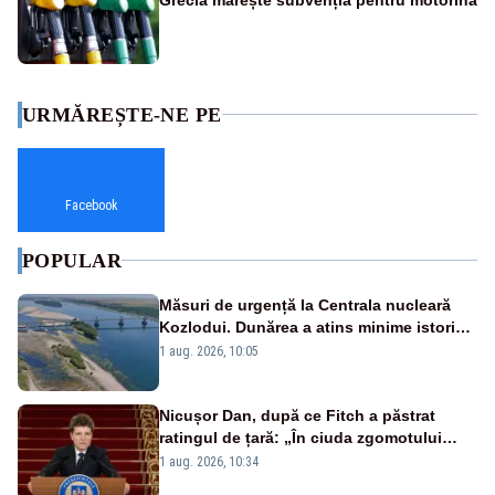
URMĂREȘTE-NE PE
Facebook
POPULAR
Măsuri de urgență la Centrala nucleară
Kozlodui. Dunărea a atins minime istorice
și în Bulgaria
1 aug. 2026, 10:05
Nicușor Dan, după ce Fitch a păstrat
ratingul de țară: „În ciuda zgomotului
politic, România funcționează”
1 aug. 2026, 10:34