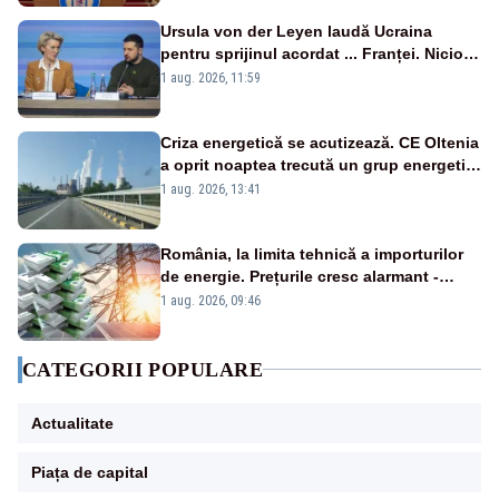
Ursula von der Leyen laudă Ucraina
pentru sprijinul acordat ... Franței. Nicio
reacție privind ajutorul energetic promis
1 aug. 2026, 11:59
României
Criza energetică se acutizează. CE Oltenia
a oprit noaptea trecută un grup energetic
de la Rovinari
1 aug. 2026, 13:41
România, la limita tehnică a importurilor
de energie. Prețurile cresc alarmant -
Analiză Realitatea Plus
1 aug. 2026, 09:46
CATEGORII POPULARE
Actualitate
Piața de capital