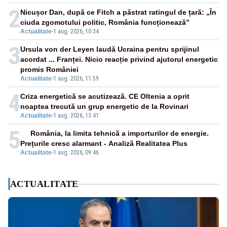
2
Nicușor Dan, după ce Fitch a păstrat ratingul de țară: „În
ciuda zgomotului politic, România funcționează”
Actualitate
-
1 aug. 2026, 10:34
3
Ursula von der Leyen laudă Ucraina pentru sprijinul
acordat ... Franței. Nicio reacție privind ajutorul energetic
promis României
Actualitate
-
1 aug. 2026, 11:59
4
Criza energetică se acutizează. CE Oltenia a oprit
noaptea trecută un grup energetic de la Rovinari
Actualitate
-
1 aug. 2026, 13:41
5
România, la limita tehnică a importurilor de energie.
Prețurile cresc alarmant - Analiză Realitatea Plus
Actualitate
-
1 aug. 2026, 09:46
ACTUALITATE