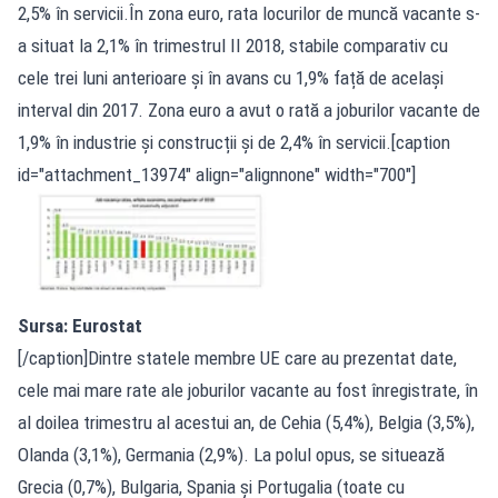
2,5% în servicii.În zona euro, rata locurilor de muncă vacante s-
a situat la 2,1% în trimestrul II 2018, stabile comparativ cu
cele trei luni anterioare și în avans cu 1,9% față de același
interval din 2017. Zona euro a avut o rată a joburilor vacante de
1,9% în industrie și construcții și de 2,4% în servicii.[caption
id="attachment_13974" align="alignnone" width="700"]
Sursa: Eurostat
[/caption]Dintre statele membre UE care au prezentat date,
cele mai mare rate ale joburilor vacante au fost înregistrate, în
al doilea trimestru al acestui an, de Cehia (5,4%), Belgia (3,5%),
Olanda (3,1%), Germania (2,9%). La polul opus, se situează
Grecia (0,7%), Bulgaria, Spania și Portugalia (toate cu