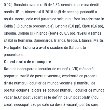
0,9%).România avea o rată de 1,3% sensibil mai mica decât
media UE.În trimestrul II 2018 față de aceeași perioadă a
anului trecut, cele mai puternice salturi au fost înregistrate în
Cehia (1,8 puncte procentuale), Letonia (0,8 pp), Cipru (0,6 pp),
Ungaria, Olanda și Finlanda (toate cu 0,5 pp).Nivelul a rămas
stabil în România, Danemarca, Irlanda, Grecia, Lituania, Malta,
Portugalia. Estonia a avut o scădere de 0,3 puncte
procentuale.
Ce este rata de neocupare
Rata de neocupare a locurilor de muncă (JVR) măsoară
proporția totală de posturi vacante, exprimată ca procent
dintre numărul locurilor de muncă vacante și numărul de
posturi ocupate la care se adaugă numărul locurilor de muncă
vacante.Un post vacant este definit ca un post plătit (nou
creat, neocupat sau pe cale să devină vacant) pentru care