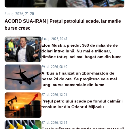
3 aug. 2026, 21:20
ACORD SUA-IRAN | Prețul petrolului scade, iar marile
burse cresc
3 aug. 2026, 20:47
Elon Musk a pierdut 363 de miliarde de
dolari într-o lună. Nu mai e trilionar,
rămâne totuși cel mai bogat om din lume
29 iul. 2026, 08:40
Airbus a finalizat un zbor-maraton de
peste 24 de ore. Se pregătesc cele mai
lungi curse comerciale din lume
27 iul. 2026, 13:01
Prețul petrolului scade pe fondul calmării
tensiunilor din Orientul Mijlociu
27 iul. 2026, 12:54
Grecia mărește subvenția pentru motorină