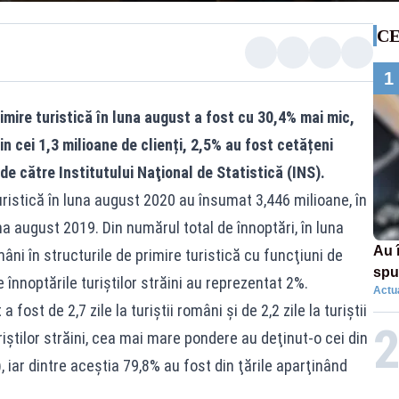
CE
1
rimire turistică în luna august a fost cu 30,4% mai mic,
in cei 1,3 milioane de clienți, 2,5% au fost cetățeni
 de către Institutului Naţional de Statistică (INS).
turistică în luna august 2020 au însumat 3,446 milioane, în
a august 2019. Din numărul total de înnoptări, în luna
Au 
mâni în structurile de primire turistică cu funcţiuni de
spu
înnoptările turiştilor străini au reprezentat 2%.
Actua
pas
fost de 2,7 zile la turiştii români şi de 2,2 zile la turiştii
uriştilor străini, cea mai mare pondere au deţinut-o cei din
), iar dintre aceştia 79,8% au fost din ţările aparţinând