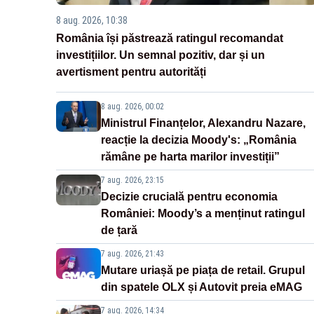
8 aug. 2026, 10:38
România își păstrează ratingul recomandat
investițiilor. Un semnal pozitiv, dar și un
avertisment pentru autorități
8 aug. 2026, 00:02
Ministrul Finanțelor, Alexandru Nazare,
reacție la decizia Moody's: „România
rămâne pe harta marilor investiții”
7 aug. 2026, 23:15
Decizie crucială pentru economia
României: Moody’s a menținut ratingul
de țară
7 aug. 2026, 21:43
Mutare uriașă pe piața de retail. Grupul
din spatele OLX și Autovit preia eMAG
7 aug. 2026, 14:34