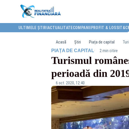
ULTIMELE ȘTIRI
ACTUALITATE
COMPANII
PROFIT & LOSS
IT&C
Acasă
Știri
Piața de capital
Tur
·
PIAȚA DE CAPITAL
2 min citire
Turismul românesc
perioadă din 201
6 oct. 2020, 12:40