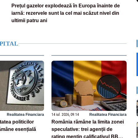
Prețul gazelor explodează în Europa înainte de
iarnă: rezervele sunt la cel mai scăzut nivel din
ultimii patru ani
PITAL
Realitatea Financiara
14 iul. 2026, 09:14
Realitatea Financiara
tatea politicilor
România rămâne la limita zonei
mâne esențială
speculative: trei agenții de
rating mențin calificativul BBB