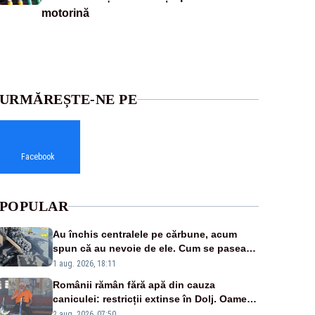
motorină
URMĂREȘTE-NE PE
Facebook
POPULAR
Au închis centralele pe cărbune, acum
spun că au nevoie de ele. Cum se pasează
vina în plină criză energetică
1 aug. 2026, 18:11
Românii rămân fără apă din cauza
caniculei: restricții extinse în Dolj. Oamenii
au „cu program la robinet”
2 aug. 2026, 07:50