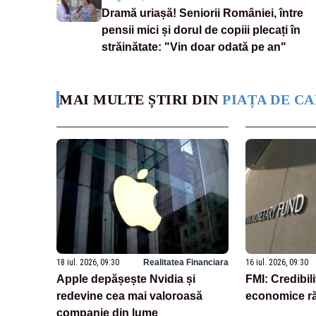
Dramă uriașă! Seniorii României, între
pensii mici și dorul de copiii plecați în
străinătate: "Vin doar odată pe an"
MAI MULTE ȘTIRI DIN
PIAȚA DE CA
18 iul. 2026, 09:30
Realitatea Financiara
16 iul. 2026, 09:30
Apple depășește Nvidia și
FMI: Credibili
redevine cea mai valoroasă
economice ră
companie din lume