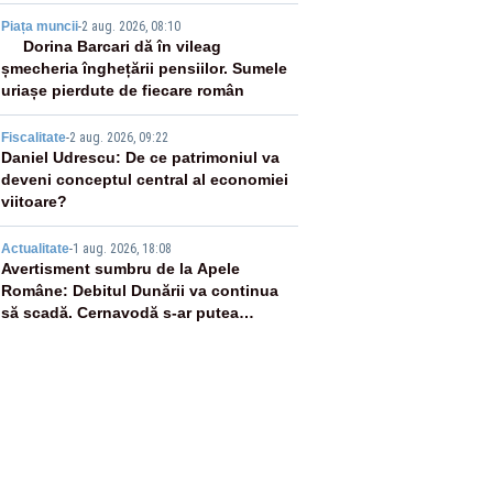
3
Piața muncii
-
2 aug. 2026, 08:10
Dorina Barcari dă în vileag
șmecheria înghețării pensiilor. Sumele
uriașe pierdute de fiecare român
4
Fiscalitate
-
2 aug. 2026, 09:22
Daniel Udrescu: De ce patrimoniul va
deveni conceptul central al economiei
viitoare?
5
Actualitate
-
1 aug. 2026, 18:08
Avertisment sumbru de la Apele
Române: Debitul Dunării va continua
să scadă. Cernavodă s-ar putea
închide în 4 zile