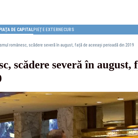
PIAȚA DE CAPITAL
PIEȚE EXTERNE
CURS
ismul românesc, scădere severă în august, față de aceeași perioadă din 2019
, scădere severă în august, f
9