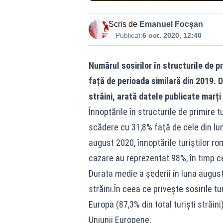
Scris de
Emanuel Focșan
Publicat:
6 oct. 2020, 12:40
Numărul sosirilor în structurile de p
față de perioada similară din 2019. D
străini, arată datele publicate marți
Înnoptările în structurile de primire 
scădere cu 31,8% faţă de cele din lun
august 2020, înnoptările turiştilor ro
cazare au reprezentat 98%, în timp ce 
Durata medie a şederii în luna august a 
străini.În ceea ce priveşte sosirile t
Europa (87,3% din total turişti străini
Uniunii Europene.