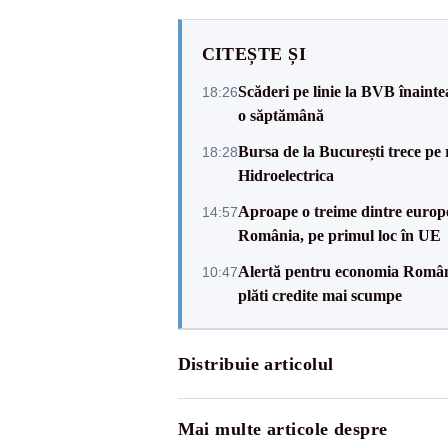
CITEȘTE ȘI
Scăderi pe linie la BVB înainte
18:26
o săptămână
Bursa de la București trece pe 
18:28
Hidroelectrica
Aproape o treime dintre europe
14:57
România, pe primul loc în UE
Alertă pentru economia Românie
10:47
plăti credite mai scumpe
Distribuie articolul
Mai multe articole despre