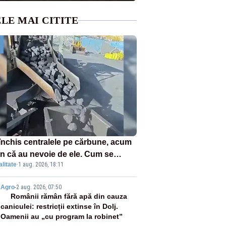
LE MAI CITITE
închis centralele pe cărbune, acum
n că au nevoie de ele. Cum se
litate
·
1 aug. 2026, 18:11
ează vina în plină criză energetică
2
Agro
-
2 aug. 2026, 07:50
Românii rămân fără apă din cauza
caniculei: restricții extinse în Dolj.
Oamenii au „cu program la robinet”