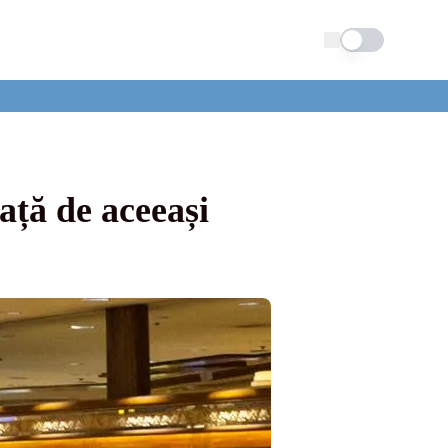
Schimba tema
ață de aceeași