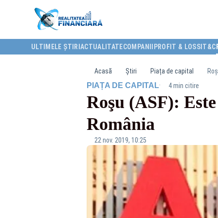
ULTIMELE ȘTIRI
ACTUALITATE
COMPANII
PROFIT & LOSS
IT&C
Acasă
Știri
Piața de capital
Roş
·
PIAȚA DE CAPITAL
4 min citire
Roşu (ASF): Este 
România
22 nov. 2019, 10:25