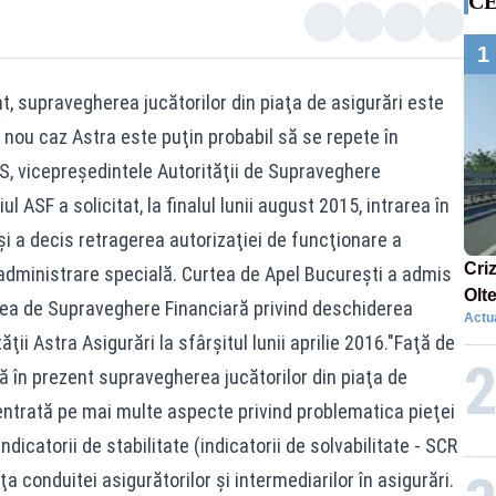
CE
1
nt, supravegherea jucătorilor din piaţa de asigurări este
n nou caz Astra este puţin probabil să se repete în
, vicepreşedintele Autorităţii de Supraveghere
l ASF a solicitat, la finalul lunii august 2015, intrarea în
şi a decis retragerea autorizaţiei de funcţionare a
Cri
administrare specială. Curtea de Apel Bucureşti a admis
Olt
tea de Supraveghere Financiară privind deschiderea
Actua
ene
ţii Astra Asigurări la sfârşitul lunii aprilie 2016."Faţă de
ă în prezent supravegherea jucătorilor din piaţa de
centrată pe mai multe aspecte privind problematica pieţei
ndicatorii de stabilitate (indicatorii de solvabilitate - SCR
nţa conduitei asigurătorilor şi intermediarilor în asigurări.