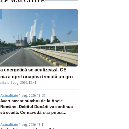
LE MAI CITITE
za energetică se acutizează. CE
enia a oprit noaptea trecută un grup
litate
·
1 aug. 2026, 13:41
rgetic de la Rovinari
2
Actualitate
-
1 aug. 2026, 18:08
Avertisment sumbru de la Apele
Române: Debitul Dunării va continua
să scadă. Cernavodă s-ar putea
închide în 4 zile
Actualitate
-
1 aug. 2026, 18:11