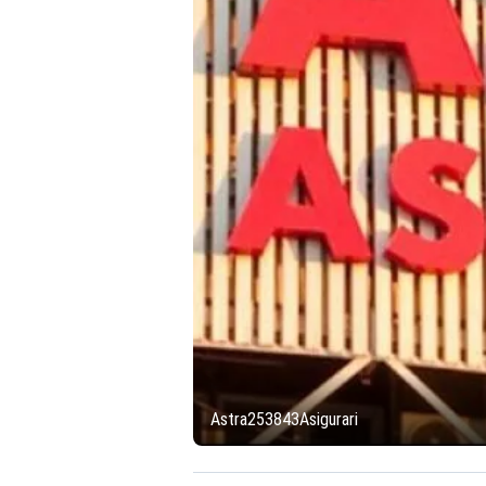
Astra253843Asigurari