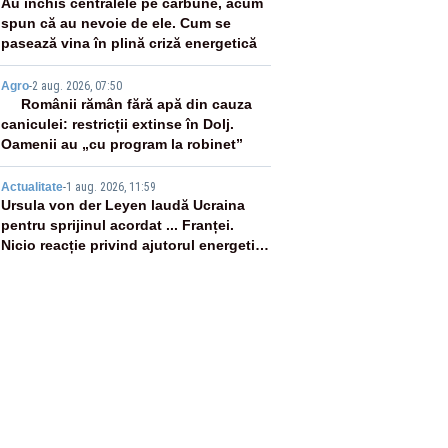
3
Au închis centralele pe cărbune, acum
spun că au nevoie de ele. Cum se
pasează vina în plină criză energetică
4
Agro
-
2 aug. 2026, 07:50
Românii rămân fără apă din cauza
caniculei: restricții extinse în Dolj.
Oamenii au „cu program la robinet”
5
Actualitate
-
1 aug. 2026, 11:59
Ursula von der Leyen laudă Ucraina
pentru sprijinul acordat ... Franței.
Nicio reacție privind ajutorul energetic
promis României