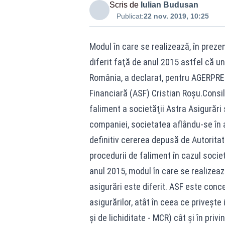
Scris de
Iulian Budusan
Publicat:
22 nov. 2019, 10:25
Modul în care se realizează, în preze
diferit faţă de anul 2015 astfel că u
România, a declarat, pentru AGERPRES
Financiară (ASF) Cristian Roşu.Consiliu
faliment a societăţii Astra Asigurări 
companiei, societatea aflându-se în 
definitiv cererea depusă de Autorita
procedurii de faliment în cazul societă
anul 2015, modul în care se realizeaz
asigurări este diferit. ASF este con
asigurărilor, atât în ceea ce priveşte i
şi de lichiditate - MCR) cât şi în privi