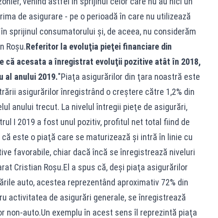
onier, venind astfel în sprijinul celor care nu au nici un
rima de asigurare - pe o perioadă în care nu utilizează
 în sprijinul consumatorului şi, de aceea, nu considerăm
an Roşu.
Referitor la evoluţia pieţei financiare din
că acesata a înregistrat evoluţii pozitive atât în 2018,
u al anului 2019.
"Piaţa asigurărilor din ţara noastră este
trării asigurărilor înregistrând o creştere către 1,2% din
ul anului trecut. La nivelul întregii pieţe de asigurări,
rul I 2019 a fost unul pozitiv, profitul net total fiind de
că este o piaţă care se maturizează şi intră în linie cu
ive favorabile, chiar dacă încă se înregistrează niveluri
arat Cristian Roşu.El a spus că, deşi piaţa asigurărilor
rile auto, acestea reprezentând aproximativ 72% din
ru activitatea de asigurări generale, se înregistrează
ilor non-auto.Un exemplu în acest sens îl reprezintă piaţa