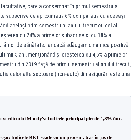
şi facultative, care a consemnat în primul semestru al
rute subscrise de aproximativ 6% comparativ cu aceeaşi
nd acelaşi prim semestru al anului trecut cu cel al
 creşterea cu 24% a primelor subscrise şi cu 18% a
urărilor de sănătate. Iar dacă adăugam dinamica pozitivă
 ultimii 5 ani, menţionând şi creşterea cu 4,6% a primelor
mestru din 2019 faţă de primul semestru al anului trecut,
ţia celorlalte sectoare (non-auto) din asigurări este una
a verdictului Moody's: Indicele principal pierde 1,8% într-
roșu: Indicele BET scade cu un procent, tras în jos de