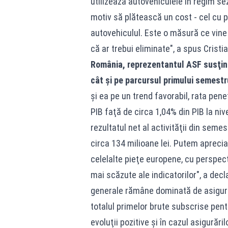
utilizează autovehiculele în regim sez
motiv să plătească un cost - cel cu p
autovehiculul. Este o măsură ce vine
că ar trebui eliminate", a spus Cristi
România, reprezentantul ASF susţine 
cât şi pe parcursul primului semestr
şi ea pe un trend favorabil, rata pene
PIB faţă de circa 1,04% din PIB la nivel
rezultatul net al activităţii din semest
circa 134 milioane lei. Putem aprecia 
celelalte pieţe europene, cu perspect
mai scăzute ale indicatorilor", a decl
generale rămâne dominată de asigură
totalul primelor brute subscrise pent
evoluţii pozitive şi în cazul asigurăr