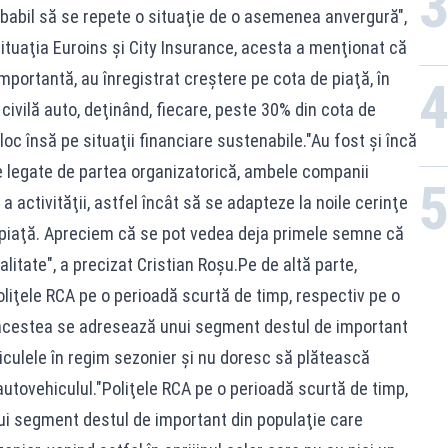
babil să se repete o situaţie de o asemenea anvergură",
 situaţia Euroins şi City Insurance, acesta a menţionat că
portantă, au înregistrat creştere pe cota de piaţă, în
ivilă auto, deţinând, fiecare, peste 30% din cota de
 loc însă pe situaţii financiare sustenabile."Au fost şi încă
e legate de partea organizatorică, ambele companii
 activităţii, astfel încât să se adapteze la noile cerinţe
 piaţă. Apreciem că se pot vedea deja primele semne că
alitate", a precizat Cristian Roşu.Pe de altă parte,
liţele RCA pe o perioadă scurtă de timp, respectiv pe o
ât acestea se adresează unui segment destul de important
iculele în regim sezonier şi nu doresc să plătească
utovehiculul."Poliţele RCA pe o perioadă scurtă de timp,
ui segment destul de important din populaţie care