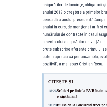
asigurărilor de locuinţe, obligatorii 
anului 2019 o creştere a primelor b
perioadă a anului precedent."Comparâ
anului în curs, de menţionat ar fi şi
numărului de contracte în cazul asig
a sectorului asigurărilor de viaţă din
brute subscrise aferente primului se
putem aprecia că per ansamblu, evolu
pozitivă", a mai spus Cristian Roşu.
CITEȘTE ȘI
Scăderi pe linie la BVB înainte
18:26
o săptămână
Bursa de la București trece pe 
18:28