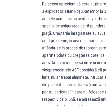
De aceea apreciem că este puţin pro
a explicat Cristian Roşu.Referitor la
ambele companii au avut o evoluţie im
special pe asigurarea de răspundere c
piaţă. Creşterile înregistrate au avut
sunt probleme, în cea mai mare part
aflându-se în proces de reorganizare a
apărute odată cu creşterea cotei de
activitatea ar începe să intre în norm
vicepreşedintele ASF consideră că po
lună, nu ar trebui eliminate, întruc
din populaţie care utilizează autoveh
pentru perioada în care nu folosesc a
respectiv pe o lună, se adresează un