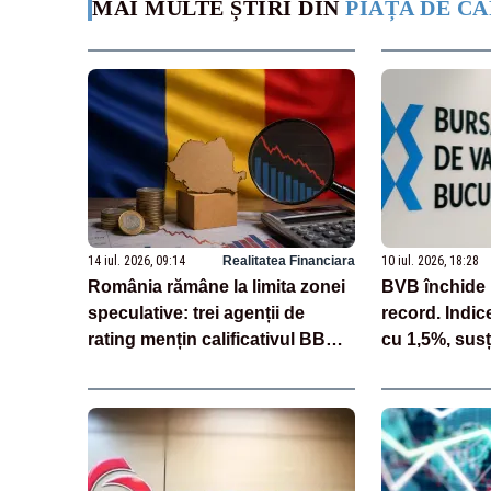
MAI MULTE ȘTIRI DIN
PIAȚA DE CA
14 iul. 2026, 09:14
Realitatea Financiara
10 iul. 2026, 18:28
România rămâne la limita zonei
BVB închide 
speculative: trei agenții de
record. Indi
rating mențin calificativul BBB
cu 1,5%, susț
minus
de pe finalul z