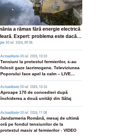
ânia a rămas fără energie electrică
leară. Expert: problema este dacă
gie
·
30 iul. 2026, 09:06
le vecine ne pot livra necesarul lipsă
2
Actualitate
-
30 iul. 2026, 10:20
Tensiuni la protestul fermierilor, s-au
folosit gaze lacrimogene. Televiziunea
Poporului face apel la calm – LIVE
TEXT
3
Actualitate
-
30 iul. 2026, 10:26
Aproape 170 de concedieri după
închiderea a două unităţi din Sălaj
4
Actualitate
-
30 iul. 2026, 11:08
Jandarmeria Română, mesaj de ultimă
oră pe fondul tensiunilor de la
protestul masiv al fermierilor - VIDEO