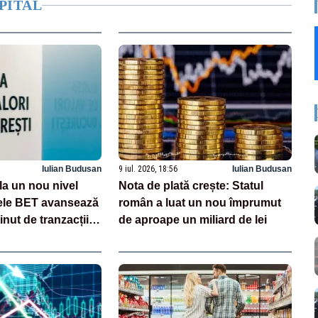
PITAL
Iulian Budusan
9 iul. 2026, 18:56
Iulian Budusan
la un nou nivel
Nota de plată crește: Statul
cele BET avansează
român a luat un nou împrumut
inut de tranzacțiile
de aproape un miliard de lei
ilei