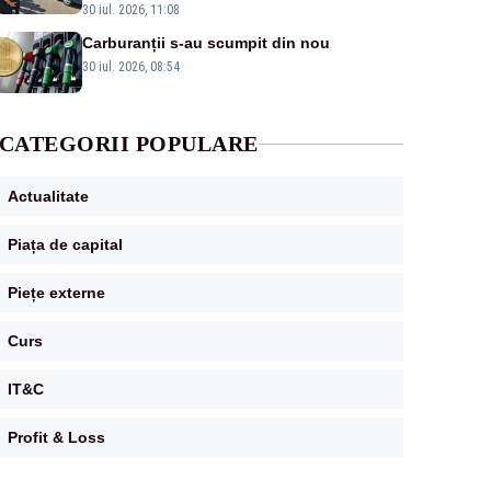
al fermierilor - VIDEO
30 iul. 2026, 11:08
Carburanții s-au scumpit din nou
30 iul. 2026, 08:54
CATEGORII POPULARE
Actualitate
Piața de capital
Piețe externe
Curs
IT&C
Profit & Loss