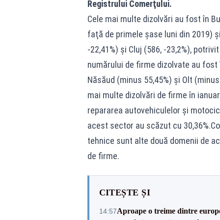
Registrului Comerţului.
Cele mai multe dizolvări au fost în B
faţă de primele şase luni din 2019) şi
-22,41%) şi Cluj (586, -23,2%), potriv
numărului de firme dizolvate au fost 
Năsăud (minus 55,45%) şi Olt (minus 
mai multe dizolvări de firme în ianua
repararea autovehiculelor şi motocicl
acest sector au scăzut cu 30,36%.Const
tehnice sunt alte două domenii de ac
de firme.
CITEȘTE ȘI
Aproape o treime dintre europe
14:57