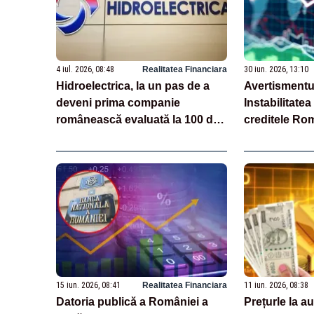
4 iul. 2026, 08:48
Realitatea Financiara
30 iun. 2026, 13:10
Hidroelectrica, la un pas de a
Avertismentul
deveni prima companie
Instabilitate
românească evaluată la 100 de
creditele Rom
miliarde de lei
scăpăm de re
„junk”
15 iun. 2026, 08:41
Realitatea Financiara
11 iun. 2026, 08:38
Datoria publică a României a
Prețurle la aur