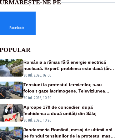
URMĂREȘTE-NE PE
Facebook
POPULAR
România a rămas fără energie electrică
nucleară. Expert: problema este dacă țările
vecine ne pot livra necesarul lipsă
30 iul. 2026, 09:06
Tensiuni la protestul fermierilor, s-au
folosit gaze lacrimogene. Televiziunea
Poporului face apel la calm – LIVE TEXT
30 iul. 2026, 10:20
Aproape 170 de concedieri după
închiderea a două unităţi din Sălaj
30 iul. 2026, 10:26
Jandarmeria Română, mesaj de ultimă oră
pe fondul tensiunilor de la protestul masiv