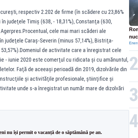
ucureşti, respectiv 2.202 de firme (în scădere cu 23,86%
 în judeţele Timiş (638, - 18,31%), Constanţa (630,
Rom
it Agerpres.Procentual, cele mai mari scăderi ale
nuc
în judeţele Caraş-Severin (minus 57,14%), Bistriţa-
Ener
țări
53,57%).Domeniul de activitate care a înregistrat cele
rie - iunie 2020 este comerţul cu ridicata şi cu amănuntul,
etelor. Faţă de aceeaşi perioadă din 2019, dizolvările din
rucţiile şi activităţile profesionale, ştiinţifice şi
tivitate unde s-a înregistrat un număr mare de dizolvări
ni nu își permit o vacanță de o săptămână pe an.