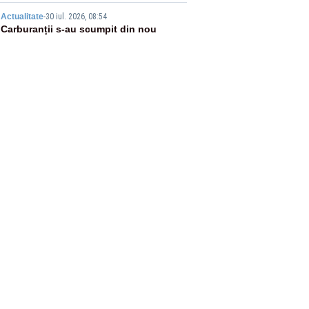
5
Actualitate
-
30 iul. 2026, 08:54
Carburanții s-au scumpit din nou