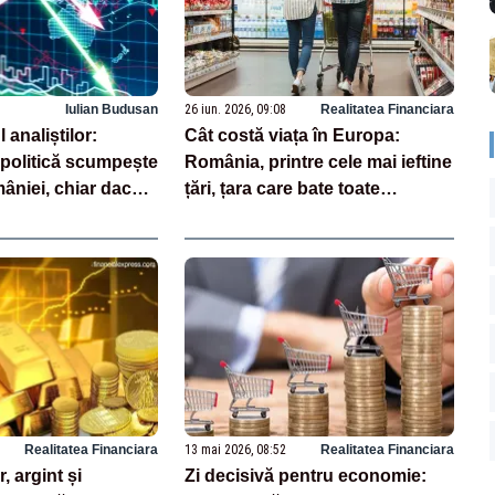
Iulian Budusan
26 iun. 2026, 09:08
Realitatea Financiara
 analiștilor:
Cât costă viața în Europa:
a politică scumpește
România, printre cele mai ieftine
âniei, chiar dacă
țări, țara care bate toate
trogradarea la
recordurile în UE
Realitatea Financiara
13 mai 2026, 08:52
Realitatea Financiara
, argint și
Zi decisivă pentru economie: