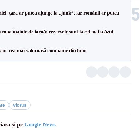
i: țara ar putea ajunge la „junk”, iar românii ar putea
ropa înainte de iarnă: rezervele sunt la cel mai scăzut
vine cea mai valoroasă companie din lume
are
viorus
ciara și pe
Google News