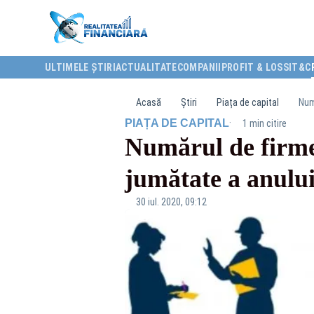
ULTIMELE ȘTIRI
ACTUALITATE
COMPANII
PROFIT & LOSS
IT&C
Acasă
Știri
Piața de capital
Num
·
PIAȚA DE CAPITAL
1 min citire
Numărul de firme 
jumătate a anulu
30 iul. 2020, 09:12