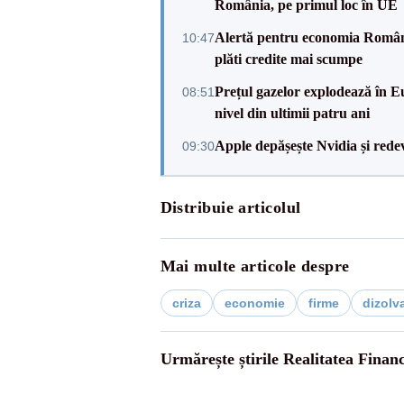
România, pe primul loc în UE
Alertă pentru economia Românie
10:47
plăti credite mai scumpe
Prețul gazelor explodează în Eu
08:51
nivel din ultimii patru ani
Apple depășește Nvidia și rede
09:30
Distribuie articolul
Mai multe articole despre
criza
economie
firme
dizolv
Urmărește știrile Realitatea Finan