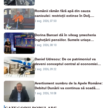
Românii rămân fără apă din cauza
caniculei: restricții extinse în Dolj.
Oamenii au „cu program la robinet”
2 aug. 2026, 07:50
Dorina Barcari dă în vileag șmecheria
înghețării pensiilor. Sumele uriașe
pierdute de fiecare român
2 aug. 2026, 08:10
Daniel Udrescu: De ce patrimoniul va
deveni conceptul central al economiei
viitoare?
2 aug. 2026, 09:22
Avertisment sumbru de la Apele Române:
Debitul Dunării va continua să scadă.
Cernavodă s-ar putea închide în 4 zile
1 aug. 2026, 18:08