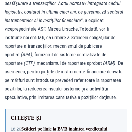
desfășurare a tranzacțiilor. Actul normativ întregește cadrul
legislativ, conturat în ultimii cinci ani, ce guvernează sectorul
instrumentelor și investițiilor financiare
”, a explicat
vicepreședintele ASF, Mircea Ursache.Totodată, vor fi
instituite noi entități, ca urmare a extinderii obligaţiilor de
raportare a tranzacţiilor: mecanismul de publicare
aprobat
(APA),
furnizorul de sisteme centralizate de
raportare
(CTP),
mecanismul de raportare aprobat
(ARM)
. De
asemenea, pentru piețele de instrumente financiare derivate
pe mărfuri sunt introduse prevederi referitoare la raportarea
poziţiilor, la reducerea riscului sistemic şi a activităţii
speculative, prin limitarea cantitativă a poziţiilor deţinute.
CITEȘTE ȘI
Scăderi pe linie la BVB înaintea verdictului
18:26