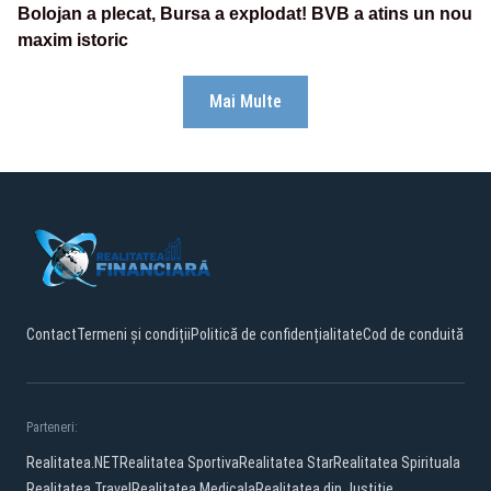
Bolojan a plecat, Bursa a explodat! BVB a atins un nou
maxim istoric
Mai Multe
Contact
Termeni și condiții
Politică de confidențialitate
Cod de conduită
Parteneri:
Realitatea.NET
Realitatea Sportiva
Realitatea Star
Realitatea Spirituala
Realitatea Travel
Realitatea Medicala
Realitatea din Justitie