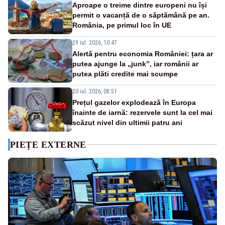
Aproape o treime dintre europeni nu își
permit o vacanță de o săptămână pe an.
România, pe primul loc în UE
29 iul. 2026, 10:47
Alertă pentru economia României: țara ar
putea ajunge la „junk”, iar românii ar
putea plăti credite mai scumpe
20 iul. 2026, 08:51
Prețul gazelor explodează în Europa
înainte de iarnă: rezervele sunt la cel mai
scăzut nivel din ultimii patru ani
PIEȚE EXTERNE