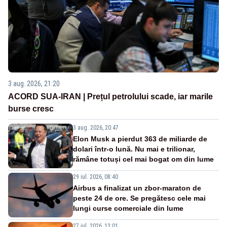
3 aug. 2026, 21:20
ACORD SUA-IRAN | Prețul petrolului scade, iar marile
burse cresc
3 aug. 2026, 20:47
Elon Musk a pierdut 363 de miliarde de
dolari într-o lună. Nu mai e trilionar,
rămâne totuși cel mai bogat om din lume
29 iul. 2026, 08:40
Airbus a finalizat un zbor-maraton de
peste 24 de ore. Se pregătesc cele mai
lungi curse comerciale din lume
27 iul. 2026, 13:01