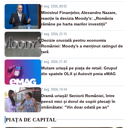
8 aug. 2026, 00:02
Ministrul Finanțelor, Alexandru Nazare,
reacție la decizia Moody's: „România
rămâne pe harta marilor investiții”
7 aug. 2026, 23:15
Decizie crucială pentru economia
României: Moody’s a menținut ratingul de
țară
7 aug. 2026, 21:43
Mutare uriașă pe piața de retail. Grupul
din spatele OLX și Autovit preia eMAG
7 aug. 2026, 14:34
Dramă uriașă! Seniorii României, între
pensii mici și dorul de copiii plecați în
străinătate: "Vin doar odată pe an"
PIAȚA DE CAPITAL