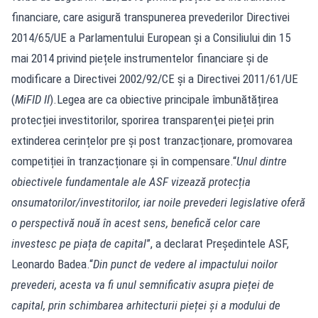
financiare, care asigură transpunerea prevederilor Directivei
2014/65/UE a Parlamentului European și a Consiliului din 15
mai 2014 privind piețele instrumentelor financiare și de
modificare a Directivei 2002/92/CE și a Directivei 2011/61/UE
(
MiFID II
).Legea are ca obiective principale îmbunătățirea
protecției investitorilor, sporirea transparenţei pieței prin
extinderea cerințelor pre și post tranzacționare, promovarea
competiției în tranzacționare și în compensare.“
Unul dintre
obiectivele fundamentale ale ASF vizează protecția
onsumatorilor/investitorilor, iar noile prevederi legislative oferă
o perspectivă nouă în acest sens, benefică celor care
investesc pe piața de capital
”, a declarat Președintele ASF,
Leonardo Badea.“
Din punct de vedere al impactului noilor
prevederi, acesta va fi unul semnificativ asupra pieței de
capital, prin schimbarea arhitecturii pieței și a modului de