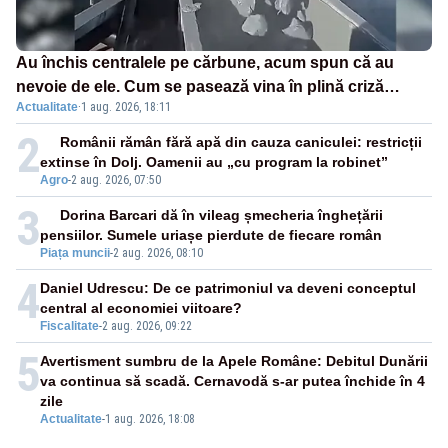
Au închis centralele pe cărbune, acum spun că au
nevoie de ele. Cum se pasează vina în plină criză
Actualitate
·
1 aug. 2026, 18:11
energetică
2
Românii rămân fără apă din cauza caniculei: restricții
extinse în Dolj. Oamenii au „cu program la robinet”
Agro
-
2 aug. 2026, 07:50
3
Dorina Barcari dă în vileag șmecheria înghețării
pensiilor. Sumele uriașe pierdute de fiecare român
Piața muncii
-
2 aug. 2026, 08:10
4
Daniel Udrescu: De ce patrimoniul va deveni conceptul
central al economiei viitoare?
Fiscalitate
-
2 aug. 2026, 09:22
5
Avertisment sumbru de la Apele Române: Debitul Dunării
va continua să scadă. Cernavodă s-ar putea închide în 4
zile
Actualitate
-
1 aug. 2026, 18:08