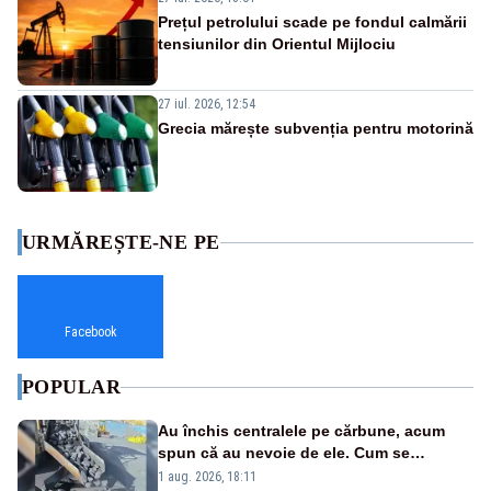
Prețul petrolului scade pe fondul calmării
tensiunilor din Orientul Mijlociu
27 iul. 2026, 12:54
Grecia mărește subvenția pentru motorină
URMĂREȘTE-NE PE
Facebook
POPULAR
Au închis centralele pe cărbune, acum
spun că au nevoie de ele. Cum se
pasează vina în plină criză energetică
1 aug. 2026, 18:11