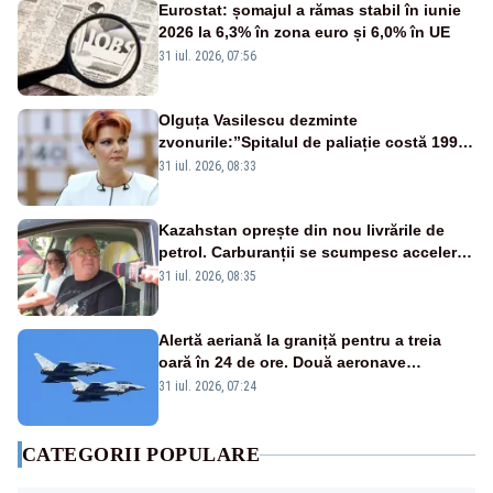
Eurostat: șomajul a rămas stabil în iunie
2026 la 6,3% în zona euro și 6,0% în UE
31 iul. 2026, 07:56
Olguța Vasilescu dezminte
zvonurile:”Spitalul de paliație costă 199
de milioane de euro, nu 500 de milioane”
31 iul. 2026, 08:33
Kazahstan oprește din nou livrările de
petrol. Carburanții se scumpesc accelerat,
iar românii plătesc nota de plată
31 iul. 2026, 08:35
Alertă aeriană la graniță pentru a treia
oară în 24 de ore. Două aeronave
Eurofighter britanice au fost ridicate de la
31 iul. 2026, 07:24
sol
CATEGORII POPULARE