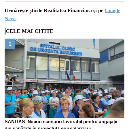
Urmărește știrile Realitatea Financiara și pe
Google
News
CELE MAI CITITE
1
SANITAS: Niciun scenariu favorabil pentru angajații
din sănătate în proiectul Legii salarizării