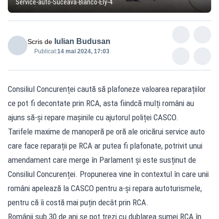
Service-auto-Suceava-Bianco-Ely-4
Iulian Budusan
Scris de
Publicat:
14 mai 2024, 17:03
Consiliul Concurenței caută să plafoneze valoarea reparațiilor
ce pot fi decontate prin RCA, asta fiindcă mulți români au
ajuns să-și repare mașinile cu ajutorul poliței CASCO.
Tarifele maxime de manoperă pe oră ale oricărui service auto
care face reparații pe RCA ar putea fi plafonate, potrivit unui
amendament care merge în Parlament și este susținut de
Consiliul Concurenței. Propunerea vine în contextul în care unii
români apelează la CASCO pentru a-și repara autoturismele,
pentru că îi costă mai puțin decât prin RCA.
Românii sub 30 de ani se pot trezi cu dublarea sumei RCA în