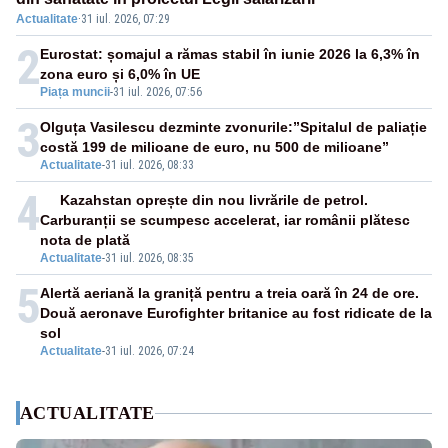
Actualitate
·
31 iul. 2026, 07:29
2
Eurostat: șomajul a rămas stabil în iunie 2026 la 6,3% în
zona euro și 6,0% în UE
Piața muncii
-
31 iul. 2026, 07:56
3
Olguța Vasilescu dezminte zvonurile:”Spitalul de paliație
costă 199 de milioane de euro, nu 500 de milioane”
Actualitate
-
31 iul. 2026, 08:33
4
Kazahstan oprește din nou livrările de petrol.
Carburanții se scumpesc accelerat, iar românii plătesc
nota de plată
Actualitate
-
31 iul. 2026, 08:35
5
Alertă aeriană la graniță pentru a treia oară în 24 de ore.
Două aeronave Eurofighter britanice au fost ridicate de la
sol
Actualitate
-
31 iul. 2026, 07:24
ACTUALITATE