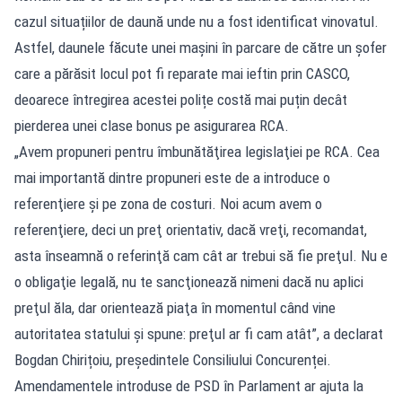
cazul situațiilor de daună unde nu a fost identificat vinovatul.
Astfel, daunele făcute unei mașini în parcare de către un șofer
care a părăsit locul pot fi reparate mai ieftin prin CASCO,
deoarece întregirea acestei polițe costă mai puțin decât
pierderea unei clase bonus pe asigurarea RCA.
„Avem propuneri pentru îmbunătăţirea legislaţiei pe RCA. Cea
mai importantă dintre propuneri este de a introduce o
referenţiere şi pe zona de costuri. Noi acum avem o
referenţiere, deci un preţ orientativ, dacă vreţi, recomandat,
asta înseamnă o referinţă cam cât ar trebui să fie preţul. Nu e
o obligaţie legală, nu te sancţionează nimeni dacă nu aplici
preţul ăla, dar orientează piaţa în momentul când vine
autoritatea statului şi spune: preţul ar fi cam atât”, a declarat
Bogdan Chirițoiu, președintele Consiliului Concurenței.
Amendamentele introduse de PSD în Parlament ar ajuta la