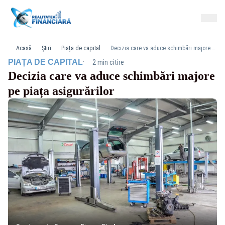
Acasă
Știri
Piața de capital
Decizia care va aduce schimbări majore pe piața asigurărilor
·
PIAȚA DE CAPITAL
2 min citire
Decizia care va aduce schimbări majore
pe piața asigurărilor