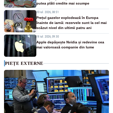
putea plăti credite mai scumpe
20 iul. 2026, 08:51
Prețul gazelor explodează în Europa
înainte de iarnă: rezervele sunt la cel mai
scăzut nivel din ultimii patru ani
18 iul. 2026, 09:30
Apple depășește Nvidia și redevine cea
mai valoroasă companie din lume
PIEȚE EXTERNE