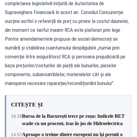
completarea legislativă inițiată de Autoritatea de
Supraveghere Financiară în acest an. Consiliul Concurenței
susține astfel o referință de preț cu privire la costul daunelor,
din moment ce tariful maxim RCA este plafonat prin lege.
Printre amendamentele propuse de social-democrați se
numără și stabilirea cuantumului despăgubirii „numai prin
convenție între asigurătorul RCA și persoana prejudiciată pe
baza prețurilor/costurilor de piață ale bunurilor, pieselor
componente, subansamblelor, materialelor cât și ale
manoperei necesare reparației/recondiționării bunului”.
CITEȘTE ȘI
Bursa de la București trece pe roșu: Indicele BET
18:28
scade cu un procent, tras în jos de Hidroelectrica
Aproape o treime dintre europeni nu își permit o
14:57