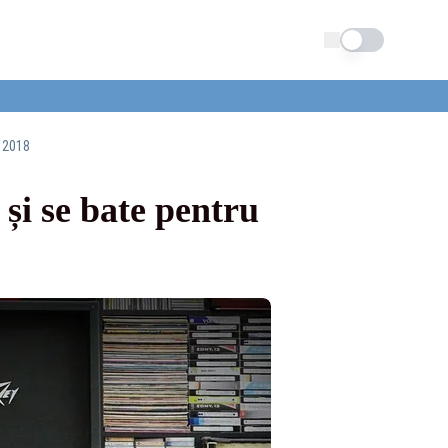
Schimba tema
n 2018
și se bate pentru