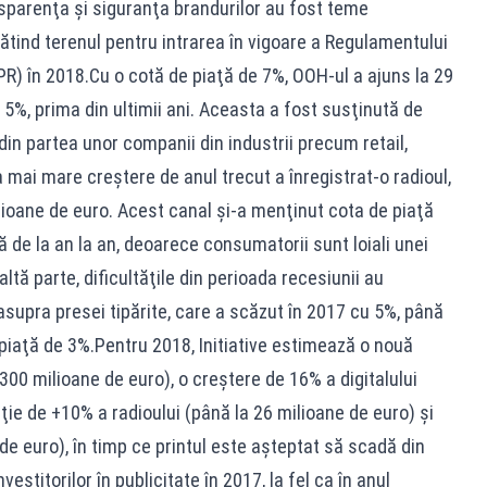
sparenţa şi siguranţa brandurilor au fost teme
gătind terenul pentru intrarea în vigoare a Regulamentului
PR) în 2018.Cu o cotă de piaţă de 7%, OOH-ul a ajuns la 29
 5%, prima din ultimii ani. Aceasta a fost susţinută de
din partea unor companii din industrii precum retail,
mai mare creştere de anul trecut a înregistrat-o radioul,
lioane de euro. Acest canal şi-a menţinut cota de piaţă
ă de la an la an, deoarece consumatorii sunt loiali unei
ltă parte, dificultăţile din perioada recesiunii au
supra presei tipărite, care a scăzut în 2017 cu 5%, până
e piaţă de 3%.Pentru 2018, Initiative estimează o nouă
300 milioane de euro), o creştere de 16% a digitalului
ţie de +10% a radioului (până la 26 milioane de euro) şi
e euro), în timp ce printul este aşteptat să scadă din
estitorilor în publicitate în 2017, la fel ca în anul