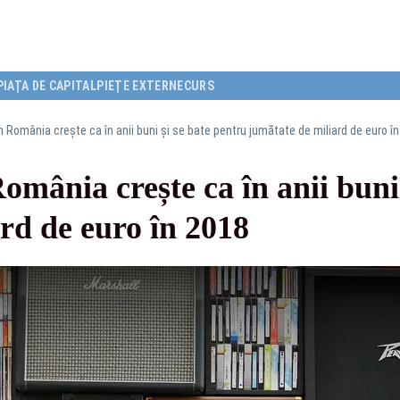
PIAȚA DE CAPITAL
PIEȚE EXTERNE
CURS
 România crește ca în anii buni și se bate pentru jumătate de miliard de euro î
omânia crește ca în anii buni 
rd de euro în 2018