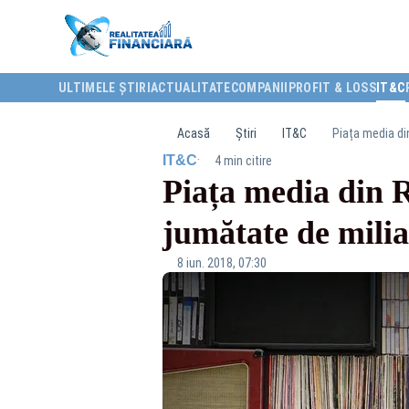
ULTIMELE ȘTIRI
ACTUALITATE
COMPANII
PROFIT & LOSS
IT&C
Acasă
Știri
IT&C
Piața media din
·
IT&C
4 min citire
Piața media din R
jumătate de milia
8 iun. 2018, 07:30