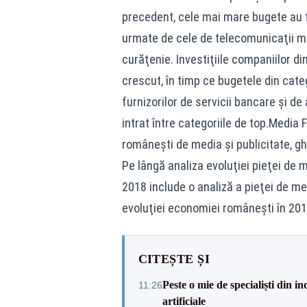
precedent, cele mai mare bugete au f
urmate de cele de telecomunicaţii mob
curăţenie. Investiţiile companiilor din
crescut, în timp ce bugetele din catego
furnizorilor de servicii bancare şi de
intrat între categoriile de top.Media 
româneşti de media şi publicitate, ghi
Pe lângă analiza evoluţiei pieţei de m
2018 include o analiză a pieţei de me
evoluţiei economiei româneşti în 201
CITEȘTE ȘI
Peste o mie de specialiști din in
11:26
artificiale