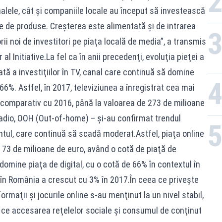
nalele, cât şi companiile locale au început să investească
ile de produse. Creşterea este alimentată şi de intrarea
rii noi de investitori pe piaţa locală de media”, a transmis
l Initiative.La fel ca în anii precedenţi, evoluţia pieţei a
tă a investiţiilor în TV, canal care continuă să domine
66%. Astfel, în 2017, televiziunea a înregistrat cea mai
comparativ cu 2016, până la valoarea de 273 de milioane
 radio, OOH (Out-of-home) – şi-au confirmat trendul
ntul, care continuă să scadă moderat.Astfel, piaţa online
 73 de milioane de euro, având o cotă de piaţă de
omine piaţa de digital, cu o cotă de 66% în contextul în
 în România a crescut cu 3% în 2017.În ceea ce priveşte
formaţii şi jocurile online s-au menţinut la un nivel stabil,
mp ce accesarea reţelelor sociale şi consumul de conţinut