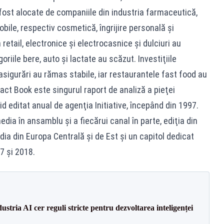
ost alocate de companiile din industria farmaceutică,
ile, respectiv cosmetică, îngrijire personală şi
 retail, electronice şi electrocasnice şi dulciuri au
riile bere, auto şi lactate au scăzut. Investiţiile
 asigurări au rămas stabile, iar restaurantele fast food au
Fact Book este singurul raport de analiză a pieţei
d editat anual de agenţia Initiative, începând din 1997.
edia în ansamblu şi a fiecărui canal în parte, ediţia din
dia din Europa Centrală şi de Est şi un capitol dedicat
7 şi 2018.
dustria AI cer reguli stricte pentru dezvoltarea inteligenței