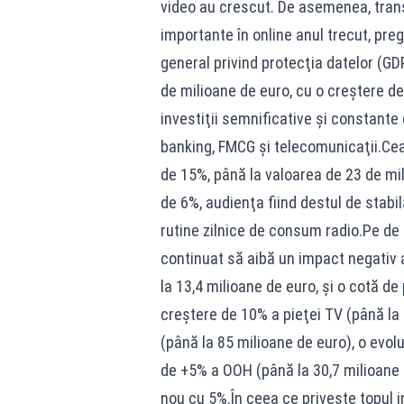
video au crescut. De asemenea, tran
importante în online anul trecut, pre
general privind protecţia datelor (GD
de milioane de euro, cu o creştere de
investiţii semnificative şi constante 
banking, FMCG şi telecomunicaţii.Cea 
de 15%, până la valoarea de 23 de mi
de 6%, audienţa fiind destul de stabil
rutine zilnice de consum radio.Pe de a
continuat să aibă un impact negativ a
la 13,4 milioane de euro, şi o cotă d
creştere de 10% a pieţei TV (până la 
(până la 85 milioane de euro), o evolu
de +5% a OOH (până la 30,7 milioane d
nou cu 5%.În ceea ce priveşte topul inv