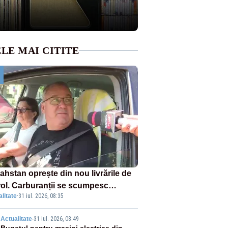
LE MAI CITITE
ahstan oprește din nou livrările de
rol. Carburanții se scumpesc
litate
·
31 iul. 2026, 08:35
lerat, iar românii plătesc nota de
tă
Actualitate
-
31 iul. 2026, 08:49