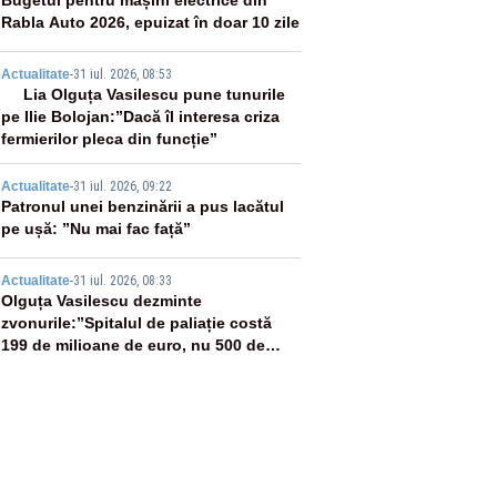
2
Bugetul pentru mașini electrice din
Rabla Auto 2026, epuizat în doar 10 zile
3
Actualitate
-
31 iul. 2026, 08:53
Lia Olguța Vasilescu pune tunurile
pe Ilie Bolojan:”Dacă îl interesa criza
fermierilor pleca din funcție”
4
Actualitate
-
31 iul. 2026, 09:22
Patronul unei benzinării a pus lacătul
pe ușă: ”Nu mai fac față”
5
Actualitate
-
31 iul. 2026, 08:33
Olguța Vasilescu dezminte
zvonurile:”Spitalul de paliație costă
199 de milioane de euro, nu 500 de
milioane”