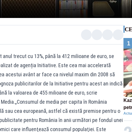
CE
1
 anul trecut cu 13%, până la 412 milioane de euro, se
alizat de agenția Initiative. Este cea mai accelerată
erea acestui avânt ar face ca nivelul maxim din 2008 să
gnoza publicitarilor de la Initiative pentru acest an indică
ână la valoarea de 455 milioane de euro, scrie
Kaz
 Media.„Consumul de media per capita în România
pet
lă sau cea europeană, astfel că există premise pentru o
Actua
acce
ublicitate pentru România în anii următori pe fondul unei
pla
nomici care influenţează consumul populaţiei. Este