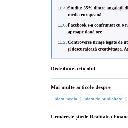
Studiu: 35% dintre angajații din
10:49
media europeană
Facebook s-a confruntat cu o n
11:00
aproape două ore
Controverse uriașe legate de uti
11:23
și descurajează creativitatea. 
Distribuie articolul
Mai multe articole despre
piata media
piata de publicitate
Urmărește știrile Realitatea Finan