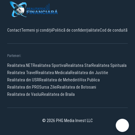
Contact
Termeni și condiții
Politică de confidențialitate
Cod de conduită
Parteneri:
Realitatea.NET
Realitatea Sportiva
Realitatea Star
Realitatea Spirituala
Realitatea Travel
Realitatea Medicala
Realitatea din Justitie
Realitatea din USR
Realitatea de Mehedinti
Vox Publica
Realitatea din PRO
Sursa Zilei
Realitatea de Botosani
Realitatea de Vaslui
Realitatea de Braila
© 2026 PHG Media Invest LLC
Facebook