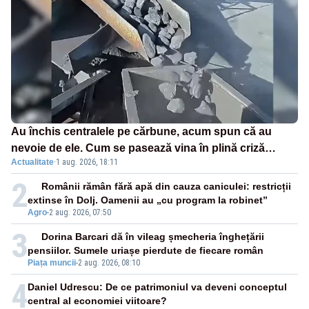
Au închis centralele pe cărbune, acum spun că au
nevoie de ele. Cum se pasează vina în plină criză
Actualitate
·
1 aug. 2026, 18:11
energetică
2
Românii rămân fără apă din cauza caniculei: restricții
extinse în Dolj. Oamenii au „cu program la robinet”
Agro
-
2 aug. 2026, 07:50
3
Dorina Barcari dă în vileag șmecheria înghețării
pensiilor. Sumele uriașe pierdute de fiecare român
Piața muncii
-
2 aug. 2026, 08:10
4
Daniel Udrescu: De ce patrimoniul va deveni conceptul
central al economiei viitoare?