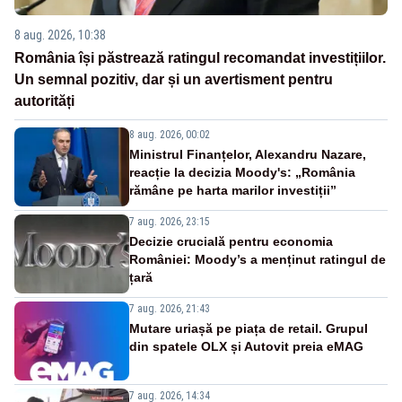
8 aug. 2026, 10:38
România își păstrează ratingul recomandat investițiilor.
Un semnal pozitiv, dar și un avertisment pentru
autorități
8 aug. 2026, 00:02
Ministrul Finanțelor, Alexandru Nazare,
reacție la decizia Moody's: „România
rămâne pe harta marilor investiții”
7 aug. 2026, 23:15
Decizie crucială pentru economia
României: Moody’s a menținut ratingul de
țară
7 aug. 2026, 21:43
Mutare uriașă pe piața de retail. Grupul
din spatele OLX și Autovit preia eMAG
7 aug. 2026, 14:34