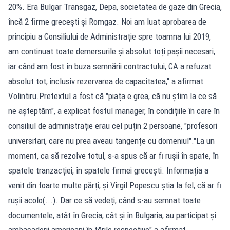
20%. Era Bulgar Transgaz, Depa, societatea de gaze din Grecia,
încă 2 firme grecești și Romgaz. Noi am luat aprobarea de
principiu a Consiliului de Administrație spre toamna lui 2019,
am continuat toate demersurile și absolut toți pașii necesari,
iar când am fost în buza semnării contractului, CA a refuzat
absolut tot, inclusiv rezervarea de capacitatea," a afirmat
Volintiru.Pretextul a fost că "piața e grea, că nu știm la ce să
ne așteptăm", a explicat fostul manager, în condițiile în care în
consiliul de administrație erau cel puțin 2 persoane, "profesori
universitari, care nu prea aveau tangențe cu domeniul"."La un
moment, ca să rezolve totul, s-a spus că ar fi rușii în spate, în
spatele tranzacției, în spatele firmei grecești. Informația a
venit din foarte multe părți, și Virgil Popescu știa la fel, că ar fi
rușii acolo(...). Dar ce să vedeți, când s-au semnat toate
documentele, atât în Grecia, cât și în Bulgaria, au participat și
ambasadorii americani în țările respective" a afirmat