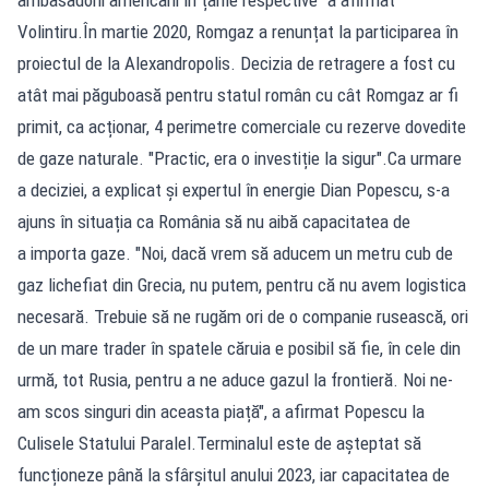
Volintiru.În martie 2020, Romgaz a renunțat la participarea în
proiectul de la Alexandropolis. Decizia de retragere a fost cu
atât mai păguboasă pentru statul român cu cât Romgaz ar fi
primit, ca acționar, 4 perimetre comerciale cu rezerve dovedite
de gaze naturale. "Practic, era o investiție la sigur".Ca urmare
a deciziei, a explicat și expertul în energie Dian Popescu, s-a
ajuns în situația ca România să nu aibă capacitatea de
a importa gaze. "Noi, dacă vrem să aducem un metru cub de
gaz lichefiat din Grecia, nu putem, pentru că nu avem logistica
necesară. Trebuie să ne rugăm ori de o companie rusească, ori
de un mare trader în spatele căruia e posibil să fie, în cele din
urmă, tot Rusia, pentru a ne aduce gazul la frontieră. Noi ne-
am scos singuri din aceasta piață", a afirmat Popescu la
Culisele Statului Paralel.Terminalul este de așteptat să
funcționeze până la sfârșitul anului 2023, iar capacitatea de