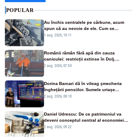
POPULAR
Au închis centralele pe cărbune, acum
spun că au nevoie de ele. Cum se
pasează vina în plină criză energetică
1 aug. 2026, 18:11
Românii rămân fără apă din cauza
caniculei: restricții extinse în Dolj.
Oamenii au „cu program la robinet”
2 aug. 2026, 07:50
Dorina Barcari dă în vileag șmecheria
înghețării pensiilor. Sumele uriașe
pierdute de fiecare român
2 aug. 2026, 08:10
Daniel Udrescu: De ce patrimoniul va
deveni conceptul central al economiei
viitoare?
2 aug. 2026, 09:22