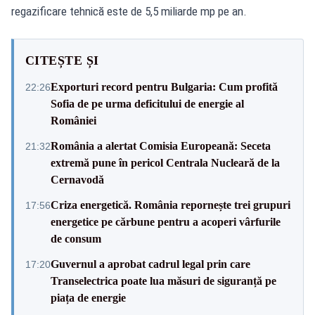
regazificare tehnică este de 5,5 miliarde mp pe an.
CITEȘTE ȘI
Exporturi record pentru Bulgaria: Cum profită
22:26
Sofia de pe urma deficitului de energie al
României
România a alertat Comisia Europeană: Seceta
21:32
extremă pune în pericol Centrala Nucleară de la
Cernavodă
Criza energetică. România repornește trei grupuri
17:56
energetice pe cărbune pentru a acoperi vârfurile
de consum
Guvernul a aprobat cadrul legal prin care
17:20
Transelectrica poate lua măsuri de siguranță pe
piața de energie