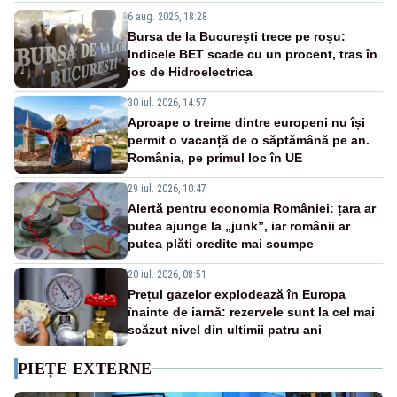
6 aug. 2026, 18:28
Bursa de la București trece pe roșu:
Indicele BET scade cu un procent, tras în
jos de Hidroelectrica
30 iul. 2026, 14:57
Aproape o treime dintre europeni nu își
permit o vacanță de o săptămână pe an.
România, pe primul loc în UE
29 iul. 2026, 10:47
Alertă pentru economia României: țara ar
putea ajunge la „junk”, iar românii ar
putea plăti credite mai scumpe
20 iul. 2026, 08:51
Prețul gazelor explodează în Europa
înainte de iarnă: rezervele sunt la cel mai
scăzut nivel din ultimii patru ani
PIEȚE EXTERNE