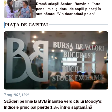
Dramă uriașă! Seniorii României, între
pensii mici și dorul de copiii plecați în
străinătate: "Vin doar odată pe an"
PIAȚA DE CAPITAL
7 aug. 2026, 18:26
Scăderi pe linie la BVB înaintea verdictului Moody's:
Indicele principal pierde 1,8% într-o săptămână