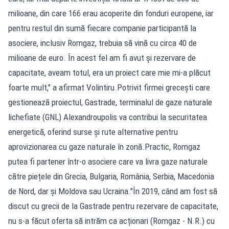
milioane, din care 166 erau acoperite din fonduri europene, iar
pentru restul din sumă fiecare companie participantă la
asociere, inclusiv Romgaz, trebuia să vină cu circa 40 de
milioane de euro. În acest fel am fi avut și rezervare de
capacitate, aveam totul, era un proiect care mie mi-a plăcut
foarte mult," a afirmat Volintiru.Potrivit firmei grecești care
gestionează proiectul, Gastrade, terminalul de gaze naturale
lichefiate (GNL) Alexandroupolis va contribui la securitatea
energetică, oferind surse și rute alternative pentru
aprovizionarea cu gaze naturale în zonă.Practic, Romgaz
putea fi partener într-o asociere care va livra gaze naturale
către piețele din Grecia, Bulgaria, România, Serbia, Macedonia
de Nord, dar și Moldova sau Ucraina."În 2019, când am fost să
discut cu grecii de la Gastrade pentru rezervare de capacitate,
nu s-a făcut oferta să intrăm ca acționari (Romgaz - N.R.) cu