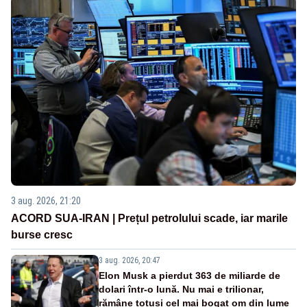
3 aug. 2026, 21:20
ACORD SUA-IRAN | Prețul petrolului scade, iar marile
burse cresc
3 aug. 2026, 20:47
Elon Musk a pierdut 363 de miliarde de
dolari într-o lună. Nu mai e trilionar,
rămâne totuși cel mai bogat om din lume