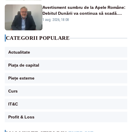
Avertisment sumbru de la Apele Române:
Debitul Dunării va continua să scadă.
Cernavodă s-ar putea închide în 4 zile
1 aug. 2026, 18:08
CATEGORII POPULARE
Actualitate
Piața de capital
Piețe externe
Curs
IT&C
Profit & Loss