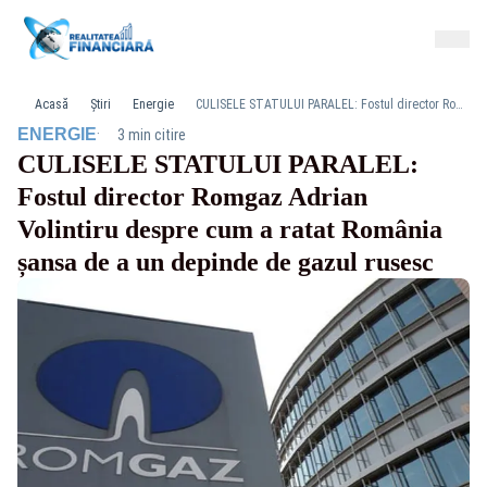
Acasă
Știri
Energie
CULISELE STATULUI PARALEL: Fostul director Romgaz Adrian Volintiru despre cum a ratat România șansa de a un depinde de gazul rusesc
·
ENERGIE
3 min citire
CULISELE STATULUI PARALEL:
Fostul director Romgaz Adrian
Volintiru despre cum a ratat România
șansa de a un depinde de gazul rusesc