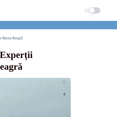
Schimba tema
 în Marea Neagră
Experții
Neagră