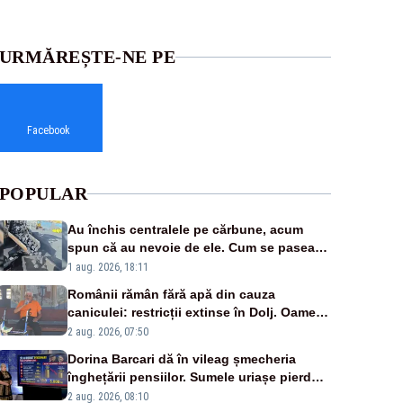
URMĂREȘTE-NE PE
Facebook
POPULAR
Au închis centralele pe cărbune, acum
spun că au nevoie de ele. Cum se pasează
vina în plină criză energetică
1 aug. 2026, 18:11
Românii rămân fără apă din cauza
caniculei: restricții extinse în Dolj. Oamenii
au „cu program la robinet”
2 aug. 2026, 07:50
Dorina Barcari dă în vileag șmecheria
înghețării pensiilor. Sumele uriașe pierdute
de fiecare român
2 aug. 2026, 08:10