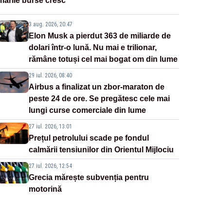
marile burse cresc
3 aug. 2026, 20:47
Elon Musk a pierdut 363 de miliarde de
dolari într-o lună. Nu mai e trilionar,
rămâne totuși cel mai bogat om din lume
29 iul. 2026, 08:40
Airbus a finalizat un zbor-maraton de
peste 24 de ore. Se pregătesc cele mai
lungi curse comerciale din lume
27 iul. 2026, 13:01
Prețul petrolului scade pe fondul
calmării tensiunilor din Orientul Mijlociu
27 iul. 2026, 12:54
Grecia mărește subvenția pentru
motorină