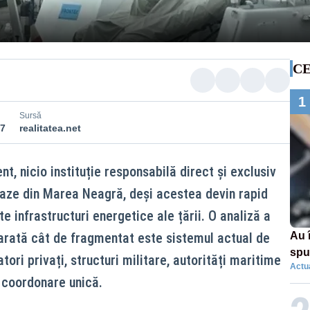
CE
1
Sursă
27
realitatea.net
, nicio instituție responsabilă direct și exclusiv
gaze din Marea Neagră, deși acestea devin rapid
e infrastructuri energetice ale țării. O analiză a
 arată cât de fragmentat este sistemul actual de
Au 
spu
tori privați, structuri militare, autorități maritime
Actua
pas
o coordonare unică.