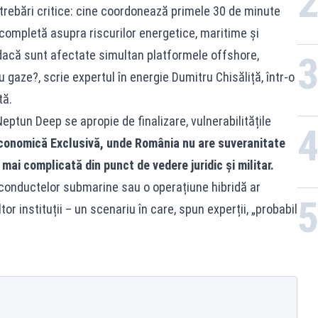
întrebări critice: cine coordonează primele 30 de minute
completă asupra riscurilor energetice, maritime și
 dacă sunt afectate simultan platformele offshore,
 gaze?, scrie expertul în energie Dumitru Chisăliță, într-o
tă.
eptun Deep se apropie de finalizare, vulnerabilitățile
Economică Exclusivă, unde România nu are suveranitate
 mai complicată din punct de vedere juridic și militar.
conductelor submarine sau o operațiune hibridă ar
r instituții – un scenariu în care, spun experții, „probabil