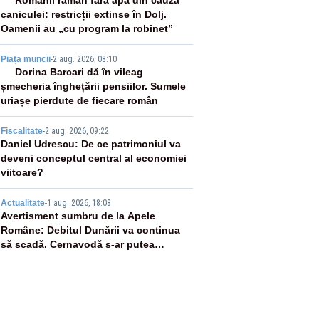
2
Românii rămân fără apă din cauza
caniculei: restricții extinse în Dolj.
Oamenii au „cu program la robinet”
3
Piața muncii
-
2 aug. 2026, 08:10
Dorina Barcari dă în vileag
șmecheria înghețării pensiilor. Sumele
uriașe pierdute de fiecare român
4
Fiscalitate
-
2 aug. 2026, 09:22
Daniel Udrescu: De ce patrimoniul va
deveni conceptul central al economiei
viitoare?
5
Actualitate
-
1 aug. 2026, 18:08
Avertisment sumbru de la Apele
Române: Debitul Dunării va continua
să scadă. Cernavodă s-ar putea
închide în 4 zile