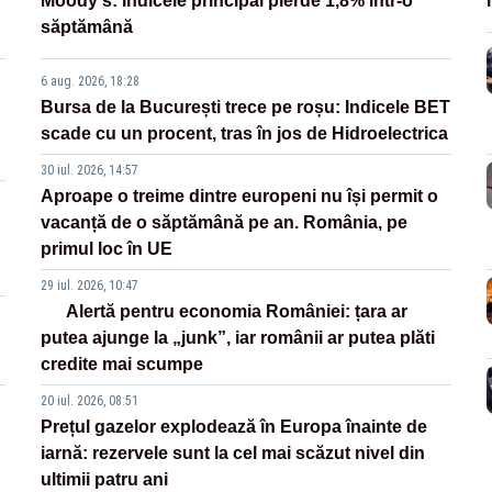
Moody's: Indicele principal pierde 1,8% într-o
săptămână
6 aug. 2026, 18:28
Bursa de la București trece pe roșu: Indicele BET
scade cu un procent, tras în jos de Hidroelectrica
30 iul. 2026, 14:57
Aproape o treime dintre europeni nu își permit o
vacanță de o săptămână pe an. România, pe
primul loc în UE
29 iul. 2026, 10:47
Alertă pentru economia României: țara ar
putea ajunge la „junk”, iar românii ar putea plăti
credite mai scumpe
20 iul. 2026, 08:51
Prețul gazelor explodează în Europa înainte de
iarnă: rezervele sunt la cel mai scăzut nivel din
ultimii patru ani