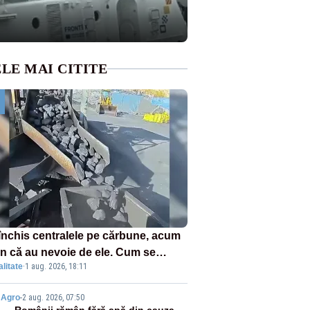
LE MAI CITITE
închis centralele pe cărbune, acum
n că au nevoie de ele. Cum se
litate
·
1 aug. 2026, 18:11
ează vina în plină criză energetică
Agro
-
2 aug. 2026, 07:50