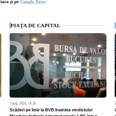
ciara și pe
Google News
PIAȚA DE CAPITAL
7 aug. 2026, 18:26
Scăderi pe linie la BVB înaintea verdictului