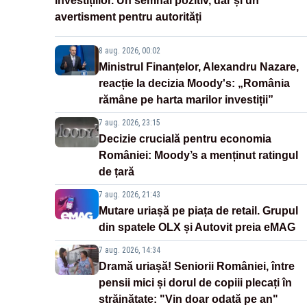
investițiilor. Un semnal pozitiv, dar și un
avertisment pentru autorități
8 aug. 2026, 00:02
Ministrul Finanțelor, Alexandru Nazare,
reacție la decizia Moody's: „România
rămâne pe harta marilor investiții”
7 aug. 2026, 23:15
Decizie crucială pentru economia
României: Moody’s a menținut ratingul
de țară
7 aug. 2026, 21:43
Mutare uriașă pe piața de retail. Grupul
din spatele OLX și Autovit preia eMAG
7 aug. 2026, 14:34
Dramă uriașă! Seniorii României, între
pensii mici și dorul de copiii plecați în
străinătate: "Vin doar odată pe an"