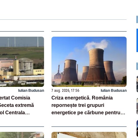
Iulian Budusan
7 aug. 2026, 17:56
Iulian Budusan
ertat Comisia
Criza energetică. România
Seceta extremă
repornește trei grupuri
ol Centrala
energetice pe cărbune pentru a
la Cernavodă
acoperi vârfurile de consum