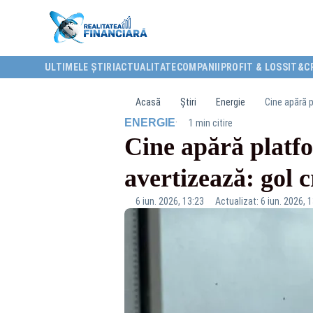
ULTIMELE ȘTIRI
ACTUALITATE
COMPANII
PROFIT & LOSS
IT&C
Acasă
Știri
Energie
Cine apără p
·
ENERGIE
1 min citire
Cine apără platfo
avertizează: gol 
6 iun. 2026, 13:23
Actualizat: 6 iun. 2026, 