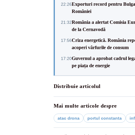
Exporturi record pentru Bulgar
22:26
României
România a alertat Comisia Eur
21:32
de la Cernavodă
Criza energetică. România repo
17:56
acoperi vârfurile de consum
Guvernul a aprobat cadrul lega
17:20
pe piața de energie
Distribuie articolul
Mai multe articole despre
atac drona
portul constanta
in