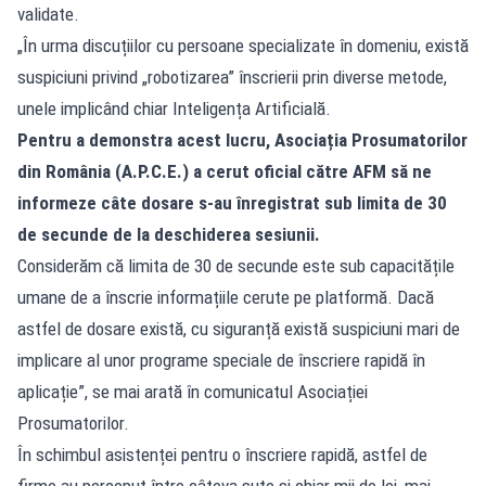
validate.
„În urma discuțiilor cu persoane specializate în domeniu, există
suspiciuni privind „robotizarea” înscrierii prin diverse metode,
unele implicând chiar Inteligența Artificială.
Pentru a demonstra acest lucru, Asociația Prosumatorilor
din România (A.P.C.E.) a cerut oficial către AFM să ne
informeze câte dosare s-au înregistrat sub limita de 30
de secunde de la deschiderea sesiunii.
Considerăm că limita de 30 de secunde este sub capacitățile
umane de a înscrie informațiile cerute pe platformă. Dacă
astfel de dosare există, cu siguranță există suspiciuni mari de
implicare al unor programe speciale de înscriere rapidă în
aplicație”, se mai arată în comunicatul Asociației
Prosumatorilor.
În schimbul asistenței pentru o înscriere rapidă, astfel de
firme au perceput între câteva sute și chiar mii de lei, mai