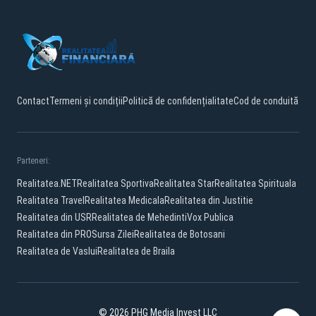
Contact
Termeni și condiții
Politică de confidențialitate
Cod de conduită
Parteneri:
Realitatea.NET
Realitatea Sportiva
Realitatea Star
Realitatea Spirituala
Realitatea Travel
Realitatea Medicala
Realitatea din Justitie
Realitatea din USR
Realitatea de Mehedinti
Vox Publica
Realitatea din PRO
Sursa Zilei
Realitatea de Botosani
Realitatea de Vaslui
Realitatea de Braila
© 2026 PHG Media Invest LLC