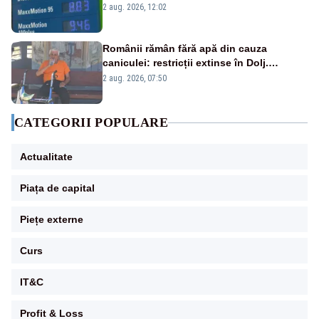
2 aug. 2026, 12:02
Românii rămân fără apă din cauza
caniculei: restricții extinse în Dolj.
Oamenii au „cu program la robinet”
2 aug. 2026, 07:50
CATEGORII POPULARE
Actualitate
Piața de capital
Piețe externe
Curs
IT&C
Profit & Loss