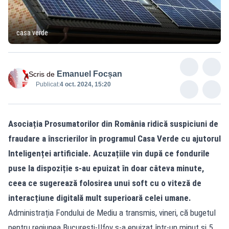
casa verde
Emanuel Focșan
Scris de
Publicat:
4 oct. 2024, 15:20
Asociația Prosumatorilor din România ridică suspiciuni de
fraudare a înscrierilor în programul Casa Verde cu ajutorul
Inteligenței artificiale. Acuzațiile vin după ce fondurile
puse la dispoziție s-au epuizat în doar câteva minute,
ceea ce sugerează folosirea unui soft cu o viteză de
interacțiune digitală mult superioară celei umane.
Administrația Fondului de Mediu a transmis, vineri, că bugetul
pentru regiunea București-Ilfov s-a epuizat într-un minut și 5