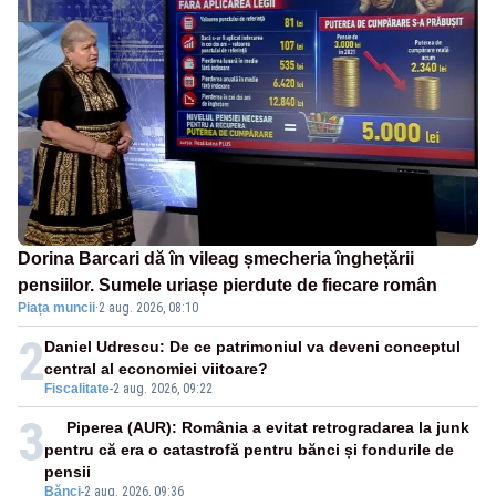
Dorina Barcari dă în vileag șmecheria înghețării
pensiilor. Sumele uriașe pierdute de fiecare român
Piața muncii
·
2 aug. 2026, 08:10
2
Daniel Udrescu: De ce patrimoniul va deveni conceptul
central al economiei viitoare?
Fiscalitate
-
2 aug. 2026, 09:22
3
Piperea (AUR): România a evitat retrogradarea la junk
pentru că era o catastrofă pentru bănci și fondurile de
pensii
Bănci
-
2 aug. 2026, 09:36