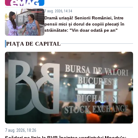
7 aug. 2026, 14:34
Dramă uriașă! Seniorii României, între
pensii mici și dorul de copiii plecați în
străinătate: "Vin doar odată pe an"
PIAȚA DE CAPITAL
7 aug. 2026, 18:26