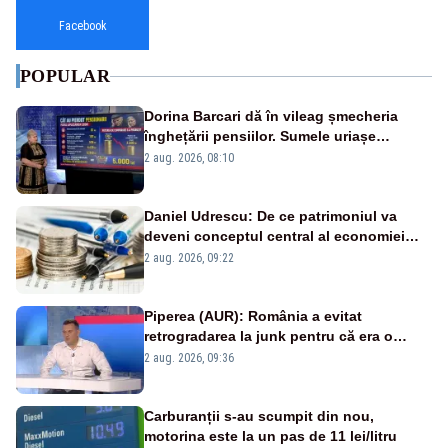
Facebook
POPULAR
Dorina Barcari dă în vileag șmecheria
înghețării pensiilor. Sumele uriașe
pierdute de fiecare român
2 aug. 2026, 08:10
Daniel Udrescu: De ce patrimoniul va
deveni conceptul central al economiei
viitoare?
2 aug. 2026, 09:22
Piperea (AUR): România a evitat
retrogradarea la junk pentru că era o
catastrofă pentru bănci și fondurile de
2 aug. 2026, 09:36
pensii
Carburanții s-au scumpit din nou,
motorina este la un pas de 11 lei/litru