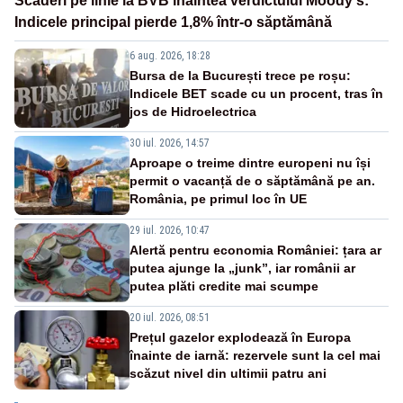
Scăderi pe linie la BVB înaintea verdictului Moody's:
Indicele principal pierde 1,8% într-o săptămână
6 aug. 2026, 18:28
Bursa de la București trece pe roșu:
Indicele BET scade cu un procent, tras în
jos de Hidroelectrica
30 iul. 2026, 14:57
Aproape o treime dintre europeni nu își
permit o vacanță de o săptămână pe an.
România, pe primul loc în UE
29 iul. 2026, 10:47
Alertă pentru economia României: țara ar
putea ajunge la „junk”, iar românii ar
putea plăti credite mai scumpe
20 iul. 2026, 08:51
Prețul gazelor explodează în Europa
înainte de iarnă: rezervele sunt la cel mai
scăzut nivel din ultimii patru ani