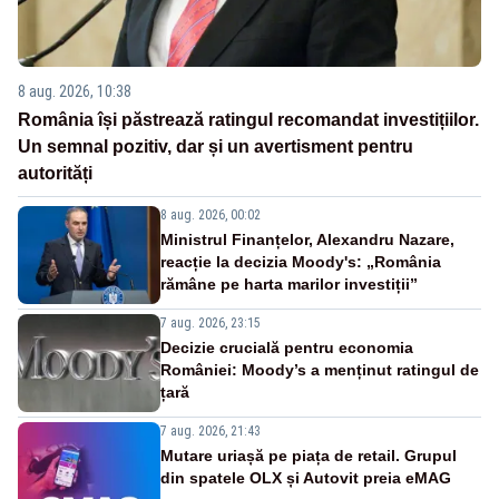
8 aug. 2026, 10:38
România își păstrează ratingul recomandat investițiilor.
Un semnal pozitiv, dar și un avertisment pentru
autorități
8 aug. 2026, 00:02
Ministrul Finanțelor, Alexandru Nazare,
reacție la decizia Moody's: „România
rămâne pe harta marilor investiții”
7 aug. 2026, 23:15
Decizie crucială pentru economia
României: Moody’s a menținut ratingul de
țară
7 aug. 2026, 21:43
Mutare uriașă pe piața de retail. Grupul
din spatele OLX și Autovit preia eMAG