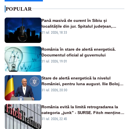
POPULAR
Pană masivă de curent în Sibiu și
localitățile din jur. Spitalul județean,
semafoarele, rețelele de telefonie, grav
31 iul. 2026, 18:33
afectate
România în stare de alertă energetică.
Documentul oficial al guvernului
31 iul. 2026, 19:01
Stare de alertă energetică la nivelul
României, pentru luna august. Ilie Bolojan
a anunțat importuri și posibile restricții –
31 iul. 2026, 20:30
VIDEO
România evită la limită retrogradarea la
categoria „junk” - SURSE. Fitch menține
ratingul BBB-
31 iul. 2026, 22:45