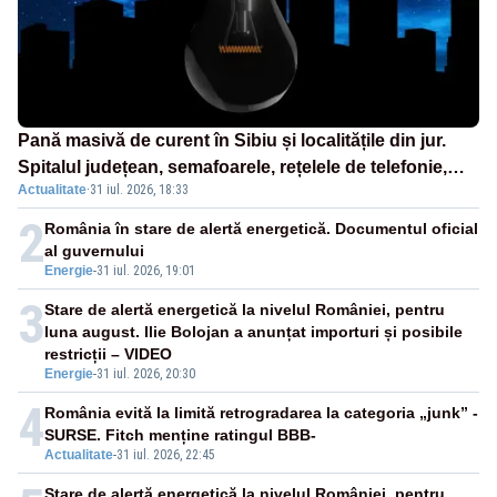
Pană masivă de curent în Sibiu și localitățile din jur.
Spitalul județean, semafoarele, rețelele de telefonie,
Actualitate
·
31 iul. 2026, 18:33
grav afectate
2
România în stare de alertă energetică. Documentul oficial
al guvernului
Energie
-
31 iul. 2026, 19:01
3
Stare de alertă energetică la nivelul României, pentru
luna august. Ilie Bolojan a anunțat importuri și posibile
restricții – VIDEO
Energie
-
31 iul. 2026, 20:30
4
România evită la limită retrogradarea la categoria „junk” -
SURSE. Fitch menține ratingul BBB-
Actualitate
-
31 iul. 2026, 22:45
Stare de alertă energetică la nivelul României, pentru