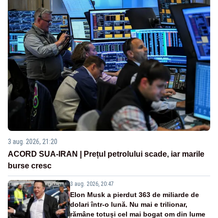
3 aug. 2026, 21:20
ACORD SUA-IRAN | Prețul petrolului scade, iar marile
burse cresc
3 aug. 2026, 20:47
Elon Musk a pierdut 363 de miliarde de
dolari într-o lună. Nu mai e trilionar,
rămâne totuși cel mai bogat om din lume