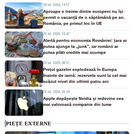
30 iul. 2026, 14:57
Aproape o treime dintre europeni nu își
permit o vacanță de o săptămână pe an.
România, pe primul loc în UE
29 iul. 2026, 10:47
Alertă pentru economia României: țara ar
putea ajunge la „junk”, iar românii ar
putea plăti credite mai scumpe
20 iul. 2026, 08:51
Prețul gazelor explodează în Europa
înainte de iarnă: rezervele sunt la cel mai
scăzut nivel din ultimii patru ani
18 iul. 2026, 09:30
Apple depășește Nvidia și redevine cea
mai valoroasă companie din lume
PIEȚE EXTERNE