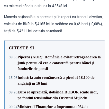
cu miercuri când s-a situat la 4,3548 lei.
Moneda națională s-a apreciat și în raport cu francul elvețian,
calculat de BNR la 5,4165 lei, în scădere cu 0,46 bani (-0,08%),
față de 5,4211 lei, cotația anterioară.
CITEȘTE ȘI
Piperea (AUR): România a evitat retrogradarea la
09:36
junk pentru că era o catastrofă pentru bănci și
fondurile de pensii
Industria auto românească a pierdut 18.100 de
15:08
angajați în 16 luni
Euro se apreciază, dobânda ROBOR scade ușor,
09:20
pe fondul tensiunilor din Orientul Mijlociu
Ministerul Finanțelor a împrumutat 934 de
09:24