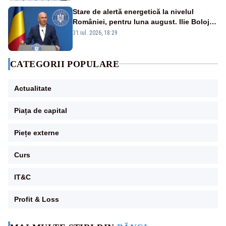
Stare de alertă energetică la nivelul
României, pentru luna august. Ilie Bolojan
a anunțat importuri și posibile restricții –
31 iul. 2026, 18:29
VIDEO
CATEGORII POPULARE
Actualitate
Piața de capital
Piețe externe
Curs
IT&C
Profit & Loss