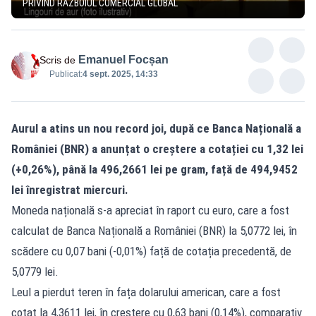
PRIVIND RĂZBOIUL COMERCIAL GLOBAL
Emanuel Focșan
Scris de
Publicat:
4 sept. 2025, 14:33
Aurul a atins un nou record joi, după ce Banca Națională a
României (BNR) a anunțat o creștere a cotației cu 1,32 lei
(+0,26%), până la 496,2661 lei pe gram, față de 494,9452
lei înregistrat miercuri.
Moneda națională s-a apreciat în raport cu euro, care a fost
calculat de Banca Națională a României (BNR) la 5,0772 lei, în
scădere cu 0,07 bani (-0,01%) față de cotația precedentă, de
5,0779 lei.
Leul a pierdut teren în fața dolarului american, care a fost
cotat la 4,3611 lei, în creștere cu 0,63 bani (0,14%), comparativ