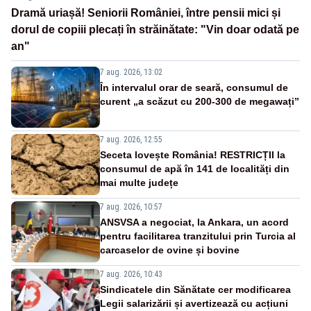
Dramă uriașă! Seniorii României, între pensii mici și
dorul de copiii plecați în străinătate: "Vin doar odată pe
an"
7 aug. 2026, 13:02
În intervalul orar de seară, consumul de
curent „a scăzut cu 200-300 de megawați”
7 aug. 2026, 12:55
Seceta lovește România! RESTRICȚII la
consumul de apă în 141 de localități din
mai multe județe
7 aug. 2026, 10:57
ANSVSA a negociat, la Ankara, un acord
pentru facilitarea tranzitului prin Turcia al
carcaselor de ovine și bovine
7 aug. 2026, 10:43
Sindicatele din Sănătate cer modificarea
Legii salarizării și avertizează cu acțiuni