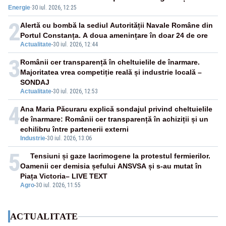
Energie
·
30 iul. 2026, 12:25
2
Alertă cu bombă la sediul Autorității Navale Române din
Portul Constanța. A doua amenințare în doar 24 de ore
Actualitate
-
30 iul. 2026, 12:44
3
Românii cer transparență în cheltuielile de înarmare.
Majoritatea vrea competiție reală și industrie locală –
SONDAJ
Actualitate
-
30 iul. 2026, 12:53
4
Ana Maria Păcuraru explică sondajul privind cheltuielile
de înarmare: Românii cer transparență în achiziții și un
echilibru între partenerii externi
Industrie
-
30 iul. 2026, 13:06
5
Tensiuni și gaze lacrimogene la protestul fermierilor.
Oamenii cer demisia șefului ANSVSA și s-au mutat în
Piața Victoria– LIVE TEXT
Agro
-
30 iul. 2026, 11:55
ACTUALITATE