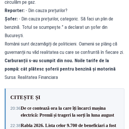
circulăm pe gaz.
Reporter:
- Din cauza prețurilor?
Șofer:
- Din cauza prețurilor, categoric. Să faci un plin de
benzină. Totul se scumpește.” a declarat un șofer din
București.
Românii sunt dezamăgiți de politicieni. Oamenii se plâng că
guvernanții nu văd realitatea cu care se confruntă în fiecare zi.
Carburanții s-au scumpit din nou. Noile tarife de la
pompă: cât plătesc șoferii pentru benzină și motorină
Sursa: Realitatea Financiara
CITEȘTE ȘI
De ce contează ora la care îți încarci mașina
20:36
electrică: Premii și trageri la sorți în luna august
Rabla 2026. Lista celor 9.700 de beneficiari a fost
22:38