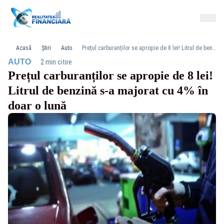
Acasă
Știri
Auto
Prețul carburanților se apropie de 8 lei! Litrul de benzină s-a majorat cu 4% în doar o lună
·
AUTO
2 min citire
Prețul carburanților se apropie de 8 lei!
Litrul de benzină s-a majorat cu 4% în
doar o lună