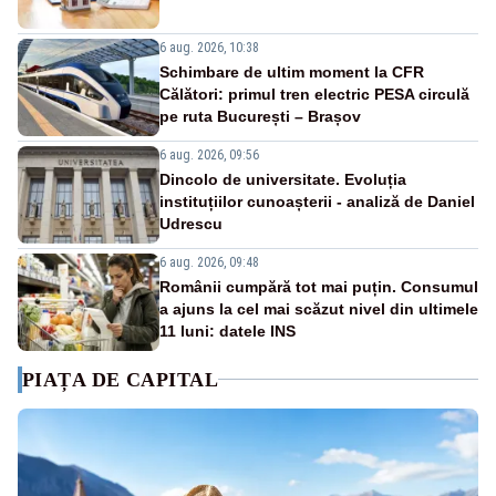
6 aug. 2026, 10:38
Schimbare de ultim moment la CFR
Călători: primul tren electric PESA circulă
pe ruta București – Brașov
6 aug. 2026, 09:56
Dincolo de universitate. Evoluția
instituțiilor cunoașterii - analiză de Daniel
Udrescu
6 aug. 2026, 09:48
Românii cumpără tot mai puțin. Consumul
a ajuns la cel mai scăzut nivel din ultimele
11 luni: datele INS
PIAȚA DE CAPITAL