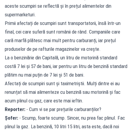
aceste scumpiri se reflectă și în prețul alimentelor din
supermarketuri.
Primii afectați de scumpiri sunt transportatorii, însă într-un
final, cei care suferă sunt românii de rând. Companiile care
cară marfă plătesc mai mult pentru carburanți, iar prețul
produselor de pe rafturile magazinelor va crește.
La o benzinărie din Capitală, un litru de motorină standard
costă 7 lei și 57 de bani, iar pentru un litru de benzină standard
plătim nu mai puțin de 7 lei și 51 de bani.
Afectați de scumpiri sunt și taximetriștii. Mulți dintre ei au
renunțat să mai alimenteze cu benzină sau motorină și fac
acum plinul cu gaz, care este mai ieftin.
Reporter:
- Cum vi se par prețurile carburanților?
Șofer:
- Scump, foarte scump. Sincer, nu prea fac plinul. Fac
plinul la gaz. La benzină, 10 litri 15 litri, asta este, dacă noi