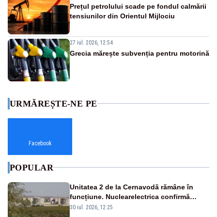
Prețul petrolului scade pe fondul calmării
tensiunilor din Orientul Mijlociu
27 iul. 2026, 12:54
Grecia mărește subvenția pentru motorină
URMĂREȘTE-NE PE
Facebook
POPULAR
Unitatea 2 de la Cernavodă rămâne în
funcțiune. Nuclearelectrica confirmă
operarea în siguranță
30 iul. 2026, 12:25