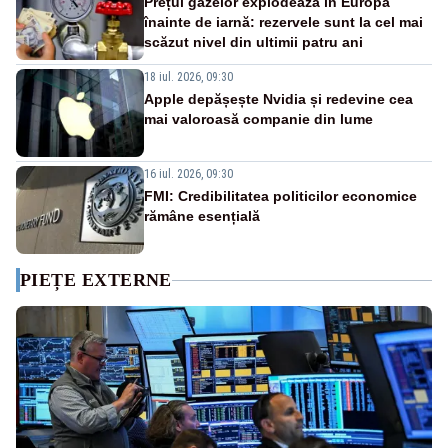
Prețul gazelor explodează în Europa
înainte de iarnă: rezervele sunt la cel mai
scăzut nivel din ultimii patru ani
18 iul. 2026, 09:30
Apple depășește Nvidia și redevine cea
mai valoroasă companie din lume
16 iul. 2026, 09:30
FMI: Credibilitatea politicilor economice
rămâne esențială
PIEȚE EXTERNE