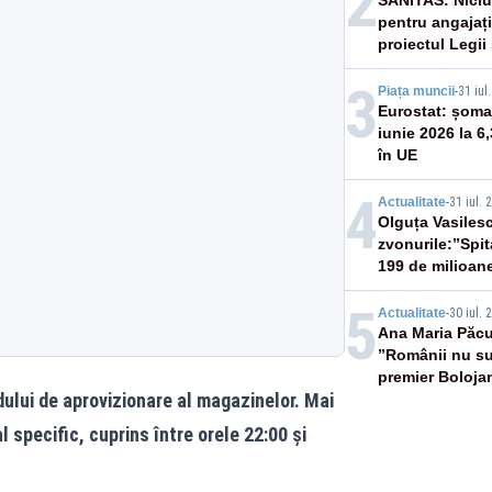
2
SANITAS: Niciu
pentru angajați
proiectul Legii 
3
Piața muncii
-
31 iul
Eurostat: șomaj
iunie 2026 la 6
în UE
4
Actualitate
-
31 iul. 
Olguța Vasiles
zvonurile:”Spit
199 de milioan
milioane”
5
Actualitate
-
30 iul. 
Ana Maria Păcur
”Românii nu su
premier Boloja
ului de aprovizionare al magazinelor. Mai
 specific, cuprins între orele 22:00 și