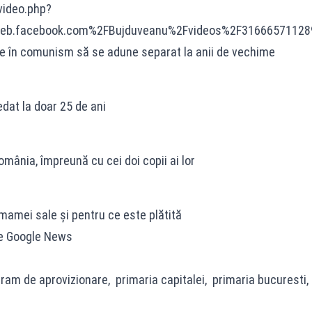
video.php?
eb.facebook.com%2FBujduveanu%2Fvideos%2F31666571128
e în comunism să se adune separat la anii de vechime
edat la doar 25 de ani
mânia, împreună cu cei doi copii ai lor
 mamei sale și pentru ce este plătită
pe Google News
m de aprovizionare, primaria capitalei, primaria bucuresti, 