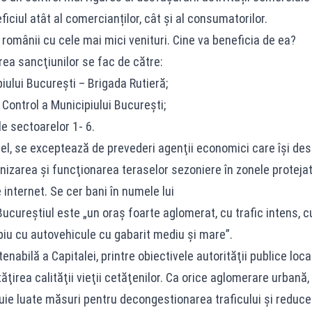
iciul atât al comercianților, cât și al consumatorilor.
românii cu cele mai mici venituri. Cine va beneficia de ea?
rea sancţiunilor se fac de către:
iului Bucureşti – Brigada Rutieră;
 Control a Municipiului Bucureşti;
le sectoarelor 1- 6.
tfel, se exceptează de prevederi agenţii economici care îşi de
zarea şi funcţionarea teraselor sezoniere în zonele protejate 
 internet. Se cer bani în numele lui
ucureștiul este „un oraş foarte aglomerat, cu trafic intens, 
ipiu cu autovehicule cu gabarit mediu şi mare”.
enabilă a Capitalei, printre obiectivele autorităţii publice loca
ţirea calităţii vieţii cetăţenilor. Ca orice aglomerare urbană, 
ie luate măsuri pentru decongestionarea traficului şi reducer