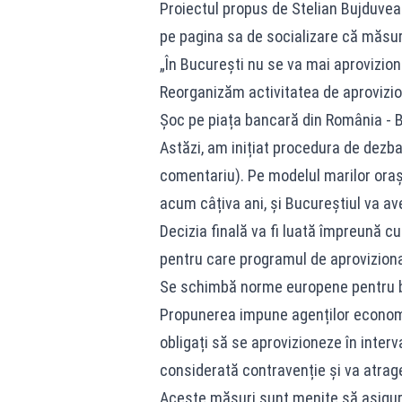
Proiectul propus de Stelian Bujduveanu
pe pagina sa de socializare că măsura
„În București nu se va mai aproviziona
Reorganizăm activitatea de aprovizio
Șoc pe piața bancară din România - 
Astăzi, am inițiat procedura de dezba
comentariu). Pe modelul marilor oraș
acum câțiva ani, și Bucureștiul va av
Decizia finală va fi luată împreună cu
pentru care programul de aprovizion
Se schimbă norme europene pentru bun
Propunerea impune agenților economic
obligați să se aprovizioneze în inter
considerată contravenție și va atrage
Aceste măsuri sunt menite să asigure