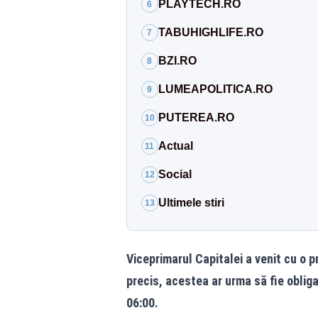
PLAYTECH.RO
6
TABUHIGHLIFE.RO
7
BZI.RO
8
LUMEAPOLITICA.RO
9
PUTEREA.RO
10
Actual
11
Social
12
Ultimele stiri
13
Viceprimarul Capitalei a venit cu o 
precis, acestea ar urma să fie obliga
06:00.