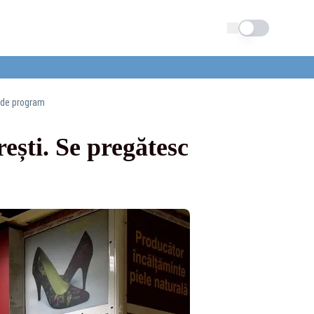
Schimba tema
 de program
ști. Se pregătesc