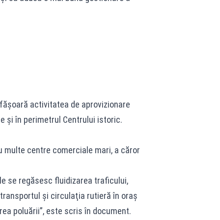
sfăşoară activitatea de aprovizionare
şi în perimetrul Centrului istoric.
cu multe centre comerciale mari, a căror
le se regăsesc fluidizarea traficului,
transportul şi circulaţia rutieră în oraş
ea poluării”, este scris în document.