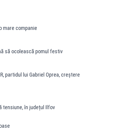
e o mare companie
lină să ocolească pomul festiv
 partidul lui Gabriel Oprea, creștere
tensiune, în județul Ilfov
coase