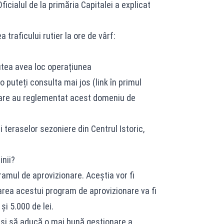
icialul de la primăria Capitalei a explicat
traficului rutier la ore de vârf:
tea avea loc operațiunea
 puteți consulta mai jos (link în primul
 care au reglementat acest domeniu de
i teraselor sezoniere din Centrul Istoric,
nii?
amul de aprovizionare. Aceștia vor fi
tarea acestui program de aprovizionare va fi
și 5.000 de lei.
e și să aducă o mai bună gestionare a