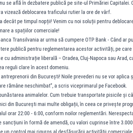
 se află în dezbatere publică pe site-ul Primăriei Capitalei. Of
 vizează deblocarea traficului rutier la ore de vârf.
 decât pe timpul nopții! Venim cu noi soluții pentru deblocarea 
nare a spațiilor comerciale!
Banca Transilvania ar urma să cumpere OTP Bank - Când ar pu
tere publică pentru reglementarea acestor activități, pe care o
e cu administrație liberală – Oradea, Cluj-Napoca sau Arad,
ea reguli clare în acest domeniu.
 antreprenorii din București! Noile prevederi nu se vor aplica ș
are rămâne neschimbat”, a scris viceprimarul pe Facebook.
ăstarea animalelor. Cum trebuie transportate pisicile și câi
i din București mai multe obligații, în ceea ce privește progr
valul orar 22:00 - 6:00, conform noilor reglementări. Nerespec
 sancțiuni în formă de amendă, cu valori cuprinse între 3.000 
 un control mai riguros al desfășurării activității comercial