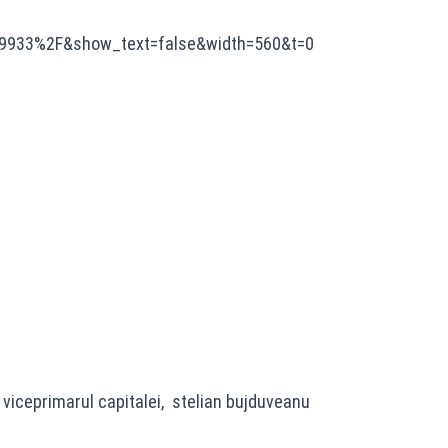
9933%2F&show_text=false&width=560&t=0
viceprimarul capitalei, stelian bujduveanu