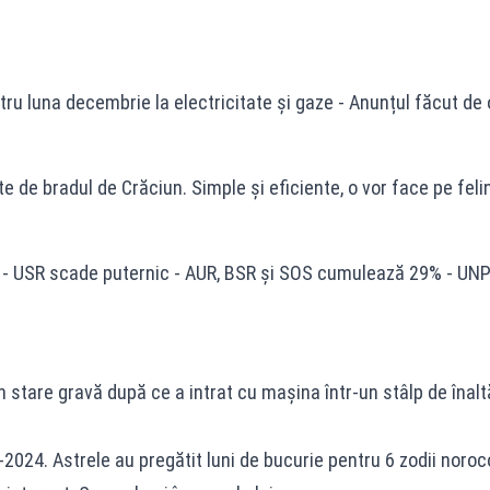
ntru luna decembrie la electricitate și gaze - Anunțul făcut d
rte de bradul de Crăciun. Simple și eficiente, o vor face pe fe
 - USR scade puternic - AUR, BSR și SOS cumulează 29% - UNPR,
stare gravă după ce a intrat cu mașina într-un stâlp de înaltă 
024. Astrele au pregătit luni de bucurie pentru 6 zodii noro