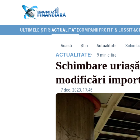
ULTIMELE ȘTIRI
ACTUALITATE
COMPANII
PROFIT & LOSS
IT&C
Acasă
Știri
Actualitate
Schimbar
·
ACTUALITATE
9 min citire
Schimbare uriașă
modificări impor
7 dec. 2023, 17:46