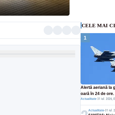
CELE MAI C
1
Alertă aeriană la g
oară în 24 de ore
Actualitate
·
31 iul. 2026, 
Eurofighter britan
la sol
Actualitate
-
31 iul. 