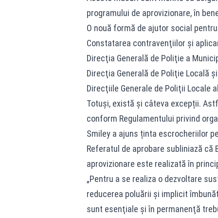
programului de aprovizionare, în benef
O nouă formă de ajutor social pentru 
Constatarea contravenţiilor şi aplica
Direcţia Generală de Poliţie a Municip
Direcţia Generală de Poliţie Locală şi
Direcţiile Generale de Poliţii Locale a
Totuși, există și câteva excepții. As
conform Regulamentului privind organi
Smiley a ajuns ținta escrocheriilor pe
Referatul de aprobare subliniază că B
aprovizionare este realizată în princ
„Pentru a se realiza o dezvoltare sust
reducerea poluării şi implicit îmbunătă
sunt esenţiale şi în permanenţă trebu