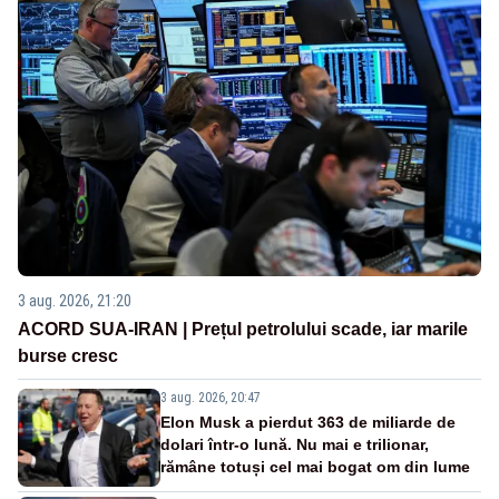
3 aug. 2026, 21:20
ACORD SUA-IRAN | Prețul petrolului scade, iar marile
burse cresc
3 aug. 2026, 20:47
Elon Musk a pierdut 363 de miliarde de
dolari într-o lună. Nu mai e trilionar,
rămâne totuși cel mai bogat om din lume