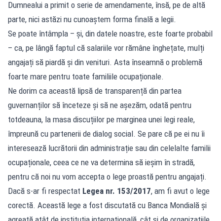
Dumnealui a primit o serie de amendamente, însă, pe de altă
parte, nici astăzi nu cunoaștem forma finală a legii.
Se poate întâmpla – și, din datele noastre, este foarte probabil
– ca, pe lângă faptul că salariile vor rămâne înghețate, mulți
angajați să piardă și din venituri. Asta înseamnă o problemă
foarte mare pentru toate familiile ocupaționale.
Ne dorim ca această lipsă de transparență din partea
guvernanților să înceteze și să ne așezăm, odată pentru
totdeauna, la masa discuțiilor pe marginea unei legi reale,
împreună cu partenerii de dialog social. Se pare că pe ei nu îi
interesează lucrătorii din administrație sau din celelalte familii
ocupaționale, ceea ce ne va determina să ieșim în stradă,
pentru că noi nu vom accepta o lege proastă pentru angajați.
Dacă s-ar fi respectat
Legea nr. 153/2017
, am fi avut o lege
corectă. Această lege a fost discutată cu Banca Mondială și
agreată atât de instituția internațională, cât și de organizațiile