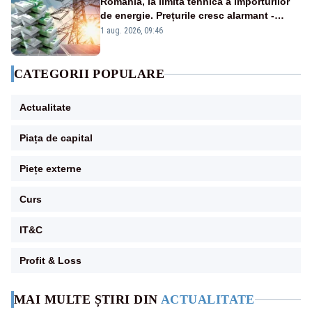
România, la limita tehnică a importurilor
de energie. Prețurile cresc alarmant -
Analiză Realitatea Plus
1 aug. 2026, 09:46
CATEGORII POPULARE
Actualitate
Piața de capital
Piețe externe
Curs
IT&C
Profit & Loss
MAI MULTE ȘTIRI DIN
ACTUALITATE