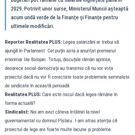
2029. Potrivit unor surse, Ministerul Muncii așteaptă
acum undă verde de la Finanțe și Finanțe pentru
ultimele modificări.
Reporter Realitatea PLUS:
Legea salarizării ar trebui să
ajungă în Parlament. Cel puțin asta a anunțat premierul
interimar Ilie Bolojan. Totuși, discuțiile rămân aprinse,
deoarece social-democrații au transmis că nu vor vota
proiectul dacă nu vor fi corectate toate problemele semnalate
de sindicate în această perioadă.
Realitatea PLUS:
Care este riscul dacă legea rămâne în
forma actuală?
Sindicalist:
Noi am avut câteva întâlniri la nivel
guvernamental cu domnul Pîslaru. I-am atras atenția că
proiectul de lege are foarte multe lacune și probleme.