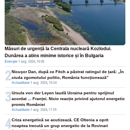
Măsuri de urgență la Centrala nucleară Kozlodui.
Dunărea a atins minime istorice și în Bulgaria
Energie
·
1 aug. 2026, 10:05
2
Nicușor Dan, după ce Fitch a păstrat ratingul de țară: „În
ciuda zgomotului politic, România funcționează”
Actualitate
-
1 aug. 2026, 10:34
3
Ursula von der Leyen laudă Ucraina pentru sprijinul
acordat ... Franței. Nicio reacție privind ajutorul energetic
promis României
Actualitate
-
1 aug. 2026, 11:59
4
Criza energetică se acutizează. CE Oltenia a oprit
noaptea trecută un grup energetic de la Rovinari