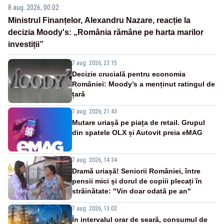
8 aug. 2026, 00:02
Ministrul Finanțelor, Alexandru Nazare, reacție la
decizia Moody's: „România rămâne pe harta marilor
investiții”
7 aug. 2026, 23:15
Decizie crucială pentru economia
României: Moody’s a menținut ratingul de
țară
7 aug. 2026, 21:43
Mutare uriașă pe piața de retail. Grupul
din spatele OLX și Autovit preia eMAG
7 aug. 2026, 14:34
Dramă uriașă! Seniorii României, între
pensii mici și dorul de copiii plecați în
străinătate: "Vin doar odată pe an"
7 aug. 2026, 13:02
În intervalul orar de seară, consumul de