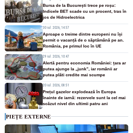
Bursa de la București trece pe roșu:
Indicele BET scade cu un procent, tras în
jos de Hidroelectrica
30 iul. 2026, 14:57
Aproape o treime dintre europeni nu își
permit o vacanță de o săptămână pe an.
România, pe primul loc în UE
29 iul. 2026, 10:47
Alertă pentru economia României: țara ar
putea ajunge la „junk”, iar românii ar
putea plăti credite mai scumpe
20 iul. 2026, 08:51
Prețul gazelor explodează în Europa
înainte de iarnă: rezervele sunt la cel mai
scăzut nivel din ultimii patru ani
PIEȚE EXTERNE