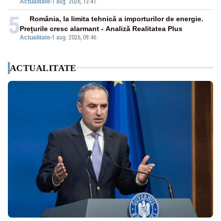
Actualitate
-
1 aug. 2026, 13:41
5
România, la limita tehnică a importurilor de energie.
Prețurile cresc alarmant - Analiză Realitatea Plus
Actualitate
-
1 aug. 2026, 09:46
ACTUALITATE