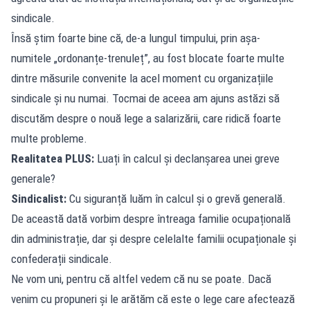
sindicale.
Însă știm foarte bine că, de-a lungul timpului, prin așa-
numitele „ordonanțe-trenuleț”, au fost blocate foarte multe
dintre măsurile convenite la acel moment cu organizațiile
sindicale și nu numai. Tocmai de aceea am ajuns astăzi să
discutăm despre o nouă lege a salarizării, care ridică foarte
multe probleme.
Realitatea PLUS:
Luați în calcul și declanșarea unei greve
generale?
Sindicalist:
Cu siguranță luăm în calcul și o grevă generală.
De această dată vorbim despre întreaga familie ocupațională
din administrație, dar și despre celelalte familii ocupaționale și
confederații sindicale.
Ne vom uni, pentru că altfel vedem că nu se poate. Dacă
venim cu propuneri și le arătăm că este o lege care afectează