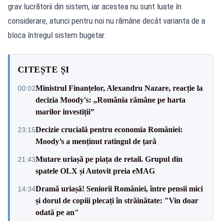
grav lucrătorii din sistem, iar acestea nu sunt luate în
considerare, atunci pentru noi nu rămâne decât varianta de a
bloca întregul sistem bugetar.
CITEȘTE ȘI
Ministrul Finanțelor, Alexandru Nazare, reacție la
00:02
decizia Moody's: „România rămâne pe harta
marilor investiții”
Decizie crucială pentru economia României:
23:15
Moody’s a menținut ratingul de țară
Mutare uriașă pe piața de retail. Grupul din
21:43
spatele OLX și Autovit preia eMAG
Dramă uriașă! Seniorii României, între pensii mici
14:34
și dorul de copiii plecați în străinătate: "Vin doar
odată pe an"