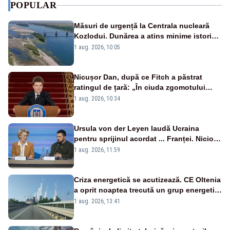
POPULAR
Măsuri de urgență la Centrala nucleară
Kozlodui. Dunărea a atins minime istorice
și în Bulgaria
1 aug. 2026, 10:05
Nicușor Dan, după ce Fitch a păstrat
ratingul de țară: „În ciuda zgomotului
politic, România funcționează”
1 aug. 2026, 10:34
Ursula von der Leyen laudă Ucraina
pentru sprijinul acordat ... Franței. Nicio
reacție privind ajutorul energetic promis
1 aug. 2026, 11:59
României
Criza energetică se acutizează. CE Oltenia
a oprit noaptea trecută un grup energetic
de la Rovinari
1 aug. 2026, 13:41