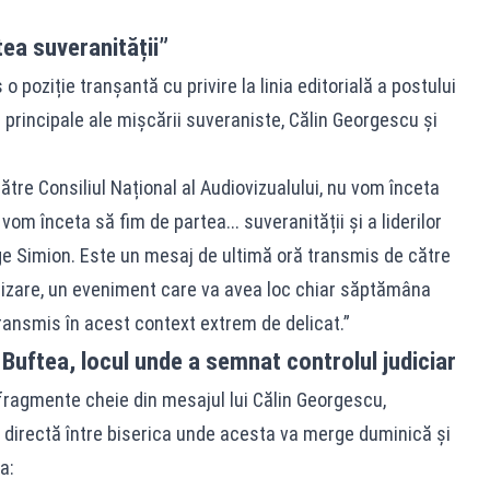
ea suveranității”
o poziție tranșantă cu privire la linia editorială a postului
e principale ale mișcării suveraniste, Călin Georgescu și
ătre Consiliul Național al Audiovizualului, nu vom înceta
om înceta să fim de partea... suveranității și a liderilor
ge Simion. Este un mesaj de ultimă oră transmis de către
lizare, un eveniment care va avea loc chiar săptămâna
ransmis în acest context extrem de delicat.”
 Buftea, locul unde a semnat controlul judiciar
e fragmente cheie din mesajul lui Călin Georgescu,
ă directă între biserica unde acesta va merge duminică și
a: