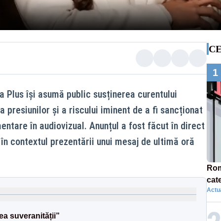
CE
1
a Plus își asumă public susținerea curentului
 presiunilor și a riscului iminent de a fi sancționat
entare în audiovizual. Anunțul a fost făcut în direct
 în contextul prezentării unui mesaj de ultimă oră
Româ
cat
Actua
men
ea suveranității”