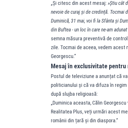
„Și citesc din acest mesaj:
»Știu cât 
nevoie de curaj și de credință. Tocmai d
Duminică, 31 mai, voi fi la Sfânta și D
din Buftea - un loc în care ne-am adunat 
semna măsura preventivă de control j
zile. Tocmai de aceea, vedem acest m
Georgescu.”
Mesaj în exclusivitate pentru 
Postul de televiziune a anunțat că v
politicianului și că va difuza în regi
după slujba religioasă:
„Duminica aceasta, Călin Georgescu va 
Realitatea Plus, veți urmări acest me
românii din țară și din diaspora.”