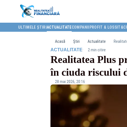
ULTIMELE ȘTIRI
ACTUALITATE
COMPANII
PROFIT & LOSS
IT&C
Acasă
Știri
Actualitate
Realitat
·
ACTUALITATE
2 min citire
Realitatea Plus pr
în ciuda riscului
28 mai 2026, 20:16