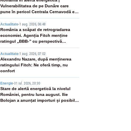
2
România în alertă energetică |
Vulnerabilitatea de pe Dunăre care
pune în pericol Centrala Cernavodă era
cunoscută de pe vremea lui Ceaușescu
3
Actualitate
-
1 aug. 2026, 06:48
România a scăpat de retrogradarea
economiei. Agenția Fitch menține
ratingul „BBB-” cu perspectivă
negativă
4
Actualitate
-
1 aug. 2026, 07:02
Alexandru Nazare, după menținerea
ratingului Fitch: Ne oferă timp, nu
confort
5
Energie
-
31 iul. 2026, 20:30
Stare de alertă energetică la nivelul
României, pentru luna august. Ilie
Bolojan a anunțat importuri și posibile
restricții – VIDEO