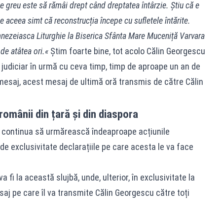
de greu este să rămâi drept când dreptatea întârzie. Știu că e
e aceea simt că reconstrucția începe cu sufletele întărite.
umnezeiasca Liturghie la Biserica Sfânta Mare Muceniță Varvara
de atâtea ori.«
Știm foarte bine, tot acolo Călin Georgescu
udiciar în urmă cu ceva timp, timp de aproape un an de
esaj, acest mesaj de ultimă oră transmis de către Călin
românii din țară și din diaspora
a continua să urmărească îndeaproape acțiunile
m de exclusivitate declarațiile pe care acesta le va face
fi la această slujbă, unde, ulterior, în exclusivitate la
saj pe care îl va transmite Călin Georgescu către toți