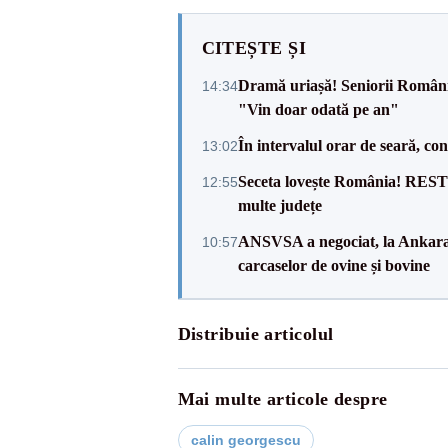
CITEȘTE ȘI
Dramă uriașă! Seniorii României,
14:34
"Vin doar odată pe an"
În intervalul orar de seară, c
13:02
Seceta lovește România! RESTR
12:55
multe județe
ANSVSA a negociat, la Ankara, 
10:57
carcaselor de ovine și bovine
Distribuie articolul
Mai multe articole despre
calin georgescu