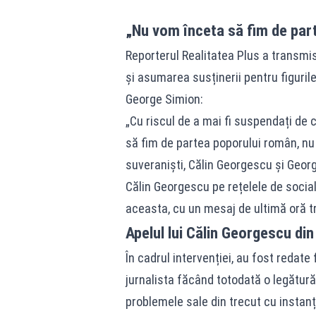
„Nu vom înceta să fim de part
Reporterul Realitatea Plus a transmis 
și asumarea susținerii pentru figuril
George Simion:
„Cu riscul de a mai fi suspendați de c
să fim de partea poporului român, nu v
suveraniști, Călin Georgescu și Geor
Călin Georgescu pe rețelele de socia
aceasta, cu un mesaj de ultimă oră t
Apelul lui Călin Georgescu din
În cadrul intervenției, au fost redat
jurnalista făcând totodată o legătur
problemele sale din trecut cu instanț