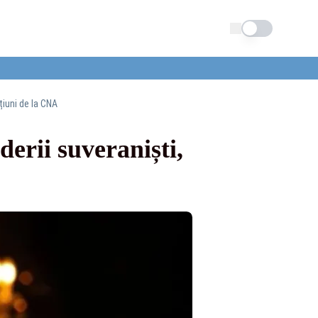
Schimba tema
țiuni de la CNA
derii suveraniști,