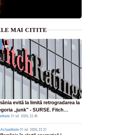
LE MAI CITITE
nia evită la limită retrogradarea la
egoria „junk” - SURSE. Fitch
litate
·
31 iul. 2026, 22:45
ține ratingul BBB-
Actualitate
-
31 iul. 2026, 23:31