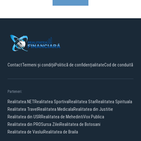
Contact
Termeni și condiții
Politică de confidențialitate
Cod de conduită
Parteneri:
Realitatea.NET
Realitatea Sportiva
Realitatea Star
Realitatea Spirituala
Realitatea Travel
Realitatea Medicala
Realitatea din Justitie
Realitatea din USR
Realitatea de Mehedinti
Vox Publica
Realitatea din PRO
Sursa Zilei
Realitatea de Botosani
Realitatea de Vaslui
Realitatea de Braila