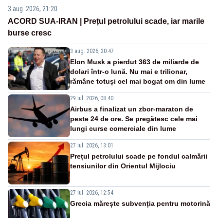
3 aug. 2026, 21:20
ACORD SUA-IRAN | Prețul petrolului scade, iar marile
burse cresc
3 aug. 2026, 20:47
Elon Musk a pierdut 363 de miliarde de
dolari într-o lună. Nu mai e trilionar,
rămâne totuși cel mai bogat om din lume
29 iul. 2026, 08:40
Airbus a finalizat un zbor-maraton de
peste 24 de ore. Se pregătesc cele mai
lungi curse comerciale din lume
27 iul. 2026, 13:01
Prețul petrolului scade pe fondul calmării
tensiunilor din Orientul Mijlociu
27 iul. 2026, 12:54
Grecia mărește subvenția pentru motorină