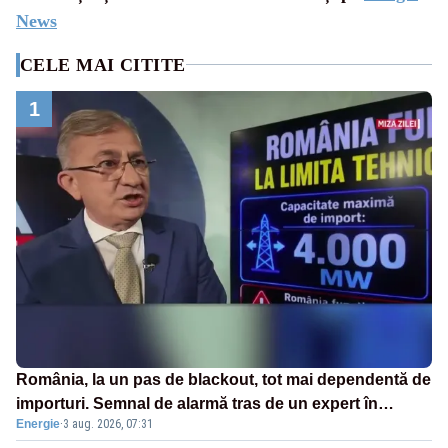
News
CELE MAI CITITE
1
România, la un pas de blackout, tot mai dependentă de
importuri. Semnal de alarmă tras de un expert în
Energie
·
3 aug. 2026, 07:31
energie