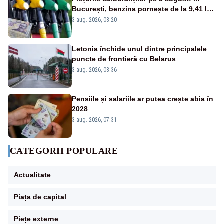
București, benzina pornește de la 9,41 lei,
iar motorina de la 10,57 lei pe litru
3 aug. 2026, 08:20
Letonia închide unul dintre principalele
puncte de frontieră cu Belarus
3 aug. 2026, 08:36
Pensiile și salariile ar putea crește abia în
2028
3 aug. 2026, 07:31
CATEGORII POPULARE
Actualitate
Piața de capital
Piețe externe