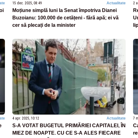
ate
15 dec. 2025, 08:49
Actualitate
2 a
oi
Moțiune simplă luni la Senat împotriva Dianei
Re
Buzoianu: 100.000 de cetățeni - fără apă; ei vă
Un
cer să plecați de la minister
li
ate
4 apr. 2025, 10:12
Actualitate
7 m
e
S-A VOTAT BUGETUL PRIMĂRIEI CAPITALEI, ÎN
Ca
MIEZ DE NOAPTE. CU CE S-A ALES FIECARE
re