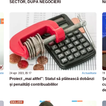
SECTOR, DUPĂ NEGOCIERI
N
ate
24 apr. 2023, 05:17
Actualitate
19 
Proiect „mai altfel”: Statul să plătească dobânzi
Șe
și penalități contribuabililor
c
de