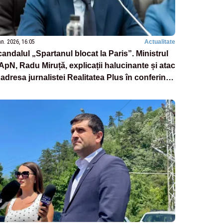
an. 2026, 16:05
Actualitate
andalul „Spartanul blocat la Paris”. Ministrul
pN, Radu Miruță, explicații halucinante și atac
 adresa jurnalistei Realitatea Plus în conferința
e presă – VIDEO