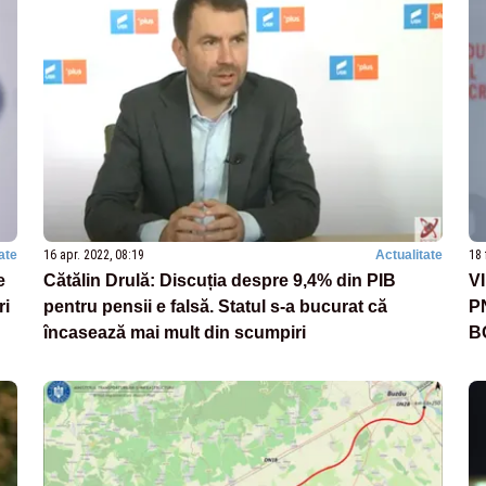
ate
16 apr. 2022, 08:19
Actualitate
18 
e
Cătălin Drulă: Discuția despre 9,4% din PIB
VI
ri
pentru pensii e falsă. Statul s-a bucurat că
PN
încasează mai mult din scumpiri
BO