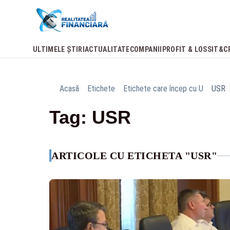
ULTIMELE ȘTIRI
ACTUALITATE
COMPANII
PROFIT & LOSS
IT&C
Acasă
Etichete
Etichete care încep cu U
USR
Tag: USR
ARTICOLE CU ETICHETA "USR"