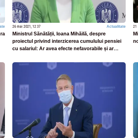
ate
26 mai 2021, 12:37
Actualitate
21 
ura
Ministrul Sănătății, Ioana Mihăilă, despre
Mi
proiectul privind interzicerea cumulului pensiei
no
cu salariul: Ar avea efecte nefavorabile și ar
duce la un deficit de personal medical