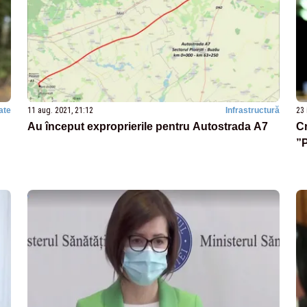
ate
11 aug. 2021, 21:12
Infrastructură
23 
Au început exproprierile pentru Autostrada A7
Cr
”P