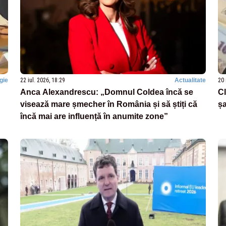
gie
22 iul. 2026, 18:29
Actualitate
20 
Anca Alexandrescu: „Domnul Coldea încă se
Cl
visează mare șmecher în România și să știți că
șa
încă mai are influență în anumite zone”