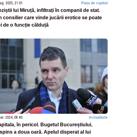
ug. 2025, 21:01
Piața de capital
ziștii lui Miruță, infiltrați în companii de stat.
 consilier care vinde jucării erotice se poate
pi de o funcție călduță
ar. 2024, 08:40
Actualitate
pitala, în pericol. Bugetul Bucureștiului,
spins a doua oară. Apelul disperat al lui