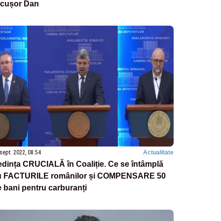
icușor Dan
sept. 2022, 08:54
Actualitate
dința CRUCIALĂ în Coaliție. Ce se întâmplă
u FACTURILE românilor și COMPENSARE 50
 bani pentru carburanți