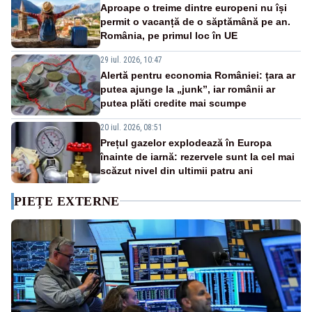
Aproape o treime dintre europeni nu își
permit o vacanță de o săptămână pe an.
România, pe primul loc în UE
29 iul. 2026, 10:47
Alertă pentru economia României: țara ar
putea ajunge la „junk”, iar românii ar
putea plăti credite mai scumpe
20 iul. 2026, 08:51
Prețul gazelor explodează în Europa
înainte de iarnă: rezervele sunt la cel mai
scăzut nivel din ultimii patru ani
PIEȚE EXTERNE