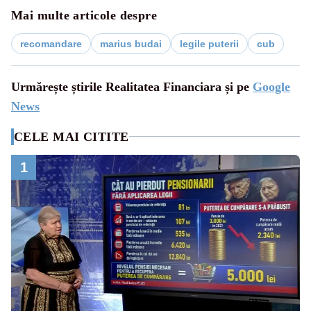
Mai multe articole despre
recomandare
marius budai
legile puterii
cub
Urmărește știrile Realitatea Financiara și pe
Google
News
CELE MAI CITITE
1