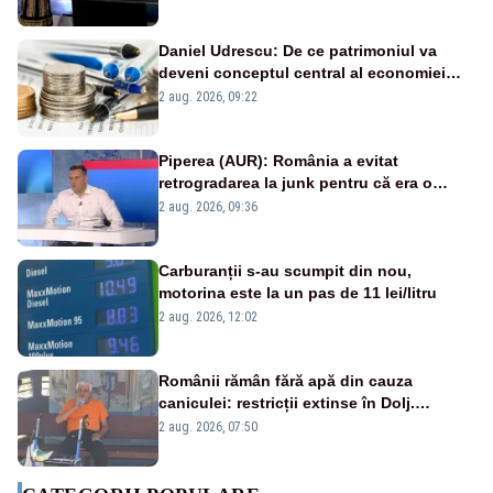
Daniel Udrescu: De ce patrimoniul va
deveni conceptul central al economiei
viitoare?
2 aug. 2026, 09:22
Piperea (AUR): România a evitat
retrogradarea la junk pentru că era o
catastrofă pentru bănci și fondurile de
2 aug. 2026, 09:36
pensii
Carburanții s-au scumpit din nou,
motorina este la un pas de 11 lei/litru
2 aug. 2026, 12:02
Românii rămân fără apă din cauza
caniculei: restricții extinse în Dolj.
Oamenii au „cu program la robinet”
2 aug. 2026, 07:50