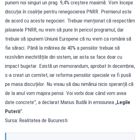
punem noi singuri un prag 9,4% creștere maximă. Vom începe
discuția în coaliție pentru renegocierea PNRR. Premierul este
de acord cu aceste negocieri. Trebuie menționat că respectăm
jaloanele PNRR, nu vrem să pune în pericol programul, dar
trebuie să spunem Uniunii Europene că nu vrem ca românii să
fie săraci. Până la mărirea de 40% a pensiilor trebuie să
rezolvăm inechitățile din sistem, iar asta se face doar cu
impact bugetar. Există un memorandum, aprobat în decembrie,
s-a creat un comitet, iar reforma pensiilor speciale va fi pusă
pe masa discuțiilor. Nu vreau să dau nimănui nicio speranță că
de la anul vom majora pensii. Voi vorbi doar când vom avea
date concrete”, a declarat Marius Budăi în emisiunea „
Legile
Puterii
”.
Sursa: Realitatea de Bucuresti