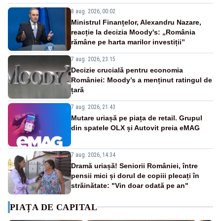
8 aug. 2026, 00:02
Ministrul Finanțelor, Alexandru Nazare,
reacție la decizia Moody's: „România
rămâne pe harta marilor investiții”
7 aug. 2026, 23:15
Decizie crucială pentru economia
României: Moody’s a menținut ratingul de
țară
7 aug. 2026, 21:43
Mutare uriașă pe piața de retail. Grupul
din spatele OLX și Autovit preia eMAG
7 aug. 2026, 14:34
Dramă uriașă! Seniorii României, între
pensii mici și dorul de copiii plecați în
străinătate: "Vin doar odată pe an"
PIAȚA DE CAPITAL