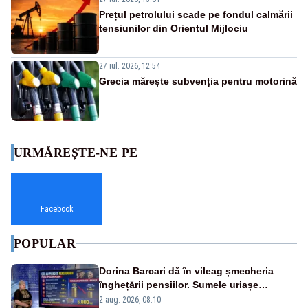
Prețul petrolului scade pe fondul calmării
tensiunilor din Orientul Mijlociu
27 iul. 2026, 12:54
Grecia mărește subvenția pentru motorină
URMĂREȘTE-NE PE
Facebook
POPULAR
Dorina Barcari dă în vileag șmecheria
înghețării pensiilor. Sumele uriașe
pierdute de fiecare român
2 aug. 2026, 08:10