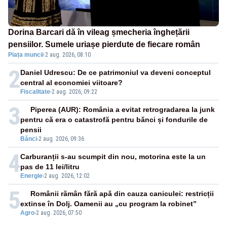
Dorina Barcari dă în vileag șmecheria înghețării
pensiilor. Sumele uriașe pierdute de fiecare român
Piața muncii
·
2 aug. 2026, 08:10
2
Daniel Udrescu: De ce patrimoniul va deveni conceptul
central al economiei viitoare?
Fiscalitate
-
2 aug. 2026, 09:22
3
Piperea (AUR): România a evitat retrogradarea la junk
pentru că era o catastrofă pentru bănci și fondurile de
pensii
Bănci
-
2 aug. 2026, 09:36
4
Carburanții s-au scumpit din nou, motorina este la un
pas de 11 lei/litru
Energie
-
2 aug. 2026, 12:02
5
Românii rămân fără apă din cauza caniculei: restricții
extinse în Dolj. Oamenii au „cu program la robinet”
Agro
-
2 aug. 2026, 07:50