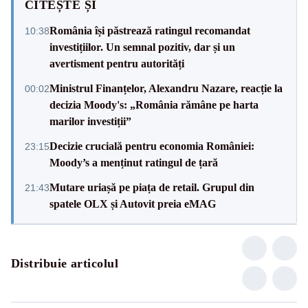
CITEȘTE ȘI
România își păstrează ratingul recomandat
10:38
investițiilor. Un semnal pozitiv, dar și un
avertisment pentru autorități
Ministrul Finanțelor, Alexandru Nazare, reacție la
00:02
decizia Moody's: „România rămâne pe harta
marilor investiții”
Decizie crucială pentru economia României:
23:15
Moody’s a menținut ratingul de țară
Mutare uriașă pe piața de retail. Grupul din
21:43
spatele OLX și Autovit preia eMAG
Distribuie articolul