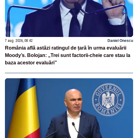
7 aug. 2026, 08:42
Daniel Onescu
România află astăzi ratingul de țară în urma evaluării
Moody’s. Bolojan: „Trei sunt factorii-cheie care stau la
baza acestor evaluări”