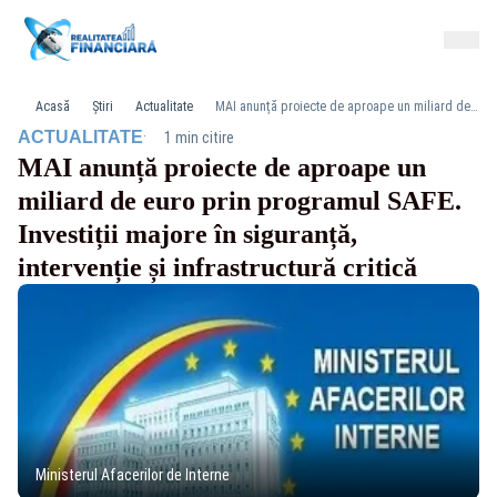
Acasă
Știri
Actualitate
MAI anunță proiecte de aproape un miliard de euro prin programul SAFE. Investiții majore în siguranță, intervenție și infrastructură critică
·
ACTUALITATE
1 min citire
MAI anunță proiecte de aproape un
miliard de euro prin programul SAFE.
Investiții majore în siguranță,
intervenție și infrastructură critică
Ministerul Afacerilor de Interne