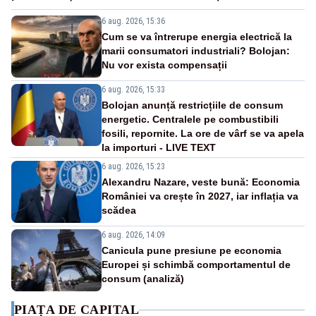
6 aug. 2026, 15:36
Cum se va întrerupe energia electrică la
marii consumatori industriali? Bolojan:
Nu vor exista compensații
6 aug. 2026, 15:33
Bolojan anunță restricțiile de consum
energetic. Centralele pe combustibili
fosili, repornite. La ore de vârf se va apela
la importuri - LIVE TEXT
6 aug. 2026, 15:23
Alexandru Nazare, veste bună: Economia
României va crește în 2027, iar inflația va
scădea
6 aug. 2026, 14:09
Canicula pune presiune pe economia
Europei și schimbă comportamentul de
consum (analiză)
PIAȚA DE CAPITAL