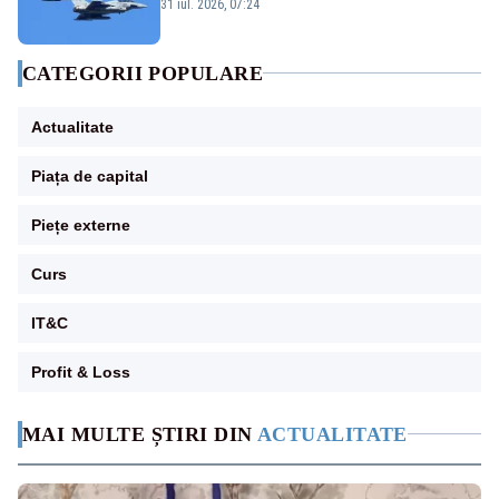
Eurofighter britanice au fost ridicate de la
31 iul. 2026, 07:24
sol
CATEGORII POPULARE
Actualitate
Piața de capital
Piețe externe
Curs
IT&C
Profit & Loss
MAI MULTE ȘTIRI DIN
ACTUALITATE