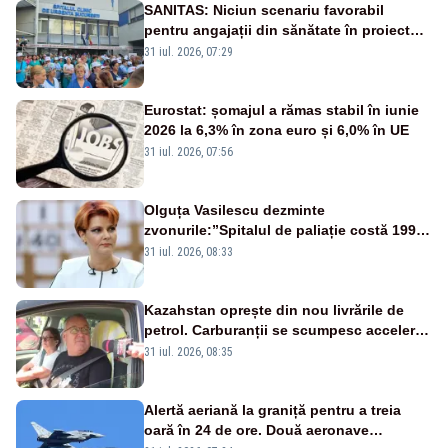
SANITAS: Niciun scenariu favorabil
pentru angajații din sănătate în proiectul
Legii salarizării
31 iul. 2026, 07:29
Eurostat: șomajul a rămas stabil în iunie
2026 la 6,3% în zona euro și 6,0% în UE
31 iul. 2026, 07:56
Olguța Vasilescu dezminte
zvonurile:”Spitalul de paliație costă 199
de milioane de euro, nu 500 de milioane”
31 iul. 2026, 08:33
Kazahstan oprește din nou livrările de
petrol. Carburanții se scumpesc accelerat,
iar românii plătesc nota de plată
31 iul. 2026, 08:35
Alertă aeriană la graniță pentru a treia
oară în 24 de ore. Două aeronave