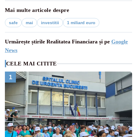
Mai multe articole despre
safe
mai
investitii
1 miliard euro
Urmărește știrile Realitatea Financiara și pe
Google
News
CELE MAI CITITE
1