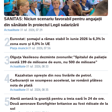
SANITAS: Niciun scenariu favorabil pentru angajații
din sănătate în proiectul Legii salarizării
Actualitate
·
31 iul. 2026, 07:29
2
Eurostat: șomajul a rămas stabil în iunie 2026 la 6,3% în
zona euro și 6,0% în UE
Piața muncii
-
31 iul. 2026, 07:56
3
Olguța Vasilescu dezminte zvonurile:”Spitalul de paliație
costă 199 de milioane de euro, nu 500 de milioane”
Actualitate
-
31 iul. 2026, 08:33
4
Kazahstan oprește din nou livrările de petrol.
Carburanții se scumpesc accelerat, iar românii plătesc
nota de plată
Actualitate
-
31 iul. 2026, 08:35
5
Alertă aeriană la graniță pentru a treia oară în 24 de ore.
Două aeronave Eurofighter britanice au fost ridicate de la
sol