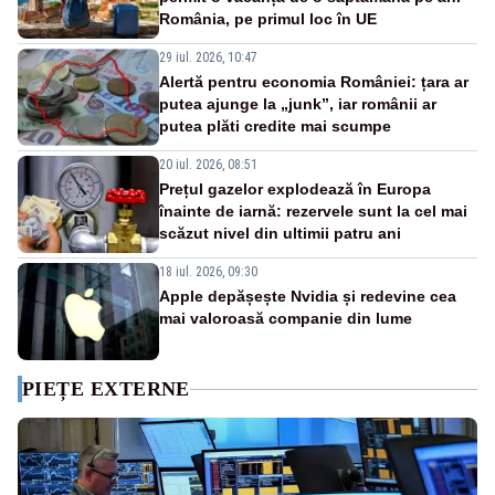
România, pe primul loc în UE
29 iul. 2026, 10:47
Alertă pentru economia României: țara ar
putea ajunge la „junk”, iar românii ar
putea plăti credite mai scumpe
20 iul. 2026, 08:51
Prețul gazelor explodează în Europa
înainte de iarnă: rezervele sunt la cel mai
scăzut nivel din ultimii patru ani
18 iul. 2026, 09:30
Apple depășește Nvidia și redevine cea
mai valoroasă companie din lume
PIEȚE EXTERNE