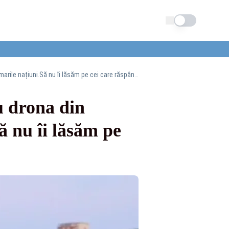
Schimba tema
George Simion rupe tăcerea după incidentul cu drona din Galați: ”Suntem în contact cu marile națiuni.Să nu îi lăsăm pe cei care răspândesc frica să câștige” -VIDEO
u drona din
ă nu îi lăsăm pe