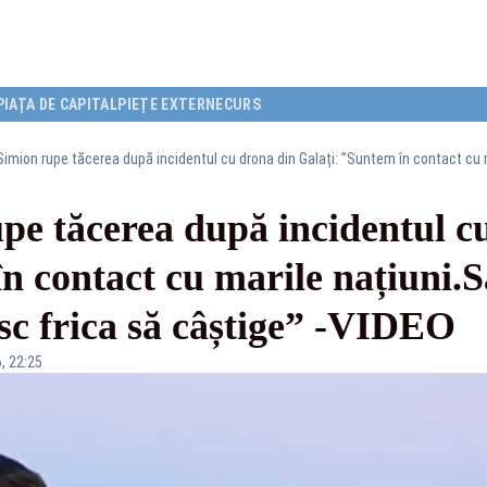
PIAȚA DE CAPITAL
PIEȚE EXTERNE
CURS
pe tăcerea după incidentul c
n contact cu marile națiuni.S
sc frica să câștige” -VIDEO
, 22:25