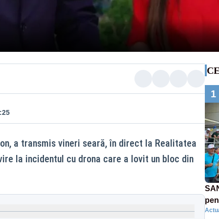
CE
1
:25
, a transmis vineri seară, în direct la Realitatea
ire la incidentul cu drona care a lovit un bloc din
SAN
pent
Actua
proi