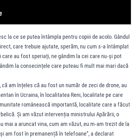
esc la ce se putea întâmpla pentru copiii de acolo. Gândul
irect, care trebuie ajutate, sperăm, nu cum s-a întâmplat
 care au fost speriați, ne gândim la cei care nu-și pot
 gândim la consecințele care puteau fi mult mai mari dacă
 că am înțeles că au fost un număr de zeci de drone, au
tan în Ucraina, în localitatea Reni, localitate pe care
comunitate românească importantă, localitate care a făcut
belică. Și am văzut intervenția ministrului Apărării, o
nu mai a aruncat vina, cum am văzut, eu m-am trezit de la
 și am fost în premanență în telefoane”, a declarat