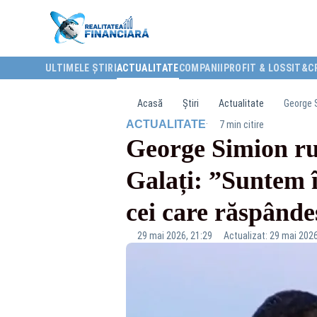
ULTIMELE ȘTIRI
ACTUALITATE
COMPANII
PROFIT & LOSS
IT&C
Acasă
Știri
Actualitate
·
ACTUALITATE
7 min citire
George Simion ru
Galați: ”Suntem î
cei care răspânde
29 mai 2026, 21:29
Actualizat: 29 mai 2026