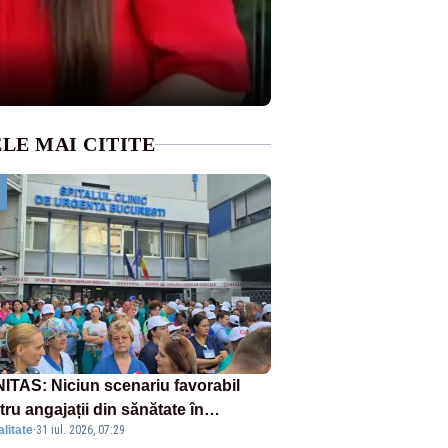
LE MAI CITITE
ITAS: Niciun scenariu favorabil
ru angajații din sănătate în
litate
·
31 iul. 2026, 07:29
ectul Legii salarizării