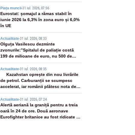
2
Piața muncii
-
31 iul. 2026, 07:56
Eurostat: șomajul a rămas stabil în
iunie 2026 la 6,3% în zona euro și 6,0%
în UE
3
Actualitate
-
31 iul. 2026, 08:33
Olguța Vasilescu dezminte
zvonurile:”Spitalul de paliație costă
199 de milioane de euro, nu 500 de
milioane”
4
Actualitate
-
31 iul. 2026, 08:35
Kazahstan oprește din nou livrările
de petrol. Carburanții se scumpesc
accelerat, iar românii plătesc nota de
plată
5
Actualitate
-
31 iul. 2026, 07:24
Alertă aeriană la graniță pentru a treia
oară în 24 de ore. Două aeronave
Eurofighter britanice au fost ridicate de
la sol