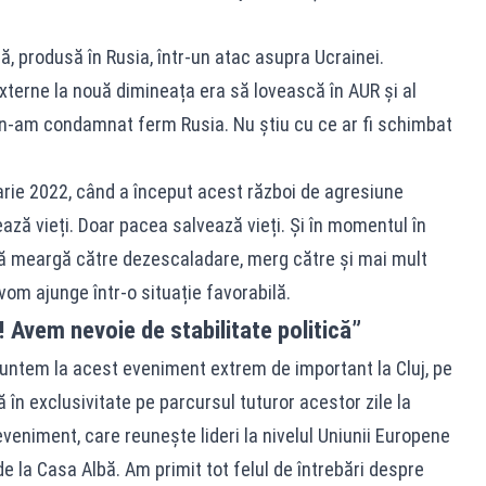
ă, produsă în Rusia, într-un atac asupra Ucrainei.
xterne la nouă dimineața era să lovească în AUR și al
 n-am condamnat ferm Rusia. Nu știu cu ce ar fi schimbat
ie 2022, când a început acest război de agresiune
ează vieți. Doar pacea salvează vieți. Și în momentul în
 să meargă către dezescaladare, merg către și mai mult
om ajunge într-o situație favorabilă.
! Avem nevoie de stabilitate politică”
untem la acest eveniment extrem de important la Cluj, pe
ă în exclusivitate pe parcursul tuturor acestor zile la
eniment, care reunește lideri la nivelul Uniunii Europene
 de la Casa Albă. Am primit tot felul de întrebări despre