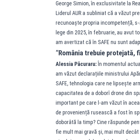
George Simion, în exclusivitate la Re
Liderul AUR a subliniat că a văzut pr
recunoaște propria incompetență, s-au
lege din 2025, în februarie, au avut t
am avertizat că în SAFE nu sunt adap
”România trebuie protejată, f
Alessia Păcuraru:
În momentul actua
am văzut declarațiile ministrului Ap
SAFE, tehnologia care ne lipsește ar
capacitatea de a doborî drone din s
important pe care l-am văzut în aceas
de proveniență rusească a fost în sp
doborâtă la timp? Cine răspunde pentr
fie mult mai gravă și, mai mult decât