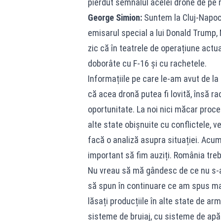
pierdut semnalul acelei drone de pe
George Simion:
Suntem la Cluj-Napoc
emisarul special a lui Donald Trump,
zic că în teatrele de operațiune actu
doborâte cu F-16 și cu rachetele.
Informațiile pe care le-am avut de la 
că acea dronă putea fi lovită, însă ra
oportunitate. La noi nici măcar proce
alte state obișnuite cu conflictele, vez
facă o analiză asupra situației. Acu
important să fim auziți. România treb
Nu vreau să mă gândesc de ce nu s-a 
să spun în continuare ce am spus mai
lăsați producțiile în alte state de 
sisteme de bruiaj, cu sisteme de apăr