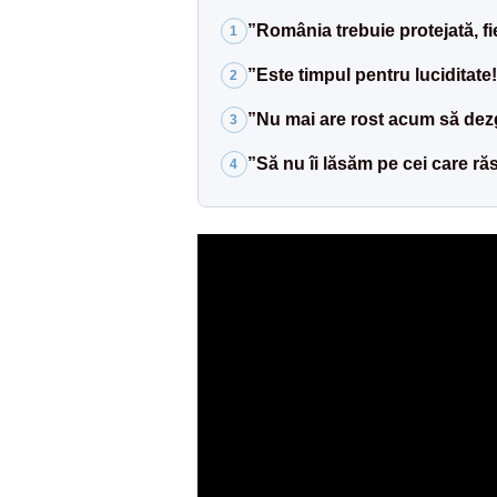
”România trebuie protejată, f
1
”Este timpul pentru luciditate!
2
”Nu mai are rost acum să dezg
3
”Să nu îi lăsăm pe cei care ră
4