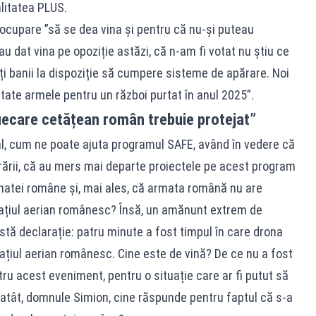
alitatea PLUS.
eocupare ”să se dea vina și pentru că nu-și puteau
 dat vina pe opoziție astăzi, că n-am fi votat nu știu ce
oți banii la dispoziție să cumpere sisteme de apărare. Noi
tate armele pentru un război purtat în anul 2025”.
iecare cetățean român trebuie protejat”
l, cum ne poate ajuta programul SAFE, având în vedere că
ărării, că au mers mai departe proiectele pe acest program
matei române și, mai ales, că armata română nu are
pațiul aerian românesc? Însă, un amănunt extrem de
tă declarație: patru minute a fost timpul în care drona
ațiul aerian românesc. Cine este de vină? De ce nu a fost
u acest eveniment, pentru o situație care ar fi putut să
 atât, domnule Simion, cine răspunde pentru faptul că s-a