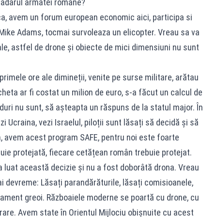
 radarul armatei române?
a, avem un forum european economic aici, participa si
 Mike Adams, tocmai survoleaza un elicopter. Vreau sa va
ale, astfel de drone și obiecte de mici dimensiuni nu sunt
primele ore ale dimineții, venite pe surse militare, arătau
cheta ar fi costat un milion de euro, s-a făcut un calcul de
duri nu sunt, să așteapta un răspuns de la statul major. În
i Ucraina, vezi Israelul, piloții sunt lăsați să decidă și să
m, avem acest program SAFE, pentru noi este foarte
uie protejată, fiecare cetățean român trebuie protejat.
luat această decizie și nu a fost doborâtă drona. Vreau
 devreme: Lăsați parandărăturile, lăsați comisioanele,
armament greoi. Războaiele moderne se poartă cu drone, cu
are. Avem state în Orientul Mijlociu obișnuite cu acest