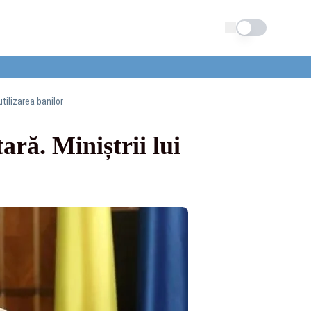
Schimba tema
utilizarea banilor
ară. Miniștrii lui