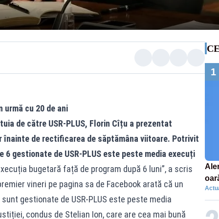
CE
1
n urmă cu 20 de ani
estuia de către USR-PLUS, Florin Cîțu a prezentat
 înainte de rectificarea de săptămâna viitoare. Potrivit
cele 6 gestionate de USR-PLUS este peste media execuți
Aler
xecuția bugetară față de program după 6 luni”, a scris
oar
premier vineri pe pagina sa de Facebook arată că un
Actua
Euro
re sunt gestionate de USR-PLUS este peste media
la s
ustiției, condus de Stelian Ion, care are cea mai bună