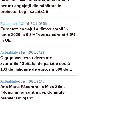
2
SANITAS: Niciun scenariu favorabil
pentru angajații din sănătate în
proiectul Legii salarizării
3
Piața muncii
-
31 iul. 2026, 07:56
Eurostat: șomajul a rămas stabil în
iunie 2026 la 6,3% în zona euro și 6,0%
în UE
4
Actualitate
-
31 iul. 2026, 08:33
Olguța Vasilescu dezminte
zvonurile:”Spitalul de paliație costă
199 de milioane de euro, nu 500 de
milioane”
5
Actualitate
-
30 iul. 2026, 22:15
Ana Maria Păcuraru, la Miza Zilei:
”Românii nu sunt naivi, domnule
premier Bolojan”