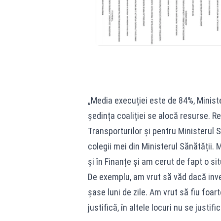
„Media execuției este de 84%, Minist
ședința coaliției se alocă resurse. R
Transporturilor și pentru Ministerul 
colegii mei din Ministerul Sănătății. 
și în Finanțe și am cerut de fapt o si
De exemplu, am vrut să văd dacă inves
șase luni de zile. Am vrut să fiu foa
justifică, în altele locuri nu se justi