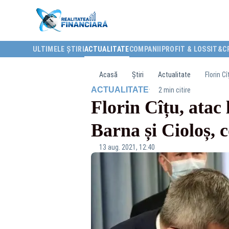
ULTIMELE ȘTIRI
ACTUALITATE
COMPANII
PROFIT & LOSS
IT&C
Acasă
Știri
Actualitate
Florin C
·
ACTUALITATE
2 min citire
Florin Cîțu, atac
Barna și Cioloș, c
13 aug. 2021, 12:40