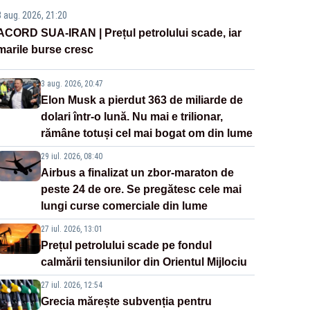
3 aug. 2026, 21:20
ACORD SUA-IRAN | Prețul petrolului scade, iar
marile burse cresc
3 aug. 2026, 20:47
Elon Musk a pierdut 363 de miliarde de
dolari într-o lună. Nu mai e trilionar,
rămâne totuși cel mai bogat om din lume
29 iul. 2026, 08:40
Airbus a finalizat un zbor-maraton de
peste 24 de ore. Se pregătesc cele mai
lungi curse comerciale din lume
27 iul. 2026, 13:01
Prețul petrolului scade pe fondul
calmării tensiunilor din Orientul Mijlociu
27 iul. 2026, 12:54
Grecia mărește subvenția pentru