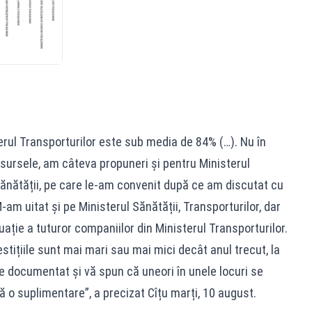
erul Transporturilor este sub media de 84% (…). Nu în
esursele, am câteva propuneri și pentru Ministerul
Sănătății, pe care le-am convenit după ce am discutat cu
M-am uitat și pe Ministerul Sănătății, Transporturilor, dar
tuație a tuturor companiilor din Ministerul Transporturilor.
tițiile sunt mai mari sau mai mici decât anul trecut, la
rte documentat și vă spun că uneori în unele locuri se
fică o suplimentare”, a precizat Cîțu marți, 10 august.