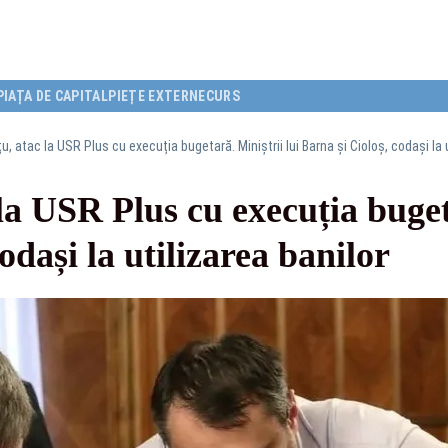
PIAȚA DE CAPITAL
PIEȚE EXTERNE
CURS
îțu, atac la USR Plus cu execuția bugetară. Miniștrii lui Barna și Cioloș, codași la 
 la USR Plus cu execuția buget
odași la utilizarea banilor