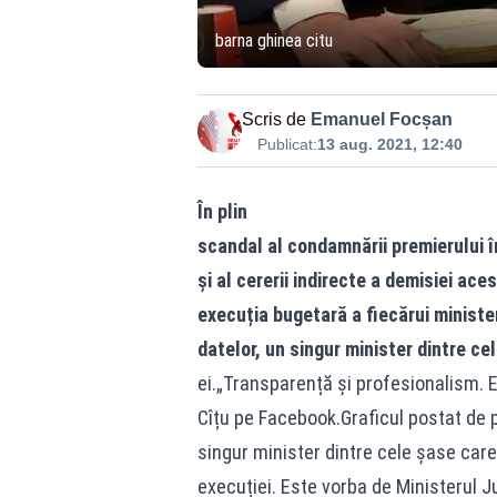
barna ghinea citu
Scris de
Emanuel Focșan
Publicat:
13 aug. 2021, 12:40
În plin
scandal al condamnării premierului î
și al cererii indirecte a demisiei ac
execuția bugetară a fiecărui minister
datelor, un singur minister dintre 
ei.„Transparență și profesionalism. E
Cîțu pe Facebook.Graficul postat de 
singur minister dintre cele șase ca
execuției. Este vorba de Ministerul J