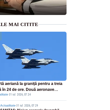
LE MAI CITITE
tă aeriană la graniță pentru a treia
ă în 24 de ore. Două aeronave
litate
·
31 iul. 2026, 07:24
fighter britanice au fost ridicate de
ol
Actualitate
-
31 iul. 2026, 07:29