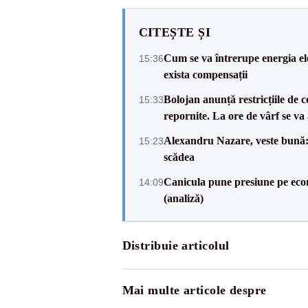
CITEȘTE ȘI
Cum se va întrerupe energia el
15:36
exista compensații
Bolojan anunță restricțiile de c
15:33
repornite. La ore de vârf se v
Alexandru Nazare, veste bună: 
15:23
scădea
Canicula pune presiune pe ec
14:09
(analiză)
Distribuie articolul
Mai multe articole despre