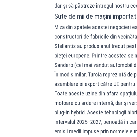
dar și să păstreze întregul nostru ec
Sute de mii de mașini importat
Miza din spatele acestei negocieri e
constructori de fabricile din vecinăt
Stellantis au produs anul trecut pest
pieței europene. Printre acestea se
Sandero (cel mai vândut automobil d
În mod similar, Turcia reprezintă de 
asamblare și export către UE pentru p
Toate aceste uzine din afara spațiul
motoare cu ardere internă, dar și vers
plug-in hybrid. Aceste tehnologii hibr
intervalul 2025–2027, perioadă în car
emisii medii impuse prin normele eur