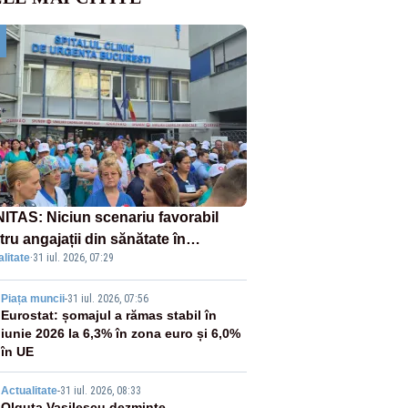
ITAS: Niciun scenariu favorabil
ru angajații din sănătate în
litate
·
31 iul. 2026, 07:29
ectul Legii salarizării
2
Piața muncii
-
31 iul. 2026, 07:56
Eurostat: șomajul a rămas stabil în
iunie 2026 la 6,3% în zona euro și 6,0%
în UE
Actualitate
-
31 iul. 2026, 08:33
Olguța Vasilescu dezminte