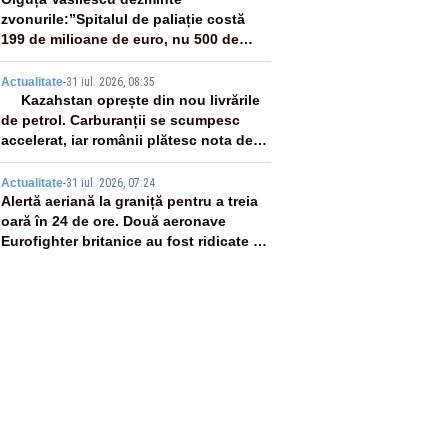
3
zvonurile:”Spitalul de paliație costă
199 de milioane de euro, nu 500 de
milioane”
4
Actualitate
-
31 iul. 2026, 08:35
Kazahstan oprește din nou livrările
de petrol. Carburanții se scumpesc
accelerat, iar românii plătesc nota de
plată
5
Actualitate
-
31 iul. 2026, 07:24
Alertă aeriană la graniță pentru a treia
oară în 24 de ore. Două aeronave
Eurofighter britanice au fost ridicate de
la sol