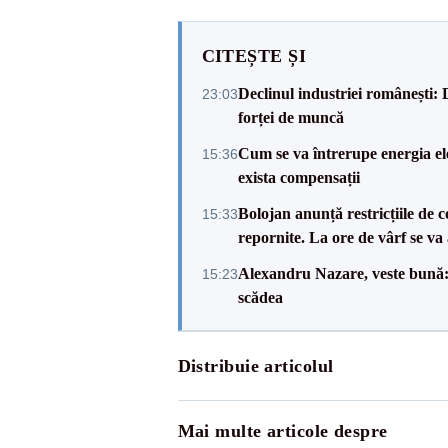
CITEȘTE ȘI
Declinul industriei românești: D
23:03
forței de muncă
Cum se va întrerupe energia el
15:36
exista compensații
Bolojan anunță restricțiile de c
15:33
repornite. La ore de vârf se v
Alexandru Nazare, veste bună: 
15:23
scădea
Distribuie articolul
Mai multe articole despre