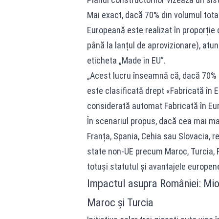
Mai exact, dacă 70% din volumul tota
Europeană este realizat în proporție
până la lanțul de aprovizionare), atu
eticheta „Made in EU”.
„Acest lucru înseamnă că, dacă 70% d
este clasificată drept «Fabricată în E
considerată automat Fabricată în Euro
În scenariul propus, dacă cea mai ma
Franța, Spania, Cehia sau Slovacia, re
state non-UE precum Maroc, Turcia, R
totuși statutul și avantajele europen
Impactul asupra României: Miove
Maroc și Turcia