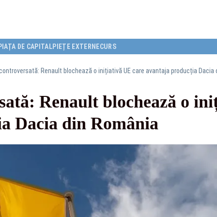
PIAȚA DE CAPITAL
PIEȚE EXTERNE
CURS
controversată: Renault blochează o inițiativă UE care avantaja producția Dacia
sată: Renault blochează o ini
ia Dacia din România