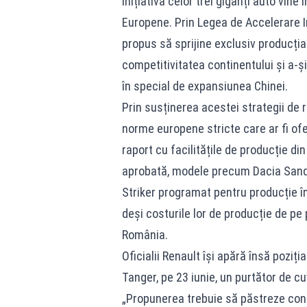
Inițiativa celor trei giganți auto vine 
Europene. Prin Legea de Accelerare In
propus să sprijine exclusiv producția
competitivitatea continentului și a-ș
în special de expansiunea Chinei.
Prin susținerea acestei strategii de 
norme europene stricte care ar fi ofer
raport cu facilitățile de producție di
aprobată, modele precum Dacia Sande
Striker programat pentru producție în 
deși costurile lor de producție de pe
România.
Oficialii Renault își apără însă poziți
Tanger, pe 23 iunie, un purtător de cu
„Propunerea trebuie să păstreze conți