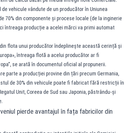
l de vehicule vândute de un producător în Uniunea
 de 70% din componente și procese locale (de la inginerie
nci întreaga producție a acelei mărci va primi automat
in flota unui producător îndeplinește această cerință și
uropa», întreaga flotă a acelui producător ar fi
pa”, se arată în documentul oficial al propunerii.
re parte a producției provine din țări precum Germania,
stul de 30% din vehicule poate fi fabricat fără restricții în
egatul Unit, Coreea de Sud sau Japonia, păstrându-și
e.
niul pierde avantajul în fața fabricilor din