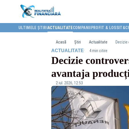
ULTIMELE ȘTIRI
ACTUALITATE
COMPANII
PROFIT & LOSS
IT&C
Acasă
Știri
Actualitate
Decizie 
·
ACTUALITATE
4 min citire
Decizie controver
avantaja producț
2 iul. 2026, 12:53