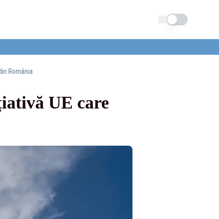
Schimba tema
 din România
țiativă UE care