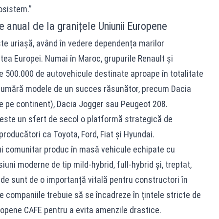
osistem.”
e anual de la granițele Uniunii Europene
ste uriașă, având în vedere dependența marilor
atea Europei. Numai în Maroc, grupurile Renault și
e 500.000 de autovehicule destinate aproape în totalitate
 numără modele de un succes răsunător, precum Dacia
e pe continent), Dacia Jogger sau Peugeot 208.
peste un sfert de secol o platformă strategică de
roducători ca Toyota, Ford, Fiat și Hyundai.
ui comunitar produc în masă vehicule echipate cu
iuni moderne de tip mild-hybrid, full-hybrid și, treptat,
ide sunt de o importanță vitală pentru constructori în
e companiile trebuie să se încadreze în țintele stricte de
opene CAFE pentru a evita amenzile drastice.