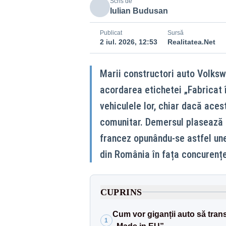
Scris de
Iulian Budusan
Publicat
Sursă
2 iul. 2026, 12:53
Realitatea.Net
Marii constructori auto Volksw
acordarea etichetei „Fabricat 
vehiculele lor, chiar dacă ace
comunitar. Demersul plasează R
francez opunându-se astfel une
din România în fața concurențe
CUPRINS
Cum vor giganții auto să tran
1