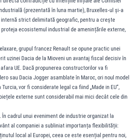
în directă contradicție cu intențiile inițiale ale Comisiei
dustrială (prezentată în luna martie), Bruxelles-ul și-a
 internă strict delimitată geografic, pentru a crește
i proteja ecosistemul industrial de amenințările externe,
relaxare, grupul francez Renault se opune practic unei
it uzinei Dacia de la Mioveni un avantaj fiscal decisiv în
n afara UE. Dacă propunerea constructorilor va fi
ro sau Dacia Jogger asamblate în Maroc, ori noul model
Turcia, vor fi considerate legal ca fiind „Made in EU”,
 piețele externe sunt considerabil mai mici decât cele din
a. În cadrul unui eveniment de industrie organizat la
vânt al companiei a subliniat importanța flexibilității:
nutul local al Europei, ceea ce este esențial pentru noi,