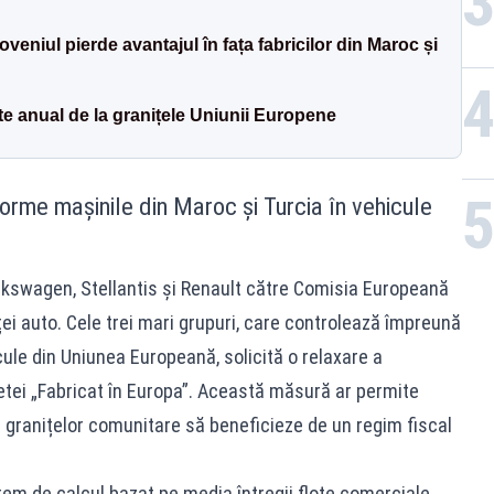
eniul pierde avantajul în fața fabricilor din Maroc și
te anual de la granițele Uniunii Europene
orme mașinile din Maroc și Turcia în vehicule
kswagen, Stellantis și Renault către Comisia Europeană
ței auto. Cele trei mari grupuri, care controlează împreună
ule din Uniunea Europeană, solicită o relaxare a
tei „Fabricat în Europa”. Această măsură ar permite
a granițelor comunitare să beneficieze de un regim fiscal
tem de calcul bazat pe media întregii flote comerciale.