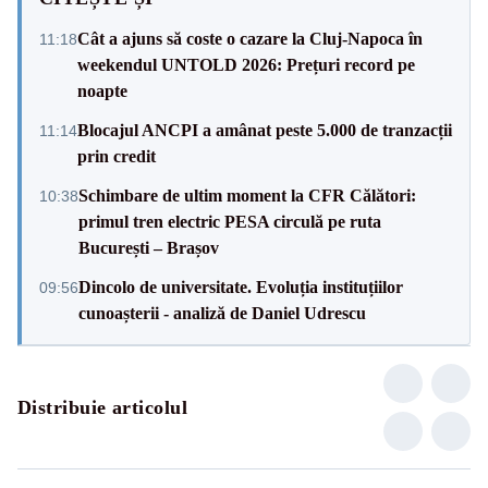
Cât a ajuns să coste o cazare la Cluj-Napoca în
11:18
weekendul UNTOLD 2026: Prețuri record pe
noapte
Blocajul ANCPI a amânat peste 5.000 de tranzacții
11:14
prin credit
Schimbare de ultim moment la CFR Călători:
10:38
primul tren electric PESA circulă pe ruta
București – Brașov
Dincolo de universitate. Evoluția instituțiilor
09:56
cunoașterii - analiză de Daniel Udrescu
Distribuie articolul