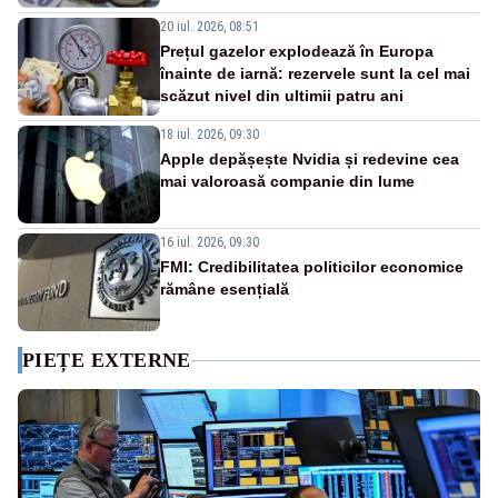
20 iul. 2026, 08:51
Prețul gazelor explodează în Europa
înainte de iarnă: rezervele sunt la cel mai
scăzut nivel din ultimii patru ani
18 iul. 2026, 09:30
Apple depășește Nvidia și redevine cea
mai valoroasă companie din lume
16 iul. 2026, 09:30
FMI: Credibilitatea politicilor economice
rămâne esențială
PIEȚE EXTERNE