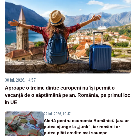
30 iul. 2026, 14:57
Aproape o treime dintre europeni nu își permit o
vacanță de o săptămână pe an. România, pe primul loc
în UE
29 iul. 2026, 10:47
Alertă pentru economia României: țara ar
putea ajunge la „junk”, iar românii ar
putea plăti credite mai scumpe