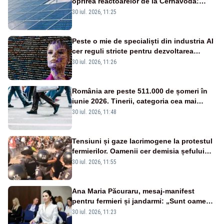
oprirea reactoarelor de la Cernavodă:
România are nevoie de energie
30 iul. 2026, 11:25
Peste o mie de specialiști din industria AI
cer reguli stricte pentru dezvoltarea
inteligenței artificiale
30 iul. 2026, 11:26
România are peste 511.000 de șomeri în
iunie 2026. Tinerii, categoria cea mai
afectată
30 iul. 2026, 11:48
Tensiuni și gaze lacrimogene la protestul
fermierilor. Oamenii cer demisia șefului
ANSVSA și s-au mutat în Piața Victoria–
30 iul. 2026, 11:55
LIVE TEXT
Ana Maria Păcuraru, mesaj-manifest
pentru fermieri și jandarmi: „Sunt oameni
disperați, nu sunt răufăcători”
30 iul. 2026, 11:23