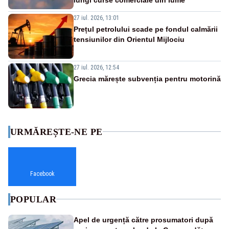
27 iul. 2026, 13:01
Prețul petrolului scade pe fondul calmării
tensiunilor din Orientul Mijlociu
27 iul. 2026, 12:54
Grecia mărește subvenția pentru motorină
URMĂREȘTE-NE PE
Facebook
POPULAR
Apel de urgență către prosumatori după