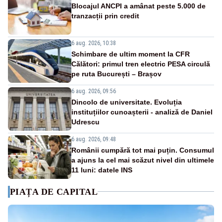
Blocajul ANCPI a amânat peste 5.000 de
tranzacții prin credit
6 aug. 2026, 10:38
Schimbare de ultim moment la CFR
Călători: primul tren electric PESA circulă
pe ruta București – Brașov
6 aug. 2026, 09:56
Dincolo de universitate. Evoluția
instituțiilor cunoașterii - analiză de Daniel
Udrescu
6 aug. 2026, 09:48
Românii cumpără tot mai puțin. Consumul
a ajuns la cel mai scăzut nivel din ultimele
11 luni: datele INS
PIAȚA DE CAPITAL