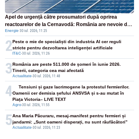
Apel de urgență către prosumatori după oprirea
reactoarelor de la Cernavodă: România are nevoie de
Energie
·
30 iul. 2026, 11:25
energie
2
Peste o mie de specialiști din industria AI cer reguli
stricte pentru dezvoltarea inteligenței artificiale
IT&C
-
30 iul. 2026, 11:26
3
România are peste 511.000 de șomeri în iunie 2026.
Tinerii, categoria cea mai afectată
Actualitate
-
30 iul. 2026, 11:48
4
Tensiuni și gaze lacrimogene la protestul fermierilor.
Oamenii cer demisia șefului ANSVSA și s-au mutat în
Piața Victoria– LIVE TEXT
Agro
-
30 iul. 2026, 11:55
5
Ana Maria Păcuraru, mesaj-manifest pentru fermieri și
jandarmi: „Sunt oameni disperați, nu sunt răufăcători”
Actualitate
-
30 iul. 2026, 11:23