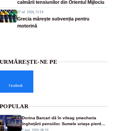
calmării tensiunilor din Orientul Mijlociu
27 iul. 2026, 12:54
Grecia mărește subvenția pentru
motorină
URMĂREȘTE-NE PE
Facebook
POPULAR
Dorina Barcari dă în vileag șmecheria
înghețării pensiilor. Sumele uriașe pierdute
de fiecare român
2 aug. 2026, 08:10