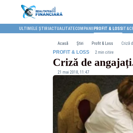
ULTIMELE ȘTIRI
ACTUALITATE
COMPANII
PROFIT & LOSS
IT&C
Acasă
Știri
Profit & Loss
Criză d
·
PROFIT & LOSS
2 min citire
Criză de angajați
21 mai 2018, 11:47