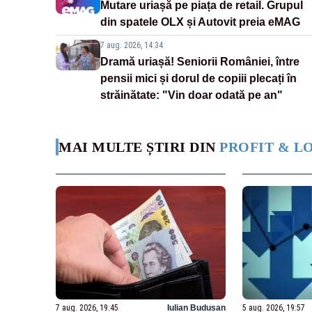
Mutare uriașă pe piața de retail. Grupul
din spatele OLX și Autovit preia eMAG
7 aug. 2026, 14:34
Dramă uriașă! Seniorii României, între
pensii mici și dorul de copiii plecați în
străinătate: "Vin doar odată pe an"
MAI MULTE ȘTIRI DIN
PROFIT & L
7 aug. 2026, 19:45
Iulian Budusan
5 aug. 2026, 19:57