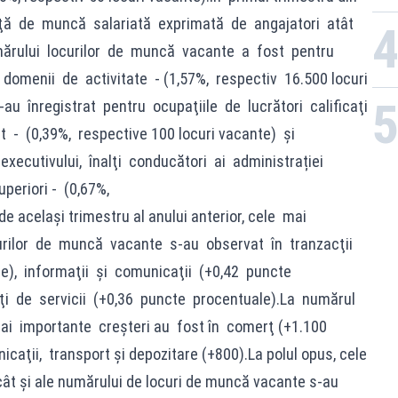
ă de muncă salariată exprimată de angajatori atât
umărului locurilor de muncă vacante a fost pentru
 domenii de activitate ‐ (1,57%, respectiv 16.500 locuri
‐au înregistrat pentru ocupaţiile de lucrători calificaţi
it ‐ (0,39%, respective 100 locuri vacante) şi
executivului, înalţi conducători ai administrației
uperiori ‐ (0,67%,
de acelaşi trimestru al anului anterior, cele mai
curilor de muncă vacante s‐au observat în tranzacţii
e), informaţii şi comunicaţii (+0,42 puncte
tăţi de servicii (+0,36 puncte procentuale).La numărul
ai importante creşteri au fost în comerţ (+1.100
caţii, transport și depozitare (+800).La polul opus, cele
 cât și ale numărului de locuri de muncă vacante s-au