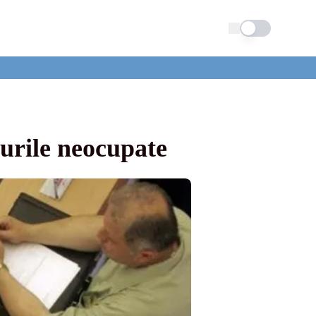
Schimba tema
burile neocupate