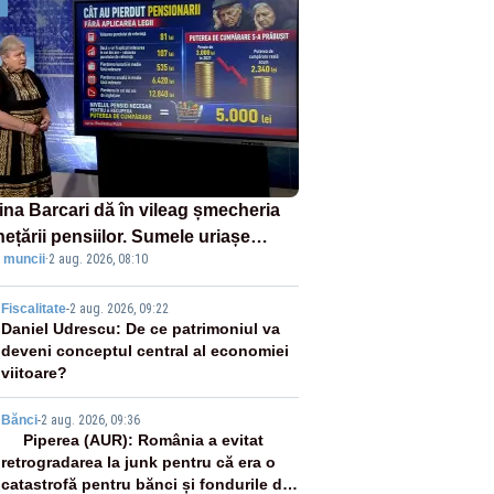
ina Barcari dă în vileag șmecheria
ețării pensiilor. Sumele uriașe
 muncii
·
2 aug. 2026, 08:10
rdute de fiecare român
2
Fiscalitate
-
2 aug. 2026, 09:22
Daniel Udrescu: De ce patrimoniul va
deveni conceptul central al economiei
viitoare?
3
Bănci
-
2 aug. 2026, 09:36
Piperea (AUR): România a evitat
retrogradarea la junk pentru că era o
catastrofă pentru bănci și fondurile de