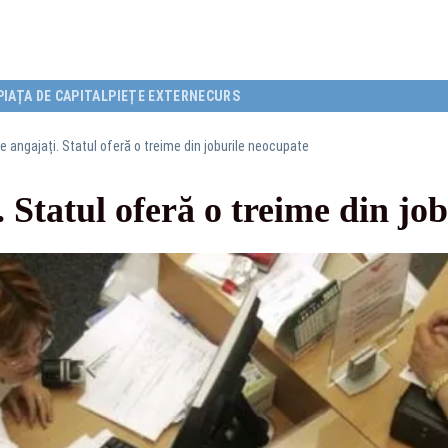
PIAȚA DE CAPITAL
PIEȚE EXTERNE
CURS
e angajați. Statul oferă o treime din joburile neocupate
. Statul oferă o treime din jo