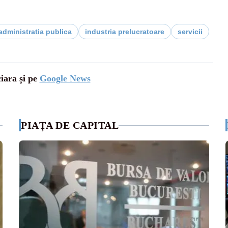
administratia publica
industria prelucratoare
servicii
ciara și pe
Google News
PIAȚA DE CAPITAL