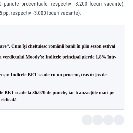
,30 puncte procentuale, respectiv ‐3.200 locuri vacante),
5 pp, respectiv -3.000 locuri vacante).
e”. Cum îşi cheltuiesc românii banii în plin sezon estival
a verdictului Moody's: Indicele principal pierde 1,8% într-
roșu: Indicele BET scade cu un procent, tras în jos de
e BET scade la 36.070 de puncte, iar tranzacțiile mari pe
 ridicată