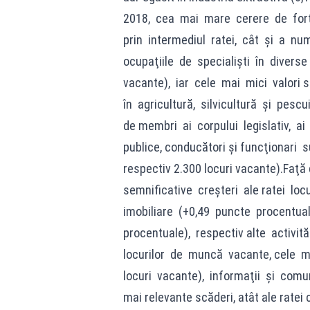
2018, cea mai mare cerere de forţ
prin intermediul ratei, cât şi a n
ocupaţiile de specialişti în diverse
vacante), iar cele mai mici valori s
în agricultură, silvicultură şi pescu
de membri ai corpului legislativ, ai 
publice, conducători și funcţionari s
respectiv 2.300 locuri vacante).Faţă 
semnificative creşteri ale ratei lo
imobiliare (+0,49 puncte procentual
procentuale), respectiv alte activi
locurilor de muncă vacante, cele m
locuri vacante), informaţii şi comuni
mai relevante scăderi, atât ale ratei