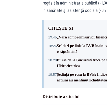
regăsit în administraţia publică (‐1
în sănătate și asistență socială (-0,9
CITEȘTE ȘI
„Vara compromisurilor financiar
19:45
Scăderi pe linie la BVB înainte
18:26
o săptămână
Bursa de la București trece pe 
18:28
Hidroelectrica
Ședință pe roșu la BVB: Indicel
19:57
acțiuni au menținut lichiditatea
Distribuie articolul