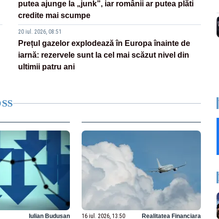
putea ajunge la „junk”, iar românii ar putea plăti
credite mai scumpe
20 iul. 2026, 08:51
Prețul gazelor explodează în Europa înainte de
iarnă: rezervele sunt la cel mai scăzut nivel din
ultimii patru ani
OSS
Iulian Budusan
16 iul. 2026, 13:50
Realitatea Financiara