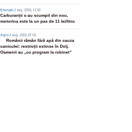
pensii
4
Energie
-
2 aug. 2026, 12:02
Carburanții s-au scumpit din nou,
motorina este la un pas de 11 lei/litru
5
Agro
-
2 aug. 2026, 07:50
Românii rămân fără apă din cauza
caniculei: restricții extinse în Dolj.
Oamenii au „cu program la robinet”