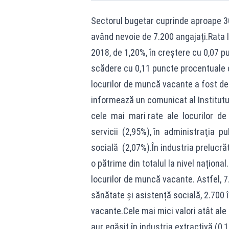
Sectorul bugetar cuprinde aproape 30
având nevoie de 7.200 angajați.Rata l
2018, de 1,20%, în creștere cu 0,07 p
scădere cu 0,11 puncte procentuale 
locurilor de muncă vacante a fost de 
informează un comunicat al Institutul
cele mai mari rate ale locurilor de
servicii (2,95%), în administraţia p
socială (2,07%).În industria prelucr
o pătrime din totalul la nivel naționa
locurilor de muncă vacante. Astfel, 7
sănătate și asistență socială, 2.700 
vacante.Cele mai mici valori atât ale 
aur egăsit în industria extractivă (0,