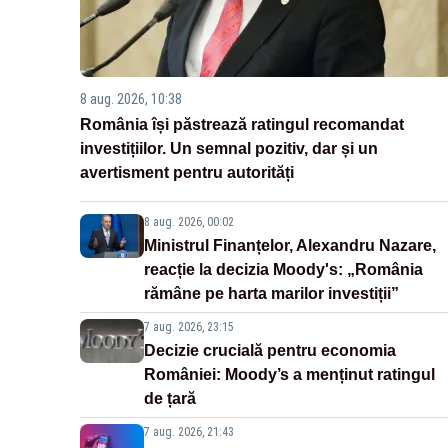
8 aug. 2026, 10:38
România își păstrează ratingul recomandat
investițiilor. Un semnal pozitiv, dar și un
avertisment pentru autorități
8 aug. 2026, 00:02
Ministrul Finanțelor, Alexandru Nazare,
reacție la decizia Moody's: „România
rămâne pe harta marilor investiții”
7 aug. 2026, 23:15
Decizie crucială pentru economia
României: Moody’s a menținut ratingul
de țară
7 aug. 2026, 21:43