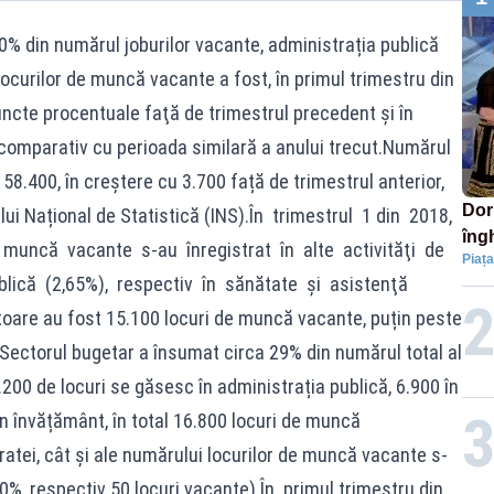
% din numărul joburilor vacante, administrația publică
ocurilor de muncă vacante a fost, în primul trimestru din
uncte procentuale faţă de trimestrul precedent și în
comparativ cu perioada similară a anului trecut.Numărul
58.400, în creștere cu 3.700 față de trimestrul anterior,
Dor
ui Național de Statistică (INS).În trimestrul 1 din 2018,
îngh
 muncă vacante s‐au înregistrat în alte activităţi de
Piața
pie
ublică (2,65%), respectiv în sănătate şi asistenţă
ătoare au fost 15.100 locuri de muncă vacante, puțin peste
l.Sectorul bugetar a însumat circa 29% din numărul total al
.200 de locuri se găsesc în administrația publică, 6.900 în
în învățământ, în total 16.800 locuri de muncă
ratei, cât și ale numărului locurilor de muncă vacante s-
10%, respectiv 50 locuri vacante).În primul trimestru din