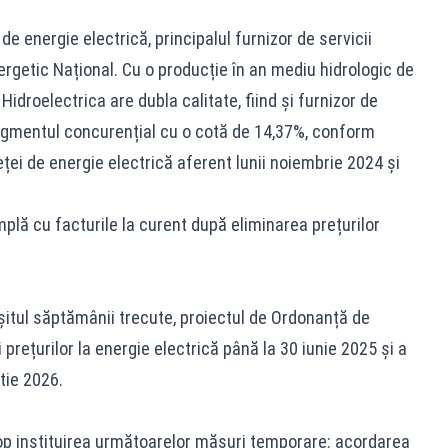
de energie electrică, principalul furnizor de servicii
rgetic Național. Cu o producție în an mediu hidrologic de
idroelectrica are dubla calitate, fiind și furnizor de
 segmentul concurențial cu o cotă de 14,37%, conform
eței de energie electrică aferent lunii noiembrie 2024 și
plă cu facturile la curent după eliminarea prețurilor
rșitul săptămânii trecute, proiectul de Ordonanță de
 prețurilor la energie electrică până la 30 iunie 2025 și a
tie 2026.
op instituirea următoarelor măsuri temporare: acordarea