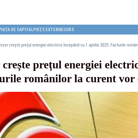
PIAȚA DE CAPITAL
PIEȚE EXTERNE
CURS
izor crește prețul energiei electrice începând cu 1 aprilie 2025. Facturile români
crește prețul energiei electri
turile românilor la curent vor