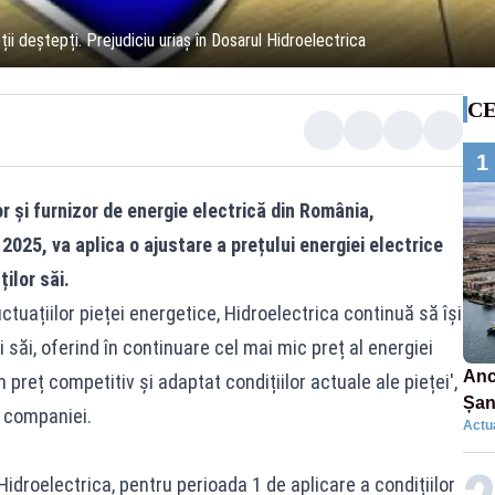
i deștepți. Prejudiciu uriaș în Dosarul Hidroelectrica
CE
1
r și furnizor de energie electrică din România,
2025, va aplica o ajustare a prețului energiei electrice
ilor săi.
ctuațiilor pieței energetice, Hidroelectrica continuă să își
săi, oferind în continuare cel mai mic preț al energiei
Anc
 preț competitiv și adaptat condițiilor actuale ale pieței',
Șan
 companiei.
Actua
car
idroelectrica, pentru perioada 1 de aplicare a condițiilor