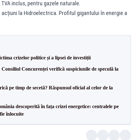
u TVA inclus, pentru gazele naturale.
cțiuni la Hidroelectrica. Profitul gigantului în energie a
ima crizelor politice și a lipsei de investiții
 Consiliul Concurenței verifică suspiciunile de speculă la
ică pe timp de secetă? Răspunsul oficial al celor de la
ânia descoperită în fața crizei energetice: centralele pe
ie înlocuite