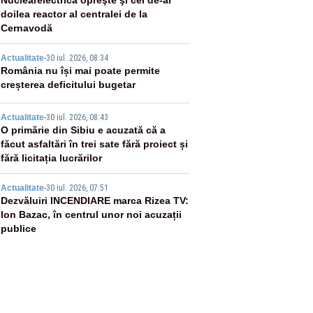
2
Nuclearelectrica opreşte şi cel de-al
doilea reactor al centralei de la
Cernavodă
3
Actualitate
-
30 iul. 2026, 08:34
România nu își mai poate permite
creșterea deficitului bugetar
4
Actualitate
-
30 iul. 2026, 08:43
O primărie din Sibiu e acuzată că a
făcut asfaltări în trei sate fără proiect și
fără licitația lucrărilor
5
Actualitate
-
30 iul. 2026, 07:51
Dezvăluiri INCENDIARE marca Rizea TV:
Ion Bazac, în centrul unor noi acuzații
publice