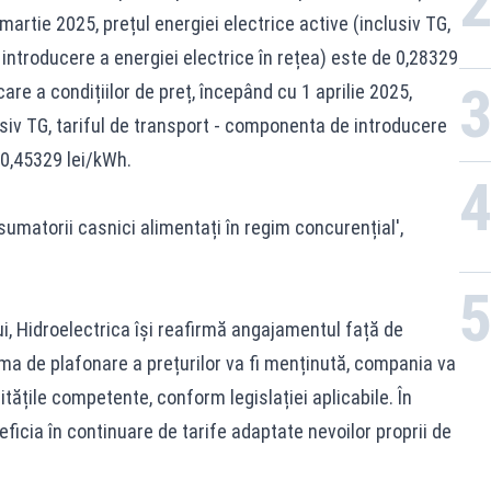
martie 2025, prețul energiei electrice active (inclusiv TG,
introducere a energiei electrice în rețea) este de 0,28329
care a condițiilor de preț, începând cu 1 aprilie 2025,
lusiv TG, tariful de transport - componenta de introducere
 0,45329 lei/kWh.
umatorii casnici alimentați în regim concurențial',
 Hidroelectrica își reafirmă angajamentul față de
ma de plafonare a prețurilor va fi menținută, compania va
tățile competente, conform legislației aplicabile. În
ficia în continuare de tarife adaptate nevoilor proprii de