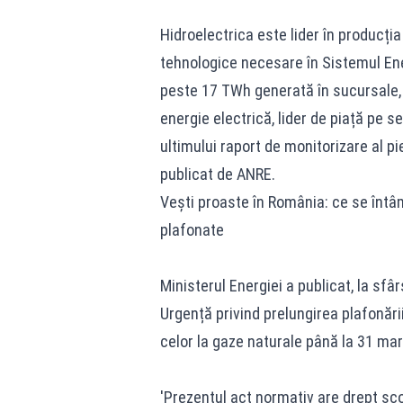
Hidroelectrica este lider în producția 
tehnologice necesare în Sistemul Ene
peste 17 TWh generată în sucursale, H
energie electrică, lider de piață pe
ultimului raport de monitorizare al pi
publicat de ANRE.
Vești proaste în România: ce se întâm
plafonate
Ministerul Energiei a publicat, la sfâ
Urgență privind prelungirea plafonării
celor la gaze naturale până la 31 mar
'Prezentul act normativ are drept sc