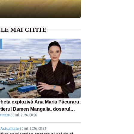
LE MAI CITITE
heta explozivă Ana Maria Păcuraru:
tierul Damen Mangalia, dosarul
litate
·
30 iul. 2026, 08:09
e scufundă apărarea României
Actualitate
-
30 iul. 2026, 08:31