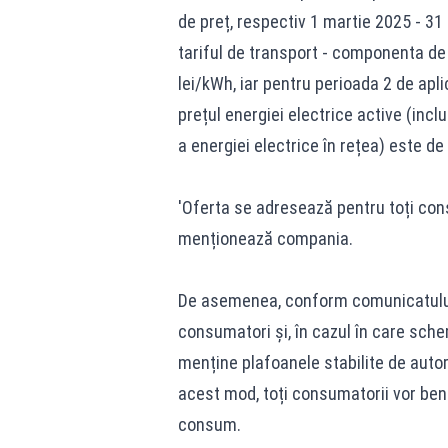
de preț, respectiv 1 martie 2025 - 31 
tariful de transport - componenta de 
lei/kWh, iar pentru perioada 2 de apli
prețul energiei electrice active (inc
a energiei electrice în rețea) este de
'Oferta se adresează pentru toți cons
menționează compania.
De asemenea, conform comunicatului,
consumatori și, în cazul în care sche
menține plafoanele stabilite de autori
acest mod, toți consumatorii vor bene
consum.