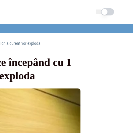
Schimba tema
lor la curent vor exploda
ce începând cu 1
 exploda