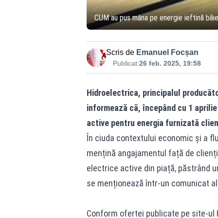
CUM au pus mâna pe energie ieftină băieți
Scris de
Emanuel Focșan
Publicat:
26 feb. 2025, 19:58
Hidroelectrica, principalul producăto
informează că, începând cu 1 aprilie 
active pentru energia furnizată clienț
În ciuda contextului economic și a flu
mențină angajamentul față de clienții 
electrice active din piață, păstrând un
se menționează într-un comunicat al
Conform ofertei publicate pe site-ul H