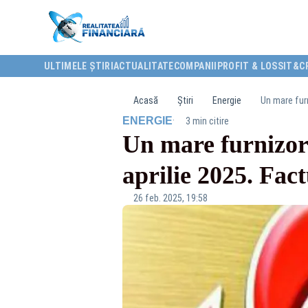
ULTIMELE ȘTIRI
ACTUALITATE
COMPANII
PROFIT & LOSS
IT&C
Acasă
Știri
Energie
Un mare furn
·
ENERGIE
3 min citire
Un mare furnizor 
aprilie 2025. Fac
26 feb. 2025, 19:58