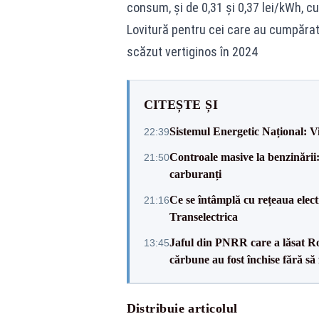
consum, și de 0,31 și 0,37 lei/kWh, c
Lovitură pentru cei care au cumpărat a
scăzut vertiginos în 2024
CITEȘTE ȘI
Sistemul Energetic Național: Vict
22:39
Controale masive la benzinării:
21:50
carburanți
Ce se întâmplă cu rețeaua electr
21:16
Transelectrica
Jaful din PNRR care a lăsat Rom
13:45
cărbune au fost închise fără să f
Distribuie articolul