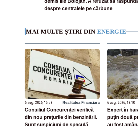
demis Ilie Bolojan. A refuzat să răspund
despre centralele pe cărbune
MAI MULTE ȘTIRI DIN
ENERGIE
6 aug. 2026, 15:58
Realitatea Financiara
6 aug. 2026, 13:10
Consiliul Concurenței verifică
Expert în bar
din nou prețurile din benzinării.
puțin două p
Sunt suspiciuni de speculă
au fost amâna
vor vedea în 