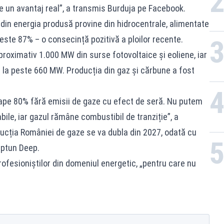
ste un avantaj real”, a transmis Burduja pe Facebook.
e din energia produsă provine din hidrocentrale, alimentate
este 87% – o consecință pozitivă a ploilor recente.
roximativ 1.000 MW din surse fotovoltaice și eoliene, iar
 la peste 660 MW. Producția din gaz și cărbune a fost
ape 80% fără emisii de gaze cu efect de seră. Nu putem
bile, iar gazul rămâne combustibil de tranziție”, a
ducția României de gaze se va dubla din 2027, odată cu
eptun Deep.
rofesioniștilor din domeniul energetic, „pentru care nu