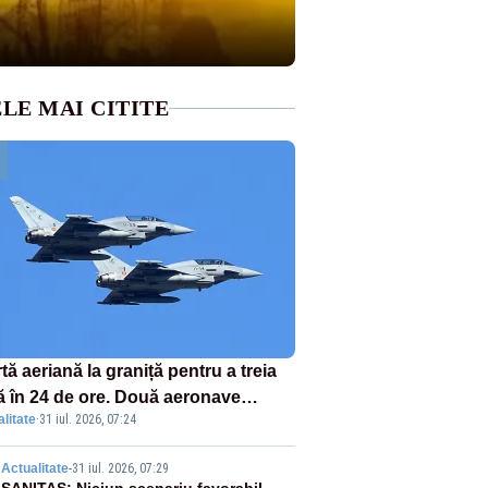
LE MAI CITITE
tă aeriană la graniță pentru a treia
ă în 24 de ore. Două aeronave
litate
·
31 iul. 2026, 07:24
fighter britanice au fost ridicate de
ol
Actualitate
-
31 iul. 2026, 07:29