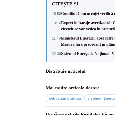
CITEȘTE ȘI
Consiliul Concurenței verifică 
15:58
Expert în baraje avertizează: C
13:10
efectele se vor vedea în prețuril
Ministerul Energiei, apel că
11:49
Măsură fără precedent în ultim
Sistemul Energetic Național: Vict
22:39
Distribuie articolul
Mai multe articole despre
sebastian burduja
sistemul Energe
Urmărește știrile Realitatea Finan