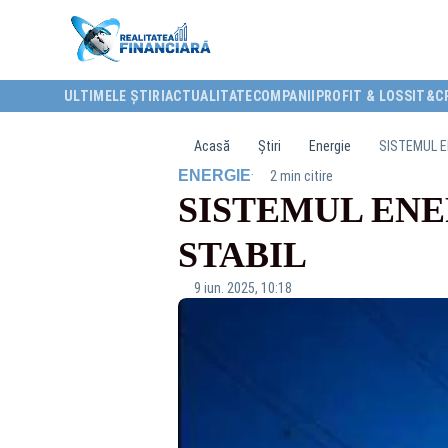
ULTIMELE ȘTIRI
ACTUALITATE
COMPANII
PROFIT & LOSS
IT&C
Acasă
Știri
Energie
SISTEMUL E
·
ENERGIE
2 min citire
SISTEMUL EN
STABIL
9 iun. 2025, 10:18