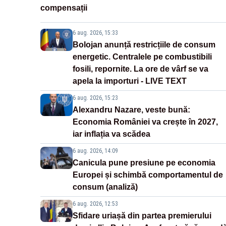
compensații
6 aug. 2026, 15:33
Bolojan anunță restricțiile de consum
energetic. Centralele pe combustibili
fosili, repornite. La ore de vârf se va
apela la importuri - LIVE TEXT
6 aug. 2026, 15:23
Alexandru Nazare, veste bună:
Economia României va crește în 2027,
iar inflația va scădea
6 aug. 2026, 14:09
Canicula pune presiune pe economia
Europei și schimbă comportamentul de
consum (analiză)
6 aug. 2026, 12:53
Sfidare uriașă din partea premierului