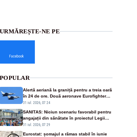
URMĂREȘTE-NE PE
Facebook
POPULAR
Alertă aeriană la graniță pentru a treia oară
în 24 de ore. Două aeronave Eurofighter
britanice au fost ridicate de la sol
31 iul. 2026, 07:24
SANITAS: Niciun scenariu favorabil pentru
angajații din sănătate în proiectul Legii
salarizării
31 iul. 2026, 07:29
Eurostat: șomajul a rămas stabil în iunie