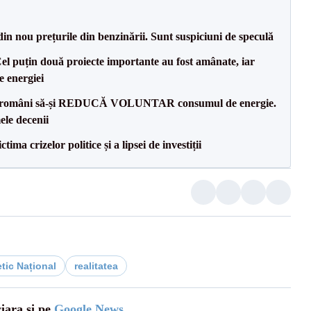
din nou prețurile din benzinării. Sunt suspiciuni de speculă
el puțin două proiecte importante au fost amânate, iar
e energiei
tre români să-și REDUCĂ VOLUNTAR consumul de energie.
ele decenii
ima crizelor politice și a lipsei de investiții
tic Național
realitatea
ciara și pe
Google News