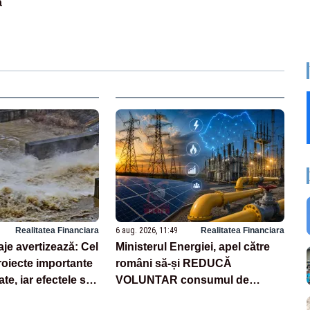
ă
Realitatea Financiara
6 aug. 2026, 11:49
Realitatea Financiara
aje avertizează: Cel
Ministerul Energiei, apel către
roiecte importante
români să-și REDUCĂ
te, iar efectele se
VOLUNTAR consumul de
prețurile energiei
energie. Măsură fără precedent