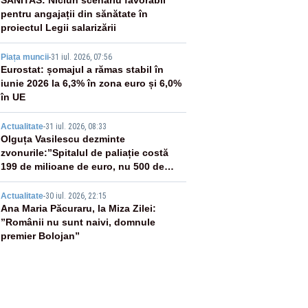
2
SANITAS: Niciun scenariu favorabil
pentru angajații din sănătate în
proiectul Legii salarizării
3
Piața muncii
-
31 iul. 2026, 07:56
Eurostat: șomajul a rămas stabil în
iunie 2026 la 6,3% în zona euro și 6,0%
în UE
4
Actualitate
-
31 iul. 2026, 08:33
Olguța Vasilescu dezminte
zvonurile:”Spitalul de paliație costă
199 de milioane de euro, nu 500 de
milioane”
5
Actualitate
-
30 iul. 2026, 22:15
Ana Maria Păcuraru, la Miza Zilei:
”Românii nu sunt naivi, domnule
premier Bolojan”