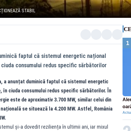
CȚIONEAZĂ STABIL
CE
1
uminică faptul că sistemul energetic național
 ciuda consumului redus specific sărbătorilor
a, a anunțat duminică faptul că sistemul energetic
 în ciuda consumului redus specific sărbătorilor. În
rgie este de aproximativ 3.700 MW, similar celui din
Aler
oar
a națională se situează la 4.200 MW. Astfel, România
Actua
Euro
MW.
la s
temul și-a dovedit reziliența în ultimii ani, iar mixul