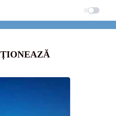
Schimba tema
CȚIONEAZĂ