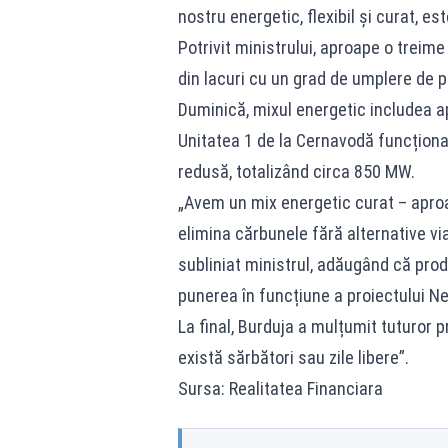
nostru energetic, flexibil și curat, e
Potrivit ministrului, aproape o treim
din lacuri cu un grad de umplere de p
Duminică, mixul energetic includea ap
Unitatea 1 de la Cernavodă funcționa
redusă, totalizând circa 850 MW.
„Avem un mix energetic curat – apro
elimina cărbunele fără alternative via
subliniat ministrul, adăugând că pro
punerea în funcțiune a proiectului N
La final, Burduja a mulțumit tuturor p
există sărbători sau zile libere”.
Sursa: Realitatea Financiara