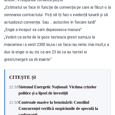
„Estimatul se face în funcție de convenția pe care ai făcut-o la
semnarea contractului. Poți să îți faci o evidență lunară și să
actualizezi convenția. Sau … autocitire în fiecare lună”
„Engie a inceput sa cam depaseasca masura”
„Vedeti ca astia de la gaze tasteaza gresit suma,si la
maicamea i a venit 2300 lei,sa i se faca rau nimic mai mult,s a
dus la engie si au zis ca are 23 lei ca au tastat ei
gresit,mergeti sa vb inainte”
CITEȘTE ȘI
Sistemul Energetic Național: Victima crizelor
22:39
politice și a lipsei de investiții
Controale masive la benzinării: Consiliul
21:50
Concurenței verifică suspiciunile de speculă la
carburanți