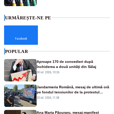
URMĂREȘTE-NE PE
Facebook
POPULAR
Aproape 170 de concedieri după
închiderea a două unităţi din Sălaj
30 iul. 2026, 10:26
Jandarmeria Română, mesaj de ultimă oră
pe fondul tensiunilor de la protestul
masiv al fermierilor - VIDEO
30 iul. 2026, 11:08
Ana Maria Păcuraru, mesaj-manifest