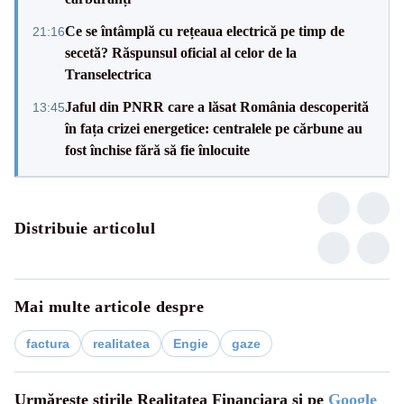
Ce se întâmplă cu rețeaua electrică pe timp de
21:16
secetă? Răspunsul oficial al celor de la
Transelectrica
Jaful din PNRR care a lăsat România descoperită
13:45
în fața crizei energetice: centralele pe cărbune au
fost închise fără să fie înlocuite
Distribuie articolul
Mai multe articole despre
factura
realitatea
Engie
gaze
Urmărește știrile Realitatea Financiara și pe
Google