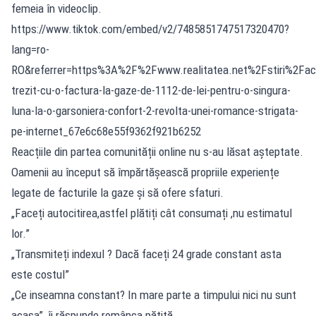
femeia în videoclip.
https://www.tiktok.com/embed/v2/7485851747517320470?
lang=ro-
RO&referrer=https%3A%2F%2Fwww.realitatea.net%2Fstiri%2Fac
trezit-cu-o-factura-la-gaze-de-1112-de-lei-pentru-o-singura-
luna-la-o-garsoniera-confort-2-revolta-unei-romance-strigata-
pe-internet_67e6c68e55f9362f921b6252
Reacțiile din partea comunității online nu s-au lăsat așteptate.
Oamenii au început să împărtășească propriile experiențe
legate de facturile la gaze și să ofere sfaturi.
„Faceți autocitirea,astfel plătiți cât consumați ,nu estimatul
lor.”
„Transmiteți indexul ? Dacă faceți 24 grade constant asta
este costul”
„Ce inseamna constant? In mare parte a timpului nici nu sunt
acasa”, îi răspunde românca pățită