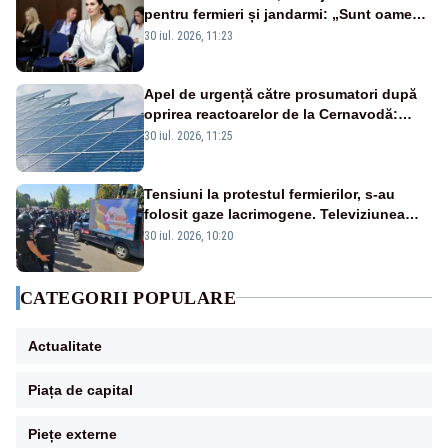
pentru fermieri și jandarmi: „Sunt oameni
disperați, nu sunt răufăcători”
30 iul. 2026, 11:23
Apel de urgență către prosumatori după
oprirea reactoarelor de la Cernavodă:
România are nevoie de energie
30 iul. 2026, 11:25
Tensiuni la protestul fermierilor, s-au
folosit gaze lacrimogene. Televiziunea
Poporului face apel la calm – LIVE TEXT
30 iul. 2026, 10:20
CATEGORII POPULARE
Actualitate
Piața de capital
Piețe externe