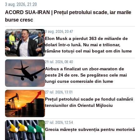
3 aug. 2026, 21:20
ACORD SUA-IRAN | Prețul petrolului scade, iar marile
burse cresc
3 aug. 2026, 20:47
Elon Musk a pierdut 363 de miliarde de
dolari într-o lună. Nu mai e trilionar,
rămâne totuși cel mai bogat om din lume
29 iul. 2026, 08:40
Airbus a finalizat un zbor-maraton de
peste 24 de ore. Se pregătesc cele mai
lungi curse comerciale din lume
27 iul. 2026, 13:01
Prețul petrolului scade pe fondul calmării
tensiunilor din Orientul Mijlociu
27 iul. 2026, 12:54
Grecia mărește subvenția pentru motorină