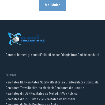
Mai Multe
Contact
Termeni și condiții
Politică de confidențialitate
Cod de conduită
Parteneri:
Realitatea.NET
Realitatea Sportiva
Realitatea Star
Realitatea Spirituala
Realitatea Travel
Realitatea Medicala
Realitatea din Justitie
Realitatea din USR
Realitatea de Mehedinti
Vox Publica
Realitatea din PRO
Sursa Zilei
Realitatea de Botosani
Realitatea de Vaslui
Realitatea de Braila