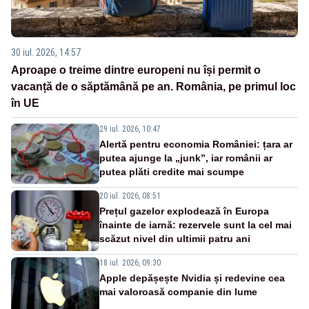
30 iul. 2026, 14:57
Aproape o treime dintre europeni nu își permit o
vacanță de o săptămână pe an. România, pe primul loc
în UE
29 iul. 2026, 10:47
Alertă pentru economia României: țara ar
putea ajunge la „junk”, iar românii ar
putea plăti credite mai scumpe
20 iul. 2026, 08:51
Prețul gazelor explodează în Europa
înainte de iarnă: rezervele sunt la cel mai
scăzut nivel din ultimii patru ani
18 iul. 2026, 09:30
Apple depășește Nvidia și redevine cea
mai valoroasă companie din lume