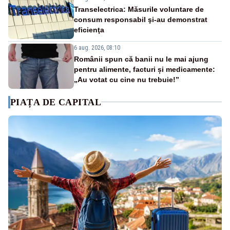
Transelectrica: Măsurile voluntare de
consum responsabil şi-au demonstrat
eficienţa
6 aug. 2026, 08:10
Românii spun că banii nu le mai ajung
pentru alimente, facturi și medicamente:
„Au votat cu cine nu trebuie!”
PIAȚA DE CAPITAL