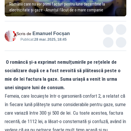
Românii care nu vor primi facturi pentru luna decembrie la
electricitate și gaze - Anunțul făcut de o mare companie
Emanuel Focșan
Scris de
Publicat:
28 mar. 2025, 18:45
O româncă și-a exprimat nemulțumirile pe rețelele de
socializare după ce a fost nevoită să plătească peste o
mie de lei factura la gaze. Suma uriașă a venit în urma
unei singure luni de consum.
Femeia, care locuiește într-o garsonieră confort 2, a relatat că
în fiecare lună plătește sume considerabile pentru gaze, sume
care variază între 300 și 500 de lei. Cu toate acestea, factura
recentă, de 1112 lei, a lăsat-o consternată și confuză, având în
vedere că ea nu petrece foarte mult timp acasă și nu