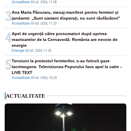
Actualitate
-
30 iul. 2026, 11:08
3
Ana Maria Păcuraru, mesaj-manifest pentru fermieri și
jandarmi: „Sunt oameni disperați, nu sunt răufăcători”
Actualitate
-
30 iul. 2026, 11:23
4
Apel de urgență către prosumatori după oprirea
reactoarelor de la Cernavodă: România are nevoie de
energie
Energie
-
30 iul. 2026, 11:25
5
Tensiuni la protestul fermierilor, s-au folosit gaze
lacrimogene. Televiziunea Poporului face apel la calm –
LIVE TEXT
Actualitate
-
30 iul. 2026, 10:20
ACTUALITATE