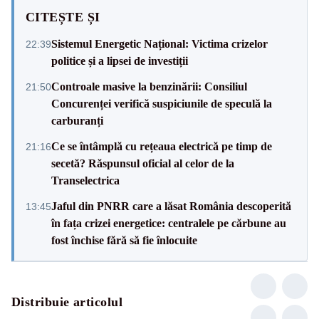
CITEȘTE ȘI
Sistemul Energetic Național: Victima crizelor
22:39
politice și a lipsei de investiții
Controale masive la benzinării: Consiliul
21:50
Concurenței verifică suspiciunile de speculă la
carburanți
Ce se întâmplă cu rețeaua electrică pe timp de
21:16
secetă? Răspunsul oficial al celor de la
Transelectrica
Jaful din PNRR care a lăsat România descoperită
13:45
în fața crizei energetice: centralele pe cărbune au
fost închise fără să fie înlocuite
Distribuie articolul