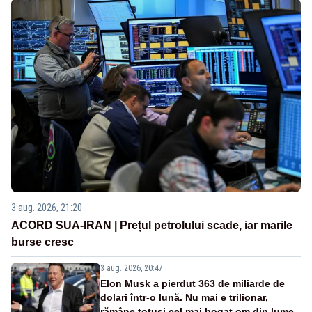
3 aug. 2026, 21:20
ACORD SUA-IRAN | Prețul petrolului scade, iar marile
burse cresc
3 aug. 2026, 20:47
Elon Musk a pierdut 363 de miliarde de
dolari într-o lună. Nu mai e trilionar,
rămâne totuși cel mai bogat om din lume