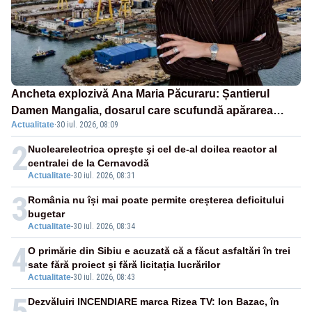
Ancheta explozivă Ana Maria Păcuraru: Șantierul
Damen Mangalia, dosarul care scufundă apărarea
Actualitate
·
30 iul. 2026, 08:09
României
2
Nuclearelectrica opreşte şi cel de-al doilea reactor al
centralei de la Cernavodă
Actualitate
-
30 iul. 2026, 08:31
3
România nu își mai poate permite creșterea deficitului
bugetar
Actualitate
-
30 iul. 2026, 08:34
4
O primărie din Sibiu e acuzată că a făcut asfaltări în trei
sate fără proiect și fără licitația lucrărilor
Actualitate
-
30 iul. 2026, 08:43
5
Dezvăluiri INCENDIARE marca Rizea TV: Ion Bazac, în