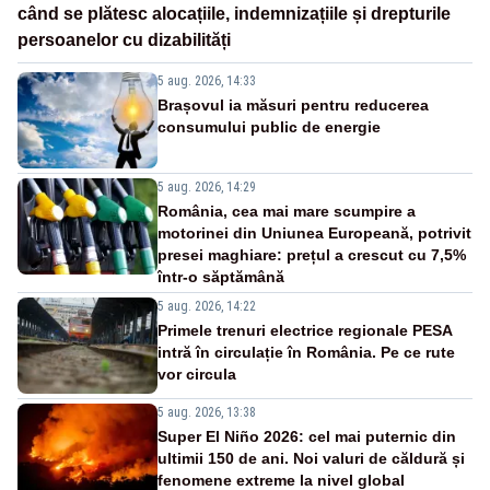
când se plătesc alocațiile, indemnizațiile și drepturile
persoanelor cu dizabilități
5 aug. 2026, 14:33
Brașovul ia măsuri pentru reducerea
consumului public de energie
5 aug. 2026, 14:29
România, cea mai mare scumpire a
motorinei din Uniunea Europeană, potrivit
presei maghiare: prețul a crescut cu 7,5%
într-o săptămână
5 aug. 2026, 14:22
Primele trenuri electrice regionale PESA
intră în circulație în România. Pe ce rute
vor circula
5 aug. 2026, 13:38
Super El Niño 2026: cel mai puternic din
ultimii 150 de ani. Noi valuri de căldură și
fenomene extreme la nivel global