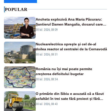
POPULAR
Ancheta explozivă Ana Maria Păcuraru:
Șantierul Damen Mangalia, dosarul care
scufundă apărarea României
30 iul. 2026, 08:09
Nuclearelectrica opreşte şi cel de-al
doilea reactor al centralei de la Cernavodă
30 iul. 2026, 08:31
România nu își mai poate permite
creșterea deficitului bugetar
30 iul. 2026, 08:34
O primărie din Sibiu e acuzată că a făcut
asfaltări în trei sate fără proiect și fără
licitația lucrărilor
30 iul. 2026, 08:43