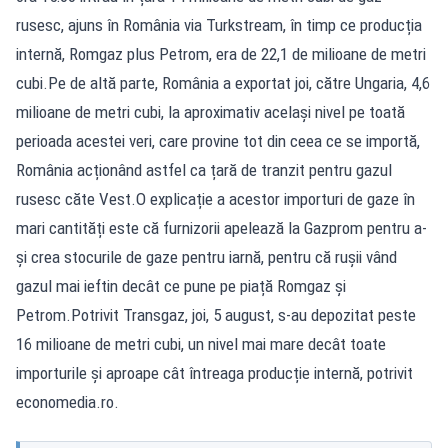
rusesc, ajuns în România via Turkstream, în timp ce producția
internă, Romgaz plus Petrom, era de 22,1 de milioane de metri
cubi.Pe de altă parte, România a exportat joi, către Ungaria, 4,6
milioane de metri cubi, la aproximativ același nivel pe toată
perioada acestei veri, care provine tot din ceea ce se importă,
România acționând astfel ca țară de tranzit pentru gazul
rusesc căte Vest.O explicație a acestor importuri de gaze în
mari cantități este că furnizorii apelează la Gazprom pentru a-
și crea stocurile de gaze pentru iarnă, pentru că rușii vând
gazul mai ieftin decât ce pune pe piață Romgaz și
Petrom.Potrivit Transgaz, joi, 5 august, s-au depozitat peste
16 milioane de metri cubi, un nivel mai mare decât toate
importurile și aproape cât întreaga producție internă, potrivit
economedia.ro.