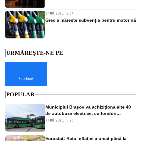
27 iul. 2026, 12:54
Grecia mărește subvenția pentru motorină
URMĂREȘTE-NE PE
Facebook
POPULAR
Municipiul Brașov va achiziţiona alte 40
de autobuze electrice, cu fonduri
europene
31 iul. 2026, 13:26
Eurostat: Rata inflaţiei a urcat până la