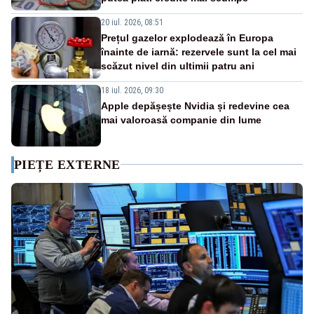
20 iul. 2026, 08:51
Prețul gazelor explodează în Europa
înainte de iarnă: rezervele sunt la cel mai
scăzut nivel din ultimii patru ani
18 iul. 2026, 09:30
Apple depășește Nvidia și redevine cea
mai valoroasă companie din lume
PIEȚE EXTERNE