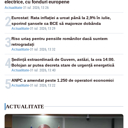
electrice, cu fonduri europene
Actualitate
·
31 iul. 2026, 13:26
2
Eurostat: Rata inflaţiei a urcat până la 2,9% în iulie,
sporind şansele ca BCE să majoreze dobânda
Actualitate
-
31 iul. 2026, 13:29
3
Risc uriaș pentru pensiile românilor dacă suntem
retrogradați
Actualitate
-
31 iul. 2026, 13:32
4
Ședință extraordinară de Guvern, astăzi, la ora 14:00.
Bolojan ar putea decreta stare de urgență energetică
Actualitate
-
31 iul. 2026, 13:40
5
ANPC a amendat peste 1.250 de operatori economici
Actualitate
-
31 iul. 2026, 13:22
ACTUALITATE