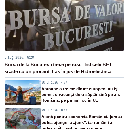
6 aug. 2026, 18:28
Bursa de la București trece pe roșu: Indicele BET
scade cu un procent, tras în jos de Hidroelectrica
30 iul. 2026, 14:57
Aproape o treime dintre europeni nu își
permit o vacanță de o săptămână pe an.
România, pe primul loc în UE
29 iul. 2026, 10:47
Alertă pentru economia României: țara ar
putea ajunge la „junk”, iar românii ar
putea plăti credite mai scumpe