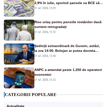
2,9% în iulie, sporind şansele ca BCE să
majoreze dobânda
31 iul. 2026, 13:29
Risc uriaș pentru pensiile românilor dacă
suntem retrogradați
31 iul. 2026, 13:32
Ședință extraordinară de Guvern, astăzi,
la ora 14:00. Bolojan ar putea decreta
stare de urgență energetică
31 iul. 2026, 13:40
ANPC a amendat peste 1.250 de operatori
economici
31 iul. 2026, 13:22
CATEGORII POPULARE
Actualitate