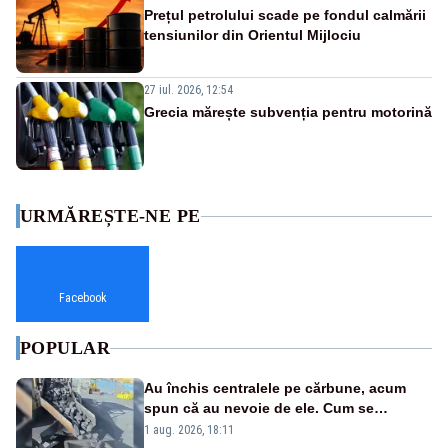
Prețul petrolului scade pe fondul calmării
tensiunilor din Orientul Mijlociu
27 iul. 2026, 12:54
Grecia mărește subvenția pentru motorină
URMĂREȘTE-NE PE
Facebook
POPULAR
Au închis centralele pe cărbune, acum
spun că au nevoie de ele. Cum se
pasează vina în plină criză energetică
1 aug. 2026, 18:11