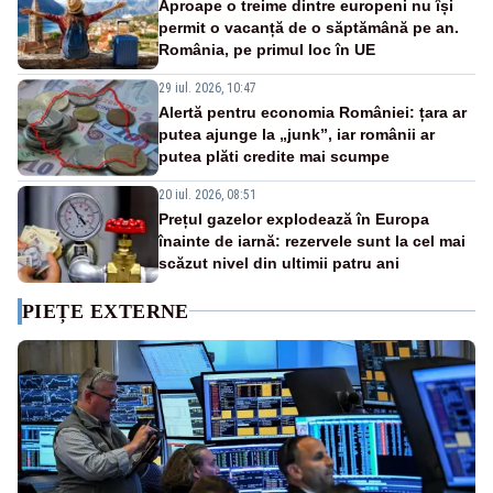
Aproape o treime dintre europeni nu își
permit o vacanță de o săptămână pe an.
România, pe primul loc în UE
29 iul. 2026, 10:47
Alertă pentru economia României: țara ar
putea ajunge la „junk”, iar românii ar
putea plăti credite mai scumpe
20 iul. 2026, 08:51
Prețul gazelor explodează în Europa
înainte de iarnă: rezervele sunt la cel mai
scăzut nivel din ultimii patru ani
PIEȚE EXTERNE