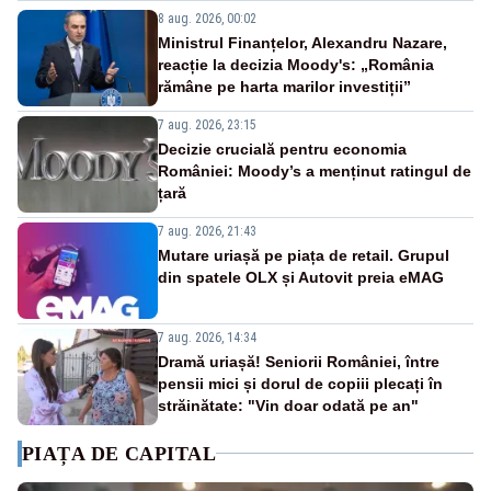
8 aug. 2026, 00:02
Ministrul Finanțelor, Alexandru Nazare,
reacție la decizia Moody's: „România
rămâne pe harta marilor investiții”
7 aug. 2026, 23:15
Decizie crucială pentru economia
României: Moody’s a menținut ratingul de
țară
7 aug. 2026, 21:43
Mutare uriașă pe piața de retail. Grupul
din spatele OLX și Autovit preia eMAG
7 aug. 2026, 14:34
Dramă uriașă! Seniorii României, între
pensii mici și dorul de copiii plecați în
străinătate: "Vin doar odată pe an"
PIAȚA DE CAPITAL