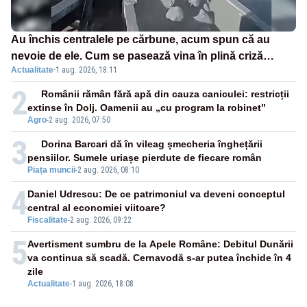
Au închis centralele pe cărbune, acum spun că au
nevoie de ele. Cum se pasează vina în plină criză
Actualitate
·
1 aug. 2026, 18:11
energetică
2
Românii rămân fără apă din cauza caniculei: restricții
extinse în Dolj. Oamenii au „cu program la robinet”
Agro
-
2 aug. 2026, 07:50
3
Dorina Barcari dă în vileag șmecheria înghețării
pensiilor. Sumele uriașe pierdute de fiecare român
Piața muncii
-
2 aug. 2026, 08:10
4
Daniel Udrescu: De ce patrimoniul va deveni conceptul
central al economiei viitoare?
Fiscalitate
-
2 aug. 2026, 09:22
5
Avertisment sumbru de la Apele Române: Debitul Dunării
va continua să scadă. Cernavodă s-ar putea închide în 4
zile
Actualitate
-
1 aug. 2026, 18:08