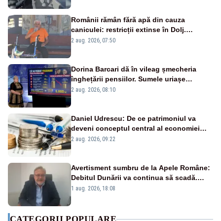
Românii rămân fără apă din cauza
caniculei: restricții extinse în Dolj.
Oamenii au „cu program la robinet”
2 aug. 2026, 07:50
Dorina Barcari dă în vileag șmecheria
înghețării pensiilor. Sumele uriașe
pierdute de fiecare român
2 aug. 2026, 08:10
Daniel Udrescu: De ce patrimoniul va
deveni conceptul central al economiei
viitoare?
2 aug. 2026, 09:22
Avertisment sumbru de la Apele Române:
Debitul Dunării va continua să scadă.
Cernavodă s-ar putea închide în 4 zile
1 aug. 2026, 18:08
CATEGORII POPULARE