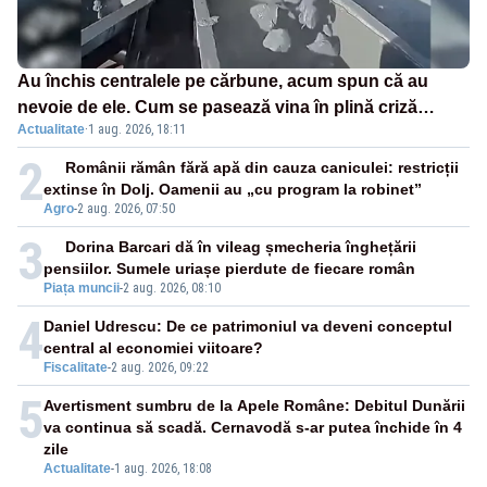
Au închis centralele pe cărbune, acum spun că au
nevoie de ele. Cum se pasează vina în plină criză
Actualitate
·
1 aug. 2026, 18:11
energetică
2
Românii rămân fără apă din cauza caniculei: restricții
extinse în Dolj. Oamenii au „cu program la robinet”
Agro
-
2 aug. 2026, 07:50
3
Dorina Barcari dă în vileag șmecheria înghețării
pensiilor. Sumele uriașe pierdute de fiecare român
Piața muncii
-
2 aug. 2026, 08:10
4
Daniel Udrescu: De ce patrimoniul va deveni conceptul
central al economiei viitoare?
Fiscalitate
-
2 aug. 2026, 09:22
5
Avertisment sumbru de la Apele Române: Debitul Dunării
va continua să scadă. Cernavodă s-ar putea închide în 4
zile
Actualitate
-
1 aug. 2026, 18:08