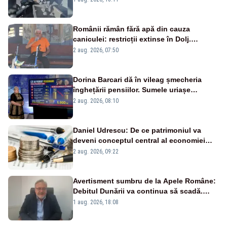
Românii rămân fără apă din cauza
caniculei: restricții extinse în Dolj.
Oamenii au „cu program la robinet”
2 aug. 2026, 07:50
Dorina Barcari dă în vileag șmecheria
înghețării pensiilor. Sumele uriașe
pierdute de fiecare român
2 aug. 2026, 08:10
Daniel Udrescu: De ce patrimoniul va
deveni conceptul central al economiei
viitoare?
2 aug. 2026, 09:22
Avertisment sumbru de la Apele Române:
Debitul Dunării va continua să scadă.
Cernavodă s-ar putea închide în 4 zile
1 aug. 2026, 18:08