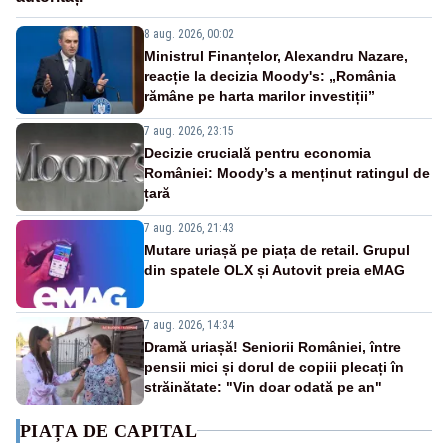
8 aug. 2026, 00:02
Ministrul Finanțelor, Alexandru Nazare,
reacție la decizia Moody's: „România
rămâne pe harta marilor investiții”
7 aug. 2026, 23:15
Decizie crucială pentru economia
României: Moody’s a menținut ratingul de
țară
7 aug. 2026, 21:43
Mutare uriașă pe piața de retail. Grupul
din spatele OLX și Autovit preia eMAG
7 aug. 2026, 14:34
Dramă uriașă! Seniorii României, între
pensii mici și dorul de copiii plecați în
străinătate: "Vin doar odată pe an"
PIAȚA DE CAPITAL