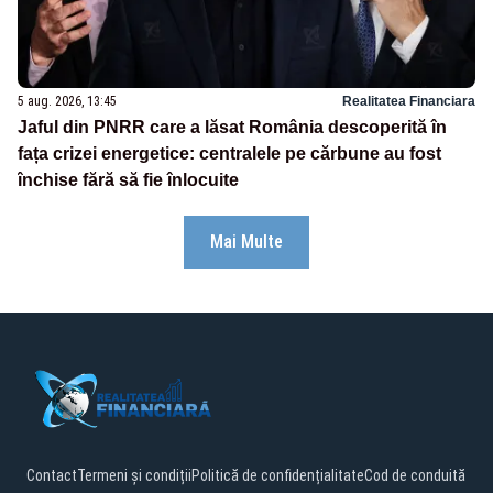
5 aug. 2026, 13:45
Realitatea Financiara
Jaful din PNRR care a lăsat România descoperită în
fața crizei energetice: centralele pe cărbune au fost
închise fără să fie înlocuite
Mai Multe
Contact
Termeni și condiții
Politică de confidențialitate
Cod de conduită