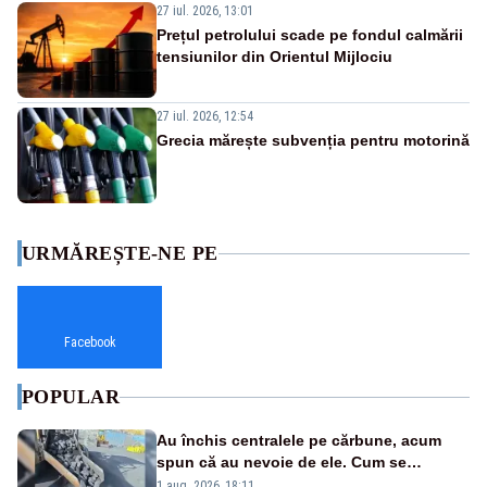
27 iul. 2026, 13:01
Prețul petrolului scade pe fondul calmării
tensiunilor din Orientul Mijlociu
27 iul. 2026, 12:54
Grecia mărește subvenția pentru motorină
URMĂREȘTE-NE PE
Facebook
POPULAR
Au închis centralele pe cărbune, acum
spun că au nevoie de ele. Cum se
pasează vina în plină criză energetică
1 aug. 2026, 18:11