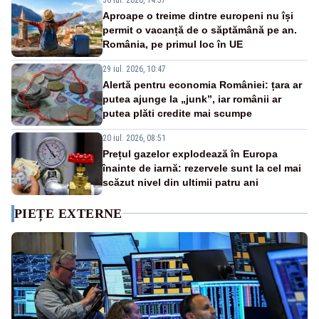
Aproape o treime dintre europeni nu își
permit o vacanță de o săptămână pe an.
România, pe primul loc în UE
29 iul. 2026, 10:47
Alertă pentru economia României: țara ar
putea ajunge la „junk”, iar românii ar
putea plăti credite mai scumpe
20 iul. 2026, 08:51
Prețul gazelor explodează în Europa
înainte de iarnă: rezervele sunt la cel mai
scăzut nivel din ultimii patru ani
PIEȚE EXTERNE