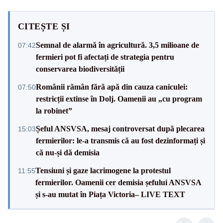
CITEȘTE ȘI
Semnal de alarmă în agricultură. 3,5 milioane de
07:42
fermieri pot fi afectați de strategia pentru
conservarea biodiversității
Românii rămân fără apă din cauza caniculei:
07:50
restricții extinse în Dolj. Oamenii au „cu program
la robinet”
Șeful ANSVSA, mesaj controversat după plecarea
15:03
fermierilor: le-a transmis că au fost dezinformați și
că nu-și dă demisia
Tensiuni și gaze lacrimogene la protestul
11:55
fermierilor. Oamenii cer demisia șefului ANSVSA
și s-au mutat în Piața Victoria– LIVE TEXT