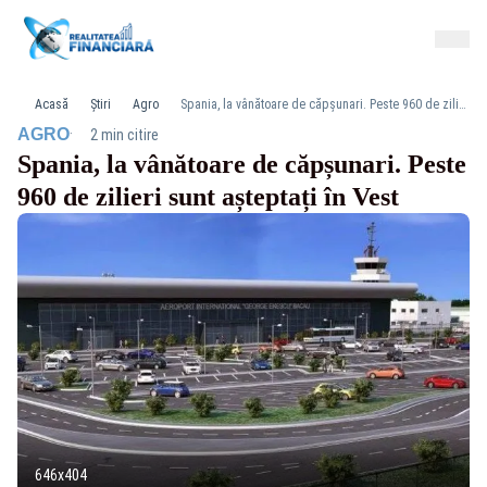
Acasă
Știri
Agro
Spania, la vânătoare de căpșunari. Peste 960 de zilieri sunt așteptați în Vest
·
AGRO
2 min citire
Spania, la vânătoare de căpșunari. Peste
960 de zilieri sunt așteptați în Vest
646x404