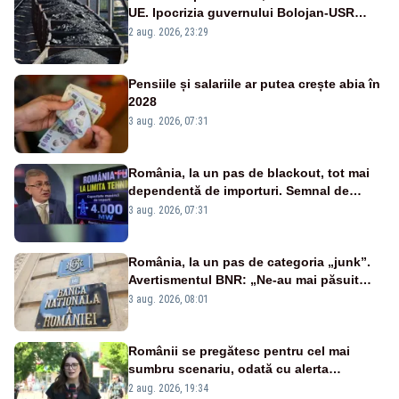
UE. Ipocrizia guvernului Bolojan-USR
după starea de alertă
2 aug. 2026, 23:29
Pensiile și salariile ar putea crește abia în
2028
3 aug. 2026, 07:31
România, la un pas de blackout, tot mai
dependentă de importuri. Semnal de
alarmă tras de un expert în energie
3 aug. 2026, 07:31
România, la un pas de categoria „junk”.
Avertismentul BNR: „Ne-au mai păsuit
pentru câteva luni”
3 aug. 2026, 08:01
Românii se pregătesc pentru cel mai
sumbru scenariu, odată cu alerta
energetică
2 aug. 2026, 19:34