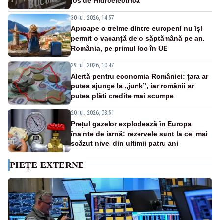
jos de Hidroelectrica
30 iul. 2026, 14:57
Aproape o treime dintre europeni nu își
permit o vacanță de o săptămână pe an.
România, pe primul loc în UE
29 iul. 2026, 10:47
Alertă pentru economia României: țara ar
putea ajunge la „junk”, iar românii ar
putea plăti credite mai scumpe
20 iul. 2026, 08:51
Prețul gazelor explodează în Europa
înainte de iarnă: rezervele sunt la cel mai
scăzut nivel din ultimii patru ani
PIEȚE EXTERNE