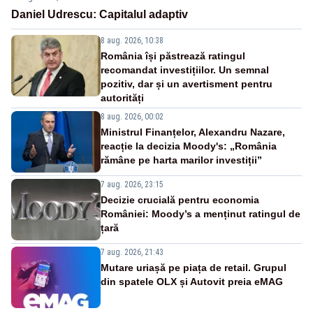
Daniel Udrescu: Capitalul adaptiv
8 aug. 2026, 10:38
România își păstrează ratingul
recomandat investițiilor. Un semnal
pozitiv, dar și un avertisment pentru
autorități
8 aug. 2026, 00:02
Ministrul Finanțelor, Alexandru Nazare,
reacție la decizia Moody's: „România
rămâne pe harta marilor investiții”
7 aug. 2026, 23:15
Decizie crucială pentru economia
României: Moody’s a menținut ratingul de
țară
7 aug. 2026, 21:43
Mutare uriașă pe piața de retail. Grupul
din spatele OLX și Autovit preia eMAG