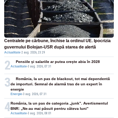
Centralele pe cărbune, închise la ordinul UE. Ipocrizia
guvernului Bolojan-USR după starea de alertă
Actualitate
·
2 aug. 2026, 23:29
2
Pensiile și salariile ar putea crește abia în 2028
Actualitate
-
3 aug. 2026, 07:31
3
România, la un pas de blackout, tot mai dependentă
de importuri. Semnal de alarmă tras de un expert în
energie
Energie
-
3 aug. 2026, 07:31
4
România, la un pas de categoria „junk”. Avertismentul
BNR: „Ne-au mai păsuit pentru câteva luni”
Actualitate
-
3 aug. 2026, 08:01