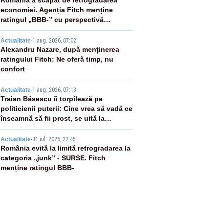
2
România a scăpat de retrogradarea
economiei. Agenția Fitch menține
ratingul „BBB-” cu perspectivă
negativă
3
Actualitate
-
1 aug. 2026, 07:02
Alexandru Nazare, după menținerea
ratingului Fitch: Ne oferă timp, nu
confort
4
Actualitate
-
1 aug. 2026, 07:13
Traian Băsescu îi torpilează pe
politicienii puterii: Cine vrea să vadă ce
înseamnă să fii prost, se uită la
România
5
Actualitate
-
31 iul. 2026, 22:45
România evită la limită retrogradarea la
categoria „junk” - SURSE. Fitch
menține ratingul BBB-