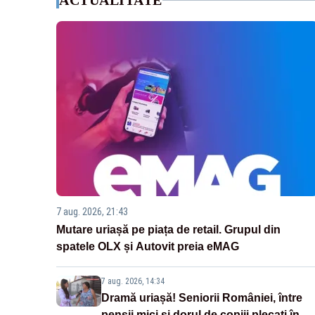
ACTUALITATE
7 aug. 2026, 21:43
Mutare uriașă pe piața de retail. Grupul din
spatele OLX și Autovit preia eMAG
7 aug. 2026, 14:34
Dramă uriașă! Seniorii României, între
pensii mici și dorul de copiii plecați în