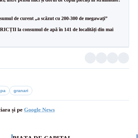
onsumul de curent „a scăzut cu 200-300 de megawați”
ICȚII la consumul de apă în 141 de localități din mai
opa
granari
ciara și pe
Google News