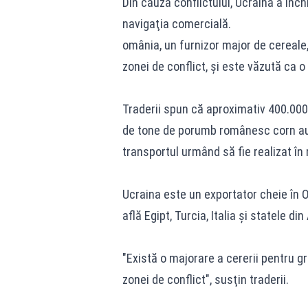
Din cauza conflictului, Ucraina a închi
navigaţia comercială.
omânia, un furnizor major de cereale,
zonei de conflict, şi este văzută ca 
Traderii spun că aproximativ 400.000
de tone de porumb românesc corn au 
transportul urmând să fie realizat în m
Ucraina este un exportator cheie în Or
află Egipt, Turcia, Italia şi statele din
"Există o majorare a cererii pentru g
zonei de conflict", susţin traderii.