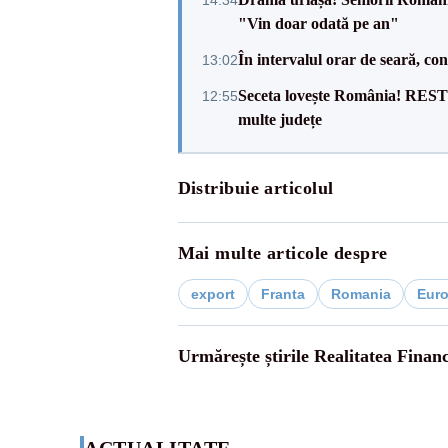
14:34
"Vin doar odată pe an"
În intervalul orar de seară, c
13:02
Seceta lovește România! RESTR
12:55
multe județe
Distribuie articolul
Mai multe articole despre
export
Franta
Romania
Eur
Urmărește știrile Realitatea Finan