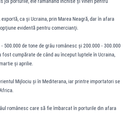
s joi porturile, ele rămânând închise şi vineri pentru
 exportă, ca şi Ucraina, prin Marea Neagră, dar în afara
o opţiune evidentă pentru comercianţi.
 - 500.000 de tone de grâu românesc şi 200.000 - 300.000
fost cumpărate de când au început luptele în Ucraina,
artie şi aprilie.
ientul Mijlociu şi în Mediterana, iar printre importatori se
 Africa.
râul românesc care să fie îmbarcat în porturile din afara