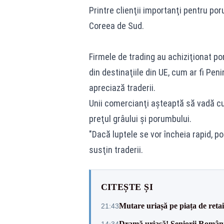
Printre clienţii importanţi pentru por
Coreea de Sud.
Firmele de trading au achiziţionat p
din destinaţiile din UE, cum ar fi Pen
apreciază traderii.
Unii comercianţi aşteaptă să vadă cum
preţul grâului şi porumbului.
"Dacă luptele se vor încheia rapid, po
susţin traderii.
CITEȘTE ȘI
Mutare uriașă pe piața de reta
21:43
Dramă uriașă! Seniorii României,