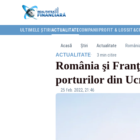
ULTIMELE ȘTIRI
ACTUALITATE
COMPANII
PROFIT & LOSS
IT&C
Acasă
Știri
Actualitate
România 
·
ACTUALITATE
3 min citire
România şi Franţ
porturilor din Uc
25 feb. 2022, 21:46