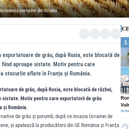
închiderea porturilor din Ucraina
CE
1
a exportatoare de grâu, după Rusia, este blocată de
 fiind aproape sistate. Motiv pentru care
a stocurile aflate în Franța și România.
rtatoare de grâu, după Rusia, este blocată de război,
e sistate. Motiv pentru care exportatorii de grâu
Rom
Vul
ța și România.
Actua
pun
rnative de grâu şi porumb, după ce invazia Ucrainei de
cun
inene, şi apelează la producătorii din UE România şi Franţa