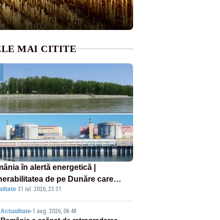
LE MAI CITITE
ânia în alertă energetică |
nerabilitatea de pe Dunăre care
litate
·
31 iul. 2026, 23:31
e în pericol Centrala Cernavodă era
oscută de pe vremea lui Ceaușescu
Actualitate
-
1 aug. 2026, 06:48