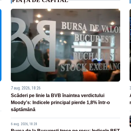
PIAȚA DE CAPITAL
7 aug. 2026, 18:26
Scăderi pe linie la BVB înaintea verdictului
Moody's: Indicele principal pierde 1,8% într-o
săptămână
6 aug. 2026, 18:28
Bursa de la București trece pe roșu: Indicele BET