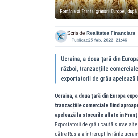
România şi Franţa, grânarii Europei, după 
Scris de
Realitatea Financiara
Publicat:
25 feb. 2022, 21:46
Ucraina, a doua țară din Europ
război, tranzacțiile comerciale
exportatorii de grâu apelează l
Ucraina, a doua țară din Europa expo
tranzacțiile comerciale fiind aproap
apelează la stocurile aflate în Fran
Exportatorii de grâu caută surse alte
către Rusia a întrerupt livrările ucra