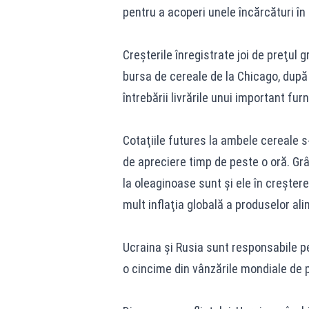
pentru a acoperi unele încărcături în 
Creşterile înregistrate joi de preţul 
bursa de cereale de la Chicago, după
întrebării livrările unui important fu
Cotaţiile futures la ambele cereale s
de apreciere timp de peste o oră. Grâu
la oleaginoase sunt şi ele în creştere
mult inflaţia globală a produselor al
Ucraina şi Rusia sunt responsabile p
o cincime din vânzările mondiale de p