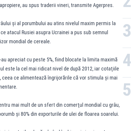
apropiere, au spus traderii vineri, transmite Agerpres.
grâului şi al porumbului au atins nivelul maxim permis la
 ce atacul Rusiei asupra Ucrainei a pus sub semnul
rnizor mondial de cereale.
-au apreciat cu peste 5%, fiind blocate la limita maximă
l este la cel mai ridicat nivel de după 2012, iar cotaţiile
, ceea ce alimentează îngrijorările că vor stimula şi mai
imentare.
entru mai mult de un sfert din comerţul mondial cu grâu,
orumb şi 80% din exporturile de ulei de floarea soarelui.