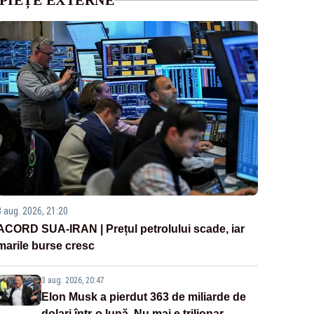
PIEȚE EXTERNE
3 aug. 2026, 21:20
ACORD SUA-IRAN | Prețul petrolului scade, iar
marile burse cresc
3 aug. 2026, 20:47
Elon Musk a pierdut 363 de miliarde de
dolari într-o lună. Nu mai e trilionar,