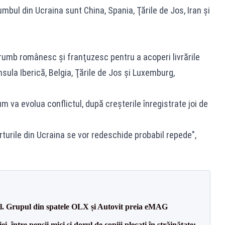
umbul din Ucraina sunt China, Spania, Ţările de Jos, Iran şi
orumb românesc şi franţuzesc pentru a acoperi livrările
insula Iberică, Belgia, Ţările de Jos şi Luxemburg,
 va evolua conflictul, după creşterile înregistrate joi de
rturile din Ucraina se vor redeschide probabil repede",
il. Grupul din spatele OLX și Autovit preia eMAG
 între pensii mici și dorul de copiii plecați în străinătate: