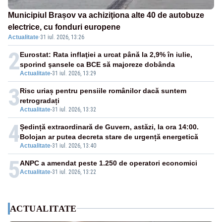
Municipiul Brașov va achiziţiona alte 40 de autobuze
electrice, cu fonduri europene
Actualitate
·
31 iul. 2026, 13:26
2
Eurostat: Rata inflaţiei a urcat până la 2,9% în iulie,
sporind şansele ca BCE să majoreze dobânda
Actualitate
-
31 iul. 2026, 13:29
3
Risc uriaș pentru pensiile românilor dacă suntem
retrogradați
Actualitate
-
31 iul. 2026, 13:32
4
Ședință extraordinară de Guvern, astăzi, la ora 14:00.
Bolojan ar putea decreta stare de urgență energetică
Actualitate
-
31 iul. 2026, 13:40
5
ANPC a amendat peste 1.250 de operatori economici
Actualitate
-
31 iul. 2026, 13:22
ACTUALITATE