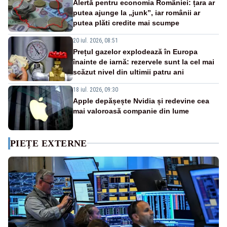
Alertă pentru economia României: țara ar
putea ajunge la „junk”, iar românii ar
putea plăti credite mai scumpe
20 iul. 2026, 08:51
Prețul gazelor explodează în Europa
înainte de iarnă: rezervele sunt la cel mai
scăzut nivel din ultimii patru ani
18 iul. 2026, 09:30
Apple depășește Nvidia și redevine cea
mai valoroasă companie din lume
PIEȚE EXTERNE