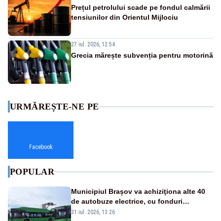
Prețul petrolului scade pe fondul calmării
tensiunilor din Orientul Mijlociu
27 iul. 2026, 12:54
Grecia mărește subvenția pentru motorină
URMĂREȘTE-NE PE
Facebook
POPULAR
Municipiul Brașov va achiziţiona alte 40
de autobuze electrice, cu fonduri
europene
31 iul. 2026, 13:26