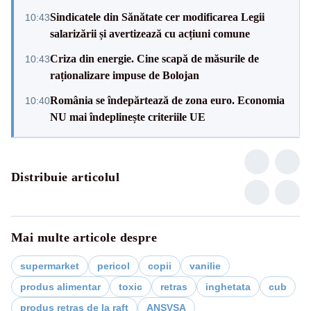
Sindicatele din Sănătate cer modificarea Legii
10:43
salarizării și avertizează cu acțiuni comune
Criza din energie. Cine scapă de măsurile de
10:43
raționalizare impuse de Bolojan
România se îndepărtează de zona euro. Economia
10:40
NU mai îndeplinește criteriile UE
Distribuie articolul
Mai multe articole despre
supermarket
pericol
copii
vanilie
produs alimentar
toxic
retras
inghetata
cub
produs retras de la raft
ANSVSA