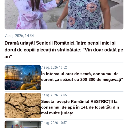
7 aug. 2026, 14:34
Dramă uriașă! Seniorii României, între pensii mici și
dorul de copiii plecați în străinătate: "Vin doar odată pe
an"
7 aug. 2026, 13:02
În intervalul orar de seară, consumul de
curent „a scăzut cu 200-300 de megawați”
7 aug. 2026, 12:55
Seceta lovește România! RESTRICȚII la
consumul de apă în 141 de localități din
mai multe județe
7 aug. 2026, 10:57