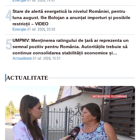
Energie
-
31 iul. 2026, 19:01
4
Stare de alertă energetică la nivelul României, pentru
luna august. Ilie Bolojan a anunțat importuri și posibile
restricții – VIDEO
Energie
-
31 iul. 2026, 20:30
5
UMPMV: Menținerea ratingului de țară ar reprezenta un
semnal pozitiv pentru România. Autoritățile trebuie să
continue consolidarea stabilității economice și
Actualitate
-
31 iul. 2026, 15:51
financiare
ACTUALITATE