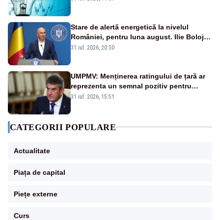
Stare de alertă energetică la nivelul
României, pentru luna august. Ilie Bolojan
a anunțat importuri și posibile restricții –
31 iul. 2026, 20:30
VIDEO
UMPMV: Menținerea ratingului de țară ar
reprezenta un semnal pozitiv pentru
România. Autoritățile trebuie să continue
31 iul. 2026, 15:51
consolidarea stabilității economice și
financiare
CATEGORII POPULARE
Actualitate
Piața de capital
Piețe externe
Curs