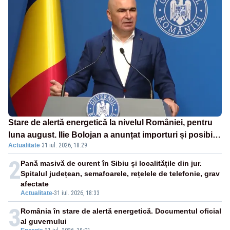
Stare de alertă energetică la nivelul României, pentru
luna august. Ilie Bolojan a anunțat importuri și posibile
Actualitate
·
31 iul. 2026, 18:29
restricții – VIDEO
2
Pană masivă de curent în Sibiu și localitățile din jur.
Spitalul județean, semafoarele, rețelele de telefonie, grav
afectate
Actualitate
-
31 iul. 2026, 18:33
3
România în stare de alertă energetică. Documentul oficial
al guvernului