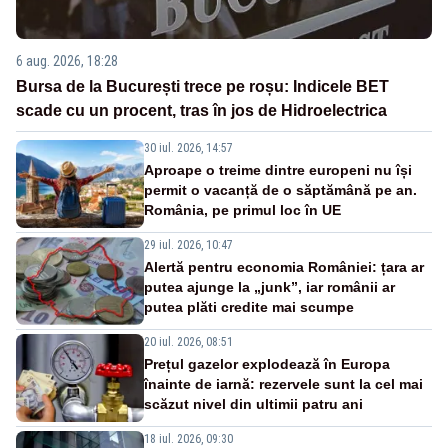
6 aug. 2026, 18:28
Bursa de la București trece pe roșu: Indicele BET
scade cu un procent, tras în jos de Hidroelectrica
30 iul. 2026, 14:57
Aproape o treime dintre europeni nu își
permit o vacanță de o săptămână pe an.
România, pe primul loc în UE
29 iul. 2026, 10:47
Alertă pentru economia României: țara ar
putea ajunge la „junk”, iar românii ar
putea plăti credite mai scumpe
20 iul. 2026, 08:51
Prețul gazelor explodează în Europa
înainte de iarnă: rezervele sunt la cel mai
scăzut nivel din ultimii patru ani
18 iul. 2026, 09:30