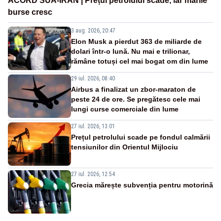
ACORD SUA-IRAN | Prețul petrolului scade, iar marile
burse cresc
3 aug. 2026, 20:47
Elon Musk a pierdut 363 de miliarde de
dolari într-o lună. Nu mai e trilionar,
rămâne totuși cel mai bogat om din lume
29 iul. 2026, 08:40
Airbus a finalizat un zbor-maraton de
peste 24 de ore. Se pregătesc cele mai
lungi curse comerciale din lume
27 iul. 2026, 13:01
Prețul petrolului scade pe fondul calmării
tensiunilor din Orientul Mijlociu
27 iul. 2026, 12:54
Grecia mărește subvenția pentru motorină