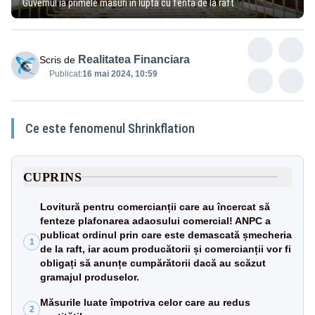
Guvernul ia primele măsuri în lupta cu fenta de la raft
Realitatea Financiara
Scris de
Publicat:
16 mai 2024, 10:59
Ce este fenomenul Shrinkflation
CUPRINS
Lovitură pentru comercianții care au încercat să
fenteze plafonarea adaosului comercial! ANPC a
publicat ordinul prin care este demascată șmecheria
1
de la raft, iar acum producătorii și comercianții vor fi
obligați să anunțe cumpărătorii dacă au scăzut
gramajul produselor.
Măsurile luate împotriva celor care au redus
2