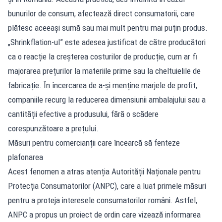
bunurilor de consum, afectează direct consumatorii, care
plătesc aceeași sumă sau mai mult pentru mai puțin produs.
„Shrinkflation-ul” este adesea justificat de către producători
ca o reacție la creșterea costurilor de producție, cum ar fi
majorarea prețurilor la materiile prime sau la cheltuielile de
fabricație. În încercarea de a-și menține marjele de profit,
companiile recurg la reducerea dimensiunii ambalajului sau a
cantității efective a produsului, fără o scădere
corespunzătoare a prețului.
Măsuri pentru comercianții care încearcă să fenteze
plafonarea
Acest fenomen a atras atenția Autorității Naționale pentru
Protecția Consumatorilor (ANPC), care a luat primele măsuri
pentru a proteja interesele consumatorilor români. Astfel,
ANPC a propus un proiect de ordin care vizează informarea