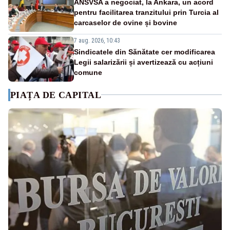
ANSVSA a negociat, la Ankara, un acord
pentru facilitarea tranzitului prin Turcia al
carcaselor de ovine și bovine
7 aug. 2026, 10:43
Sindicatele din Sănătate cer modificarea
Legii salarizării și avertizează cu acțiuni
comune
PIAȚA DE CAPITAL