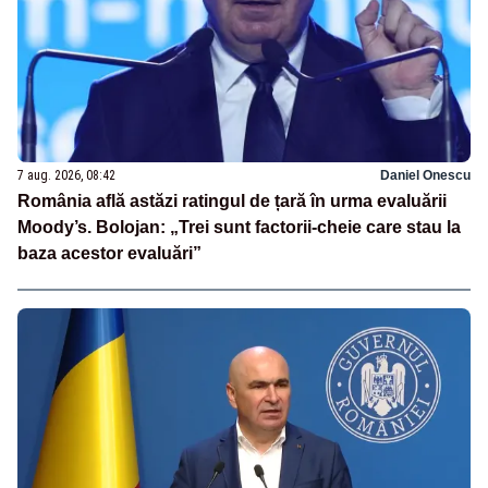
7 aug. 2026, 08:42
Daniel Onescu
România află astăzi ratingul de țară în urma evaluării
Moody’s. Bolojan: „Trei sunt factorii-cheie care stau la
baza acestor evaluări”