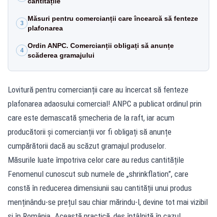
cantitățile
Măsuri pentru comercianții care încearcă să fenteze
3
plafonarea
Ordin ANPC. Comercianții obligați să anunțe
4
scăderea gramajului
Lovitură pentru comercianții care au încercat să fenteze
plafonarea adaosului comercial! ANPC a publicat ordinul prin
care este demascată șmecheria de la raft, iar acum
producătorii și comercianții vor fi obligați să anunțe
cumpărătorii dacă au scăzut gramajul produselor.
Măsurile luate împotriva celor care au redus cantitățile
Fenomenul cunoscut sub numele de „shrinkflation”, care
constă în reducerea dimensiunii sau cantității unui produs
menținându-se prețul sau chiar mărindu-l, devine tot mai vizibil
și în România. Această practică, des întâlnită în cazul