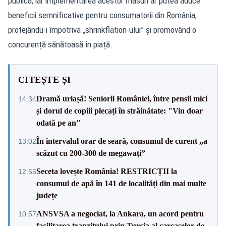
publică, iar implementarea acestor măsuri ar putea aduce
beneficii semnificative pentru consumatorii din România,
protejându-i împotriva „shrinkflation-ului” și promovând o
concurență sănătoasă în piață.
CITEȘTE ȘI
Dramă uriașă! Seniorii României, între pensii mici
14:34
și dorul de copiii plecați în străinătate: "Vin doar
odată pe an"
În intervalul orar de seară, consumul de curent „a
13:02
scăzut cu 200-300 de megawați”
Seceta lovește România! RESTRICȚII la
12:55
consumul de apă în 141 de localități din mai multe
județe
ANSVSA a negociat, la Ankara, un acord pentru
10:57
facilitarea tranzitului prin Turcia al carcaselor de