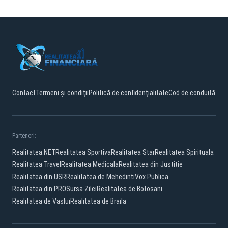
Contact
Termeni și condiții
Politică de confidențialitate
Cod de conduită
Parteneri:
Realitatea.NET
Realitatea Sportiva
Realitatea Star
Realitatea Spirituala
Realitatea Travel
Realitatea Medicala
Realitatea din Justitie
Realitatea din USR
Realitatea de Mehedinti
Vox Publica
Realitatea din PRO
Sursa Zilei
Realitatea de Botosani
Realitatea de Vaslui
Realitatea de Braila