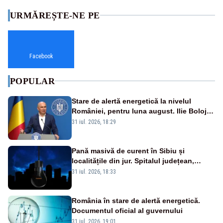
URMĂREȘTE-NE PE
Facebook
POPULAR
Stare de alertă energetică la nivelul
României, pentru luna august. Ilie Bolojan
a anunțat importuri și posibile restricții –
31 iul. 2026, 18:29
VIDEO
Pană masivă de curent în Sibiu și
localitățile din jur. Spitalul județean,
semafoarele, rețelele de telefonie, grav
31 iul. 2026, 18:33
afectate
România în stare de alertă energetică.
Documentul oficial al guvernului
31 iul. 2026, 19:01